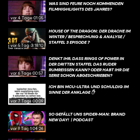
WAS SIND FEURE NOCH KOMMENDEN
FILMHIGHLIGHTS DES JAHRES?
vor 4 Tagen
01:05
HOUSE OF THE DRAGON: DER DRACHE IM
WINTER / BESPRECHUNG & ANALYSE /
STAFFEL 3 EPISODE 7
vor 5 Tagen
3:18:10
DENKT IHR, DASS RINGS OF POWER IN
DER DRITTEN STAFFEL DAS RUDER
RUMREISSEN KANN? ODER HABT IHR DIE
vor 6 Tagen
00:57
SERIE SCHON ABGESCHRIEBEN?
ICH BIN MCU-ULTRA UND SCHULDIG IM
SINNE DER ANKLAGE ✋
vor 7 Tagen
00:09
SO GEFÄLLT UNS SPIDER-MAN: BRAND
NEW DAY! | PODCAST
vor 9 Tagen
1:04:26