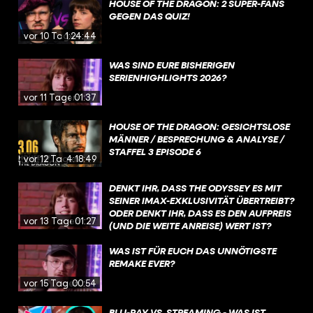
HOUSE OF THE DRAGON: 2 SUPER-FANS
GEGEN DAS QUIZ!
vor 10 Tagen
1:24:44
WAS SIND EURE BISHERIGEN
SERIENHIGHLIGHTS 2026?
vor 11 Tagen
01:37
HOUSE OF THE DRAGON: GESICHTSLOSE
MÄNNER / BESPRECHUNG & ANALYSE /
STAFFEL 3 EPISODE 6
vor 12 Tagen
4:18:49
DENKT IHR, DASS THE ODYSSEY ES MIT
SEINER IMAX-EXKLUSIVITÄT ÜBERTREIBT?
ODER DENKT IHR, DASS ES DEN AUFPREIS
vor 13 Tagen
01:27
(UND DIE WEITE ANREISE) WERT IST?
WAS IST FÜR EUCH DAS UNNÖTIGSTE
REMAKE EVER?
vor 15 Tagen
00:54
BLU-RAY VS. STREAMING - WAS IST