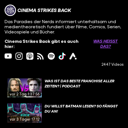
CINEMA STRIKES BACK
Das Paradies der Nerds informiert unterhaltsam und
medientheoretisch fundiert über Filme, Comics, Serien,
Videospiele und Bücher.
Cinema Strikes Back gibt es auch
WAS HEISST D
hier:
AS?
2447 Videos
WAS IST DAS BESTE FRANCHISE ALLER
ZEITEN? | PODCAST
vor 2 Tagen
1:37:56
DU WILLST BATMAN LESEN? SO FÄNGST
DU AN!
vor 3 Tagen
17:12