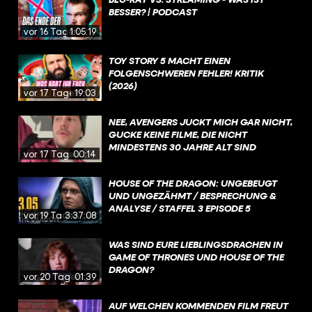
BESSER? | PODCAST
vor 16 Tagen
1:05:19
TOY STORY 5 MACHT EINEN
FOLGENSCHWEREN FEHLER! KRITIK
(2026)
vor 17 Tagen
19:03
NEE, AVENGERS JUCKT MICH GAR NICHT,
GUCKE KEINE FILME, DIE NICHT
MINDESTENS 30 JAHRE ALT SIND
vor 17 Tagen
00:14
HOUSE OF THE DRAGON: UNGEBEUGT
UND UNGEZÄHMT / BESPRECHUNG &
ANALYSE / STAFFEL 3 EPISODE 5
vor 19 Tagen
3:37:08
WAS SIND EURE LIEBLINGSDRACHEN IN
GAME OF THRONES UND HOUSE OF THE
DRAGON?
vor 20 Tagen
01:39
AUF WELCHEN KOMMENDEN FILM FREUT