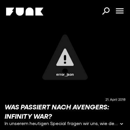
error_json
21. April 2018
WAS PASSIERT NACH AVENGERS:
INFINITY WAR?
In unserem heutigen Special fragen wir uns, wie denn das Marvel Cinematic Universe nach dem Erscheinen von Avengers: Infinity War denn weiterlaufen könnte. Dafür haben wir uns weniger an Klatsch, Tratsch und Gerüchten orientiert, sondern einen Blick in die umfangreiche Comicwelt von Marvel Comics geworfen.