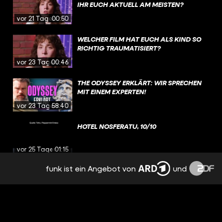
IHR EUCH AKTUELL AM MEISTEN?
vor 21 Tagen
00:50
WELCHER FILM HAT EUCH ALS KIND SO
RICHTIG TRAUMATISIERT?
vor 23 Tagen
00:46
THE ODYSSEY ERKLÄRT: WIR SPRECHEN
MIT EINEM EXPERTEN!
vor 23 Tagen
58:40
HOTEL NOSFERATU, 10/10
vor 25 Tagen
01:15
funk ist ein Angebot von
und
KRITIK: THE ODYSSEY / DIE ODYSSEE
(2026)
vor 25 Tagen
17:57
HOUSE OF THE DRAGON: WURDE DIESE