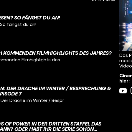
ESEN? SO FÄNGST DU AN!
 So fängst du an!
H KOMMENDEN FILMHIGHLIGHTS DES JAHRES?
Das P
mmenden Filmhighlights des
medie
Video
Cinem
hier:
N: DER DRACHE IM WINTER / BESPRECHUNG &
EPISODE 7
er Drache im Winter / Bespr
GS OF POWER IN DER DRITTEN STAFFEL DAS
ANN? ODER HABT IHR DIE SERIE SCHON