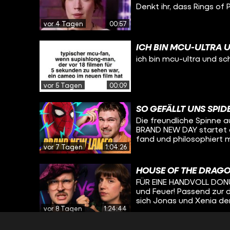
ABGESCHRIEBEN?
Denkt ihr, dass Rings of 
vor 4 Tagen
00:57
ICH BIN MCU-ULTRA 
ich bin mcu-ultra und sc
vor 5 Tagen
00:09
SO GEFÄLLT UNS SPI
Die freundliche Spinne a
BRAND NEW DAY startet d
fand und philosophiert 
vor 7 Tagen
1:04:26
Holland-Spidey-Filmen und 
kommen diese Woche THE
Kinos. Das haben die be
HOUSE OF THE DRAGO
zu reden - und, dem hei
FÜR EINE HANDVOLL DONUTS
Lieblingseissorten. Mehr
und Feuer! Passend zur 
bei alledem spielt, erfa
sich Jonas und Xenia de
BACK! Viel Spaß :)
vor 8 Tagen
1:24:44
spielen GEMEINSAM gege
aus dem hohen Norden z
Anderen, den Weißen Wa