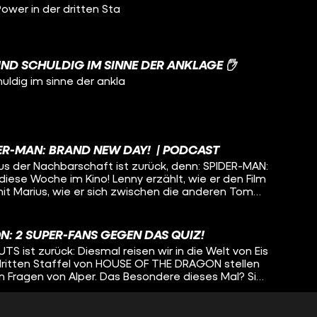
Power in der dritten Sta
UND SCHULDIG IM SINNE DER ANKLAGE ✋
huldig im sinne der ankla
DER-MAN: BRAND NEW DAY! | PODCAST
us der Nachbarschaft ist zurück, denn: SPIDER-MAN:
iese Woche im Kino! Lenny erzählt, wie er den Film
mit Marius, wie er sich zwischen die anderen Tom
allgemein im MCU einordnet. Außerdem
 INVITE und FORBIDDEN FRUITS in die deutschen
iden zum Anlass genommen, über ihr Lieblingsobst
N: 2 SUPER-FANS GEGEN DAS QUIZ!
ßen Wetter geschuldet, auch über ihre
 ist zurück: Diesmal reisen wir in die Welt von Eis
 dazu und welche Rolle Michael Jackson eigentlich
dritten Staffel von HOUSE OF THE DRAGON stellen
hrt ihr im neuen Podcast hier bei CINEMA STRIKES
n Fragen von Alper. Das Besondere dieses Mal? Sie
n das Quiz! Schaffen es die beiden die Bedrohung
urückzuschlagen? Oder werden sie von den
nderern und dem Nachtkönig, vernichtet? Die