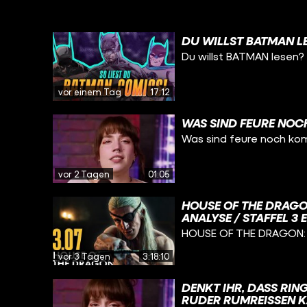
DU WILLST BATMAN L
Du willst BATMAN lesen?
vor einem Tag
17:12
WAS SIND FEURE NOC
Was sind feure noch ko
vor 2 Tagen
01:05
HOUSE OF THE DRAGO
ANALYSE / STAFFEL 3 
HOUSE OF THE DRAGON: D
vor 3 Tagen
3:18:10
DENKT IHR, DASS RIN
RUDER RUMREISSEN K