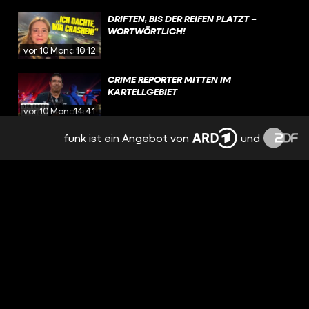
DRIFTEN, BIS DER REIFEN PLATZT –
WORTWÖRTLICH!
vor 10 Monaten
10:12
CRIME REPORTER MITTEN IM
KARTELLGEBIET
vor 10 Monaten
14:41
funk ist ein Angebot von
und
NEUES SYRIEN: WIE GEHT’S DEN
MENSCHEN JETZT? | CRISIS
vor einem Jahr
15:46
HIER BEGRÄBT DAS SINALOA-KARTELL
SEINE TOTEN! | CRISIS
vor einem Jahr
05:55
MEXIKO: WIR SIND DABEI, WIE F*NTANYL
GEKOCHT WIRD (LEBENSGEFÄHRLICH)
vor einem Jahr
16:51