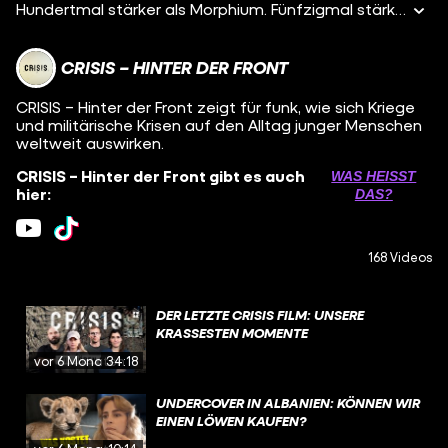
Hundertmal stärker als Morphium. Fünfzigmal stärker als Heroin. Ein Gramm – bis zu 200 Dollar wert. Jeden Tag sterben Hunderte daran. Fentanyl. Schon letztes Jahr haben wir in den USA einen Film über die tödliche Droge gedreht. Unser Besuch in den Straßen von Kensington hat uns gezeigt, wie das Opioid Menschen kaputt macht. Die Frage, wo der Stoff herkommt und wer sowas produziert, hat unser Team nach Mexiko gebracht. Wir waren in einer der gefährlichsten Städte im brutalen Drogenkrieg: in einem Fentanyllabor in Culiacán. Wissenschaftliche Beratung: Dr. Florian Mulks
CRISIS – HINTER DER FRONT
CRISIS – Hinter der Front zeigt für funk, wie sich Kriege
und militärische Krisen auf den Alltag junger Menschen
weltweit auswirken.
CRISIS – Hinter der Front gibt es auch
WAS HEISST D
hier:
AS?
168 Videos
DER LETZTE CRISIS FILM: UNSERE
KRASSESTEN MOMENTE
vor 6 Monaten
34:18
UNDERCOVER IN ALBANIEN: KÖNNEN WIR
EINEN LÖWEN KAUFEN?