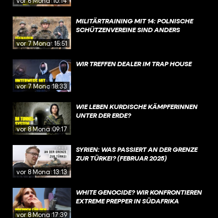
vor 6 Monaten
10:14
MILITÄRTRAINING MIT 14: POLNISCHE
SCHÜTZENVEREINE SIND ANDERS
vor 7 Monaten
15:51
WIR TREFFEN DEALER IM TRAP HOUSE
vor 7 Monaten
18:33
WIE LEBEN KURDISCHE KÄMPFERINNEN
UNTER DER ERDE?
vor 8 Monaten
09:17
SYRIEN: WAS PASSIERT AN DER GRENZE
ZUR TÜRKEI? (FEBRUAR 2025)
vor 8 Monaten
13:13
WHITE GENOCIDE? WIR KONFRONTIEREN
EXTREME PREPPER IN SÜDAFRIKA
vor 8 Monaten
17:39