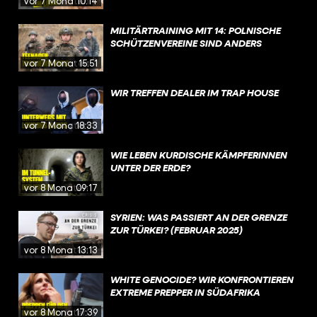
vor 7 Monaten
10:14
MILITÄRTRAINING MIT 14: POLNISCHE
SCHÜTZENVEREINE SIND ANDERS
vor 7 Monaten
15:51
WIR TREFFEN DEALER IM TRAP HOUSE
vor 7 Monaten
18:33
WIE LEBEN KURDISCHE KÄMPFERINNEN
UNTER DER ERDE?
vor 8 Monaten
09:17
SYRIEN: WAS PASSIERT AN DER GRENZE
ZUR TÜRKEI? (FEBRUAR 2025)
vor 8 Monaten
13:13
WHITE GENOCIDE? WIR KONFRONTIEREN
EXTREME PREPPER IN SÜDAFRIKA
vor 8 Monaten
17:39