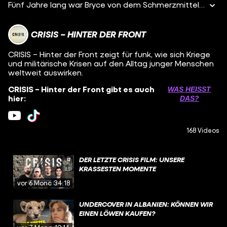
Fünf Jahre lang war Bryce von dem Schmerzmittel Fentanyl abhängig. Seine Sucht brachte ihn monatelang auf die Straße. Er weiß, wie es ist, Nacht für Nacht Unterschlupf zu suchen und ohne Zuhause überleben zu müssen. Er kehrt an den Ort zurück, wo seine Sucht begann und an den Ort, wo er die wohl schlimmste Zeit seines Lebens verbracht hat.
CRISIS – HINTER DER FRONT
CRISIS – Hinter der Front zeigt für funk, wie sich Kriege
und militärische Krisen auf den Alltag junger Menschen
weltweit auswirken.
CRISIS – Hinter der Front gibt es auch
WAS HEISST D
hier:
AS?
168 Videos
DER LETZTE CRISIS FILM: UNSERE
KRASSESTEN MOMENTE
vor 6 Monaten
34:18
UNDERCOVER IN ALBANIEN: KÖNNEN WIR
EINEN LÖWEN KAUFEN?