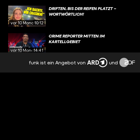
DRIFTEN, BIS DER REIFEN PLATZT –
WORTWÖRTLICH!
vor 10 Monaten
10:12
CRIME REPORTER MITTEN IM
KARTELLGEBIET
vor 10 Monaten
14:41
funk ist ein Angebot von
und
NEUES SYRIEN: WIE GEHT’S DEN
MENSCHEN JETZT? | CRISIS
vor einem Jahr
15:46
HIER BEGRÄBT DAS SINALOA-KARTELL
SEINE TOTEN! | CRISIS
vor einem Jahr
05:55
MEXIKO: WIR SIND DABEI, WIE F*NTANYL
GEKOCHT WIRD (LEBENSGEFÄHRLICH)
vor einem Jahr
16:51