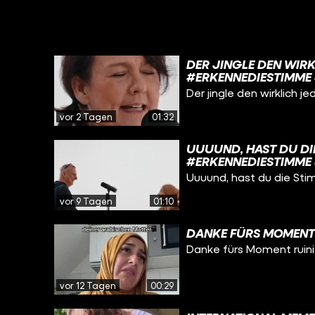
DER JINGLE DEN WIRK
#ERKENNEDIESTIMME 
Der jingle den wirklich 
vor 2 Tagen
01:32
UUUUND, HAST DU DIE
#ERKENNEDIESTIMME 
Uuuund, hast du die St
vor 9 Tagen
01:10
DANKE FÜRS MOMENT 
Danke fürs Moment ruini
vor 12 Tagen
00:29