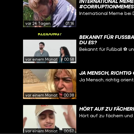
INTERNATIONAL MEME
#CORRUPTIONMEMES
International Meme bei 
vor 24 Tagen
01:16
BEKANNT FÜR FUSSBA
U ES?
Bekannt für Fußball ⚽️ 
vor einem Monat
00:58
JA MENSCH, RICHTIG 
Ja Mensch, richtig orient
vor einem Monat
00:38
HÖRT AUF ZU FÄCHERN
Hört auf zu fächern und 
vor einem Monat
00:57