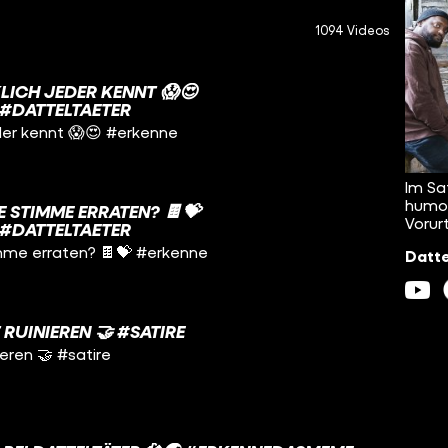
1094 Videos
LICH JEDER KENNT 😱😍
#DATTELTAETER
jeder kennt 😱😍 #erkenne
Im Sa
humor
 STIMME ERRATEN? 🍫💝
Vorur
#DATTELTAETER
imme erraten? 🍫💝 #erkenne
Datte
RUINIEREN 🤝 #SATIRE
eren 🤝 #satire