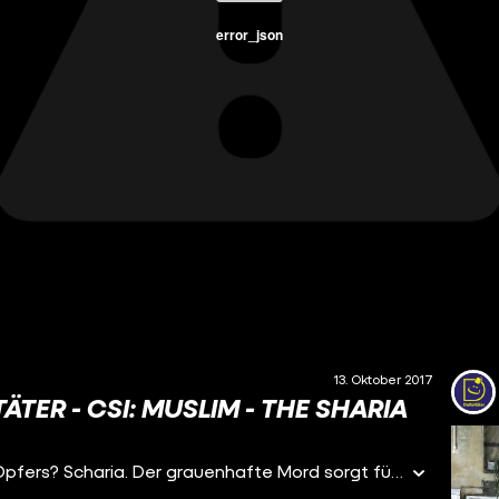
error_json
13. Oktober 2017
TER - CSI: MUSLIM - THE SHARIA
Geschlagen, gesteinigt, verbrannt. Der Name des Opfers? Scharia. Der grauenhafte Mord sorgt für eine Menge Zündstoff. Wer war Scharia, wofür stand sie und warum wurde sie ermordet?