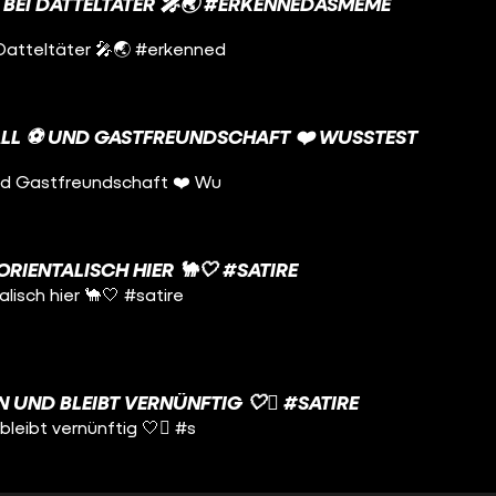
 BEI DATTELTÄTER 🎤🌏 #ERKENNEDASMEME
Datteltäter 🎤🌏 #erkenned
LL ⚽️ UND GASTFREUNDSCHAFT ❤️ WUSSTEST D
und Gastfreundschaft ❤️ Wu
ORIENTALISCH HIER 🐪🤍 #SATIRE
alisch hier 🐪🤍 #satire
 UND BLEIBT VERNÜNFTIG 🤍🫩 #SATIRE
bleibt vernünftig 🤍🫩 #s