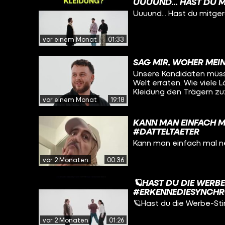
UUUUND... HAST DU 
Uuuund... Hast du mitge
vor einem Monat
01:33
SAG MIR, WOHER MEI
Unsere Kandidaten müss
Welt erraten. Wie viele 
Kleidung den Trägern zuzuordnen? Viel
vor einem Monat
19:18
Protagonist:innen: Hualin Duan Isayas Haile Paolo Aliou Dieng Håkan
Enoksson Muhammad Jahid Kabir Himon & auch Dank an unsere ratenden
Teams: Okan & Enrico Lézan & Blessed Momo & Ssega Wir sind funk, das
KANN MAN EINFACH M
Content-Netzwerk von ARD & ZD
#DATTELTAETER
funk ▶
Kann man einfach mal n
vor 2 Monaten
00:36
🪐HAST DU DIE WERB
#ERKENNEDIESYNCHR
🪐Hast du die Werbe-St
vor 2 Monaten
01:26