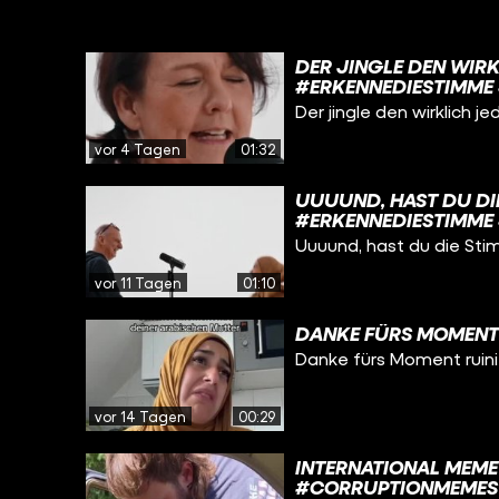
DER JINGLE DEN WIRK
#ERKENNEDIESTIMME 
Der jingle den wirklich 
vor 4 Tagen
01:32
UUUUND, HAST DU DIE
#ERKENNEDIESTIMME 
Uuuund, hast du die St
vor 11 Tagen
01:10
DANKE FÜRS MOMENT 
Danke fürs Moment ruini
vor 14 Tagen
00:29
INTERNATIONAL MEME
#CORRUPTIONMEMES