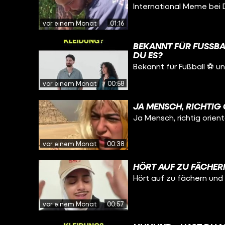
International Meme bei 
vor einem Monat
01:16
BEKANNT FÜR FUSSBA
U ES?
Bekannt für Fußball ⚽️ 
vor einem Monat
00:58
JA MENSCH, RICHTIG 
Ja Mensch, richtig orient
vor einem Monat
00:38
HÖRT AUF ZU FÄCHERN
Hört auf zu fächern und 
vor einem Monat
00:57