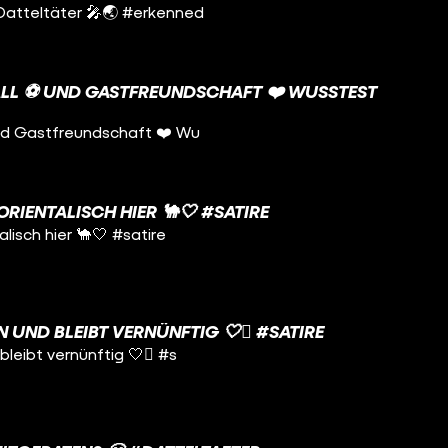
Datteltäter 🎤🌏 #erkenned
LL ⚽️ UND GASTFREUNDSCHAFT ❤️ WUSSTEST D
und Gastfreundschaft ❤️ Wu
ORIENTALISCH HIER 🐪🤍 #SATIRE
alisch hier 🐪🤍 #satire
 UND BLEIBT VERNÜNFTIG 🤍🫩 #SATIRE
bleibt vernünftig 🤍🫩 #s