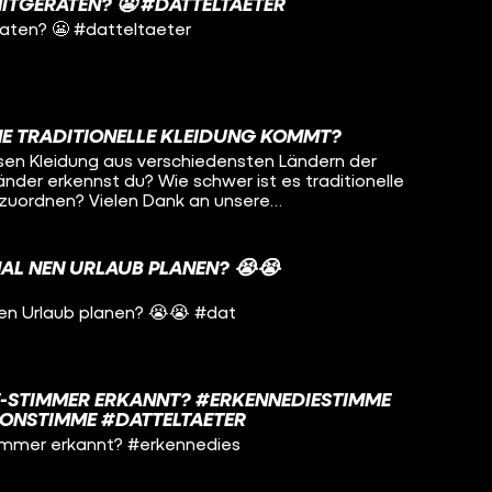
MITGERATEN? 😬 #DATTELTAETER
raten? 😬 #datteltaeter
NE TRADITIONELLE KLEIDUNG KOMMT?
en Kleidung aus verschiedensten Ländern der
Länder erkennst du? Wie schwer ist es traditionelle
en Dank an unsere
AL NEN URLAUB PLANEN? 😭😭
F ▶️ YouTube: / funkofficial ▶️ Instagram: /
️ TikTok: / funk ▶️ Website: https://go.funk.net
en Urlaub planen? 😭😭 #dat
E-STIMMER ERKANNT? #ERKENNEDIESTIMME
ONSTIMME #DATTELTAETER
immer erkannt? #erkennedies