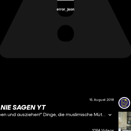
error_json
15. August 2018
 NIE SAGEN YT
"Du solltest endlich mal deine eigene Wohnung haben und ausziehen!" Dinge, die muslimische Mütter in der Regel nie sagen würden!
1094 Videos