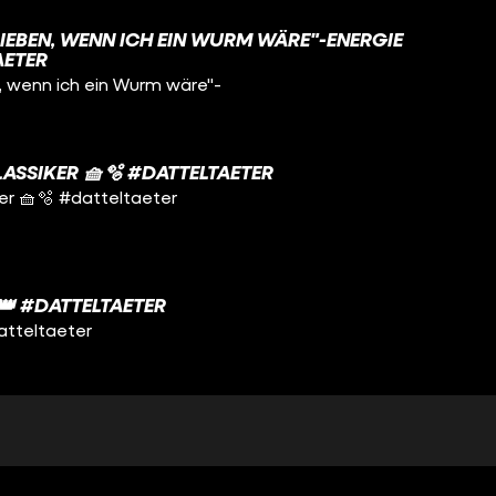
IEBEN, WENN ICH EIN WURM WÄRE"-ENERGIE
AETER
, wenn ich ein Wurm wäre"-
ASSIKER 🧺🫧 #DATTELTAETER
er 🧺🫧 #datteltaeter
 #DATTELTAETER
atteltaeter
M-GARANTIE UND LUST AUF FEIERABEND
antie und Lust auf Feierabe