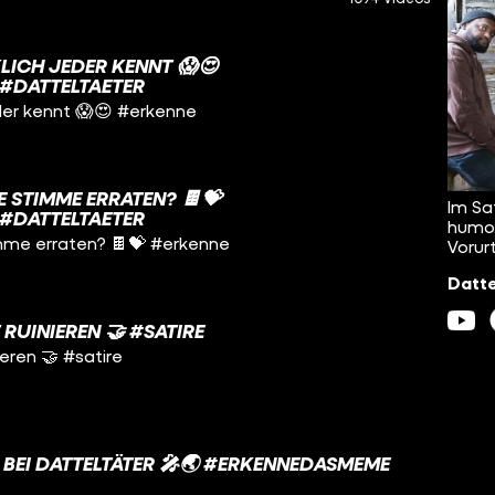
LICH JEDER KENNT 😱😍
#DATTELTAETER
jeder kennt 😱😍 #erkenne
 STIMME ERRATEN? 🍫💝
Im Sa
#DATTELTAETER
humor
imme erraten? 🍫💝 #erkenne
Vorur
Datte
RUINIEREN 🤝 #SATIRE
eren 🤝 #satire
 BEI DATTELTÄTER 🎤🌏 #ERKENNEDASMEME