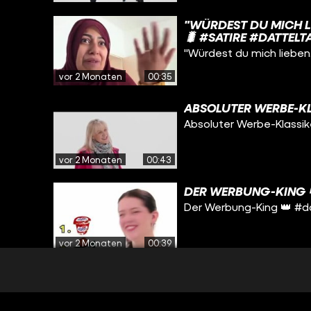
"WÜRDEST DU MICH L
🐛 #SATIRE #DATTELT
"Würdest du mich lieben
vor 2 Monaten
00:35
ABSOLUTER WERBE-KL
Absoluter Werbe-Klassik
vor 2 Monaten
00:43
DER WERBUNG-KING 
Der Werbung-King 👑 #d
vor 2 Monaten
00:39
🚨ACHTUNG: OHRWUR
#DATTELTÄTER
🚨Achtung: Ohrwurm-Gar