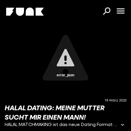
error_json
19. März 2023
HALAL DATING: MEINE MUTTER
SUCHT MIR EINEN MANN!
HALAL MATCHMAKING ist das neue Dating Format von Muslimen für Muslime. Kann Maraams Mutter den perfekten Mann für ihre Tochter finden? Dafür befragt sie unsere 7 Kandidaten nach ihrer eigenen Checkliste und stellt dabei auch die unangenehmen Fragen!