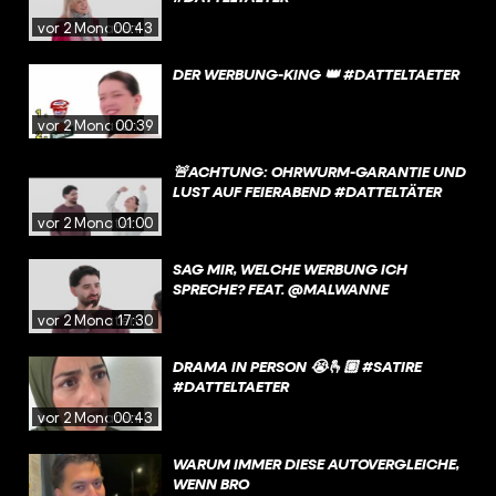
vor 2 Monaten
00:43
DER WERBUNG-KING 👑 #DATTELTAETER
vor 2 Monaten
00:39
🚨ACHTUNG: OHRWURM-GARANTIE UND
LUST AUF FEIERABEND #DATTELTÄTER
vor 2 Monaten
01:00
SAG MIR, WELCHE WERBUNG ICH
SPRECHE? FEAT. @MALWANNE
vor 2 Monaten
17:30
DRAMA IN PERSON 😭🫰🏼 #SATIRE
#DATTELTAETER
vor 2 Monaten
00:43
WARUM IMMER DIESE AUTOVERGLEICHE,
WENN BRO