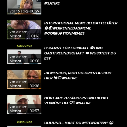
#SATIRE
vor 16 Tagen
00:29
INTERNATIONAL MEME BEI DATTELTÄTER
🎤🌏 #ERKENNEDASMEME
vor einem
#CORRUPTIONMEMES
Monat
01:16
BEKANNT FÜR FUSSBALL ⚽️ UND G
ASTFREUNDSCHAFT ❤️ WUSSTEST DU E
vor einem
S?
Monat
00:58
JA MENSCH, RICHTIG ORIENTALISCH
HIER 🐪🤍 #SATIRE
vor einem
Monat
00:38
HÖRT AUF ZU FÄCHERN UND BLEIBT
VERNÜNFTIG 🤍🫩 #SATIRE
vor einem
Monat
00:57
UUUUND... HAST DU MITGERATEN? 😬