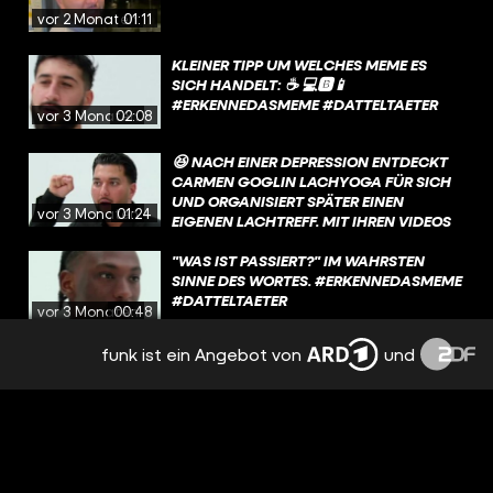
vor 2 Monaten
01:11
KLEINER TIPP UM WELCHES MEME ES
SICH HANDELT: ☕️ 💻🅱️📱
#ERKENNEDASMEME #DATTELTAETER
vor 3 Monaten
02:08
😆 NACH EINER DEPRESSION ENTDECKT
CARMEN GOGLIN LACHYOGA FÜR SICH
UND ORGANISIERT SPÄTER EINEN
vor 3 Monaten
01:24
EIGENEN LACHTREFF. MIT IHREN VIDEOS
AUF MÖCHTE SIE „DAS LACHEN WEITER
IN DIE WELT TRAGEN“.
"WAS IST PASSIERT?" IM WAHRSTEN
SINNE DES WORTES. #ERKENNEDASMEME
#DATTELTAETER
vor 3 Monaten
00:48
funk ist ein Angebot von
und
DAS MEME ENTSTAND 2011 IN DER DOKU
WILDES WOHNZIMMER. KURZ VOR EINER
DREHPAUSE MERKT KARSTEN, DASS ER
vor 3 Monaten
01:53
UNTERZUCKERT IST UND VERSUCHT
NOCH, SEINEN BLUTZUCKER ZU
STABILISIEREN, WÄHREND DIE KAMERA
TRIGGERED MEN MIT VERSACE BART IN
WEITERLÄUFT. DURCH DIE
3...2...1 😵‍💫 #SATIRE #DATTELTAETER