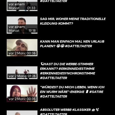
#DATTELTAETER
vor einem
Monat
01:33
SAG MIR, WOHER MEINE TRADITIONELLE
KLEIDUNG KOMMT?
vor einem
Monat
19:18
KANN MAN EINFACH MAL NEN URLAUB
PLANEN? 😭😭 #DATTELTAETER
vor 2 Monaten
00:36
🪐HAST DU DIE WERBE-STIMMER
ERKANNT? #ERKENNEDIESTIMME
#ERKENNEDIESYNCHRONSTIMME
vor 2 Monaten
01:26
#DATTELTAETER
"WÜRDEST DU MICH LIEBEN, WENN ICH
EIN WURM WÄRE"-ENERGIE 🐛 #SATIRE
#DATTELTAETER
vor 2 Monaten
00:35
ABSOLUTER WERBE-KLASSIKER 🧺🫧
#DATTELTAETER