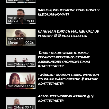
SAG MIR, WOHER MEINE TRADITIONELLE
KLEIDUNG KOMMT?
vor einem
Monat
19:18
KANN MAN EINFACH MAL NEN URLAUB
PLANEN? 😭😭 #DATTELTAETER
vor einem
Monat
00:36
🪐HAST DU DIE WERBE-STIMMER
ERKANNT? #ERKENNEDIESTIMME
#ERKENNEDIESYNCHRONSTIMME
vor 2 Monaten
01:26
#DATTELTAETER
"WÜRDEST DU MICH LIEBEN, WENN ICH
EIN WURM WÄRE"-ENERGIE 🐛 #SATIRE
#DATTELTAETER
vor 2 Monaten
00:35
ABSOLUTER WERBE-KLASSIKER 🧺🫧
#DATTELTAETER
vor 2 Monaten
00:43