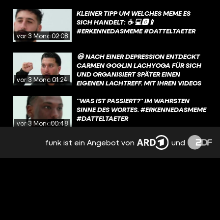
KLEINER TIPP UM WELCHES MEME ES
SICH HANDELT: ☕️ 💻🅱️📱
#ERKENNEDASMEME #DATTELTAETER
vor 3 Monaten
02:08
😆 NACH EINER DEPRESSION ENTDECKT
CARMEN GOGLIN LACHYOGA FÜR SICH
UND ORGANISIERT SPÄTER EINEN
vor 3 Monaten
01:24
EIGENEN LACHTREFF. MIT IHREN VIDEOS
AUF MÖCHTE SIE „DAS LACHEN WEITER
IN DIE WELT TRAGEN“.
"WAS IST PASSIERT?" IM WAHRSTEN
SINNE DES WORTES. #ERKENNEDASMEME
#DATTELTAETER
vor 3 Monaten
00:48
funk ist ein Angebot von
und
DAS MEME ENTSTAND 2011 IN DER DOKU
WILDES WOHNZIMMER. KURZ VOR EINER
DREHPAUSE MERKT KARSTEN, DASS ER
vor 3 Monaten
01:53
UNTERZUCKERT IST UND VERSUCHT
NOCH, SEINEN BLUTZUCKER ZU
STABILISIEREN, WÄHREND DIE KAMERA
TRIGGERED MEN MIT VERSACE BART IN
WEITERLÄUFT. DURCH DIE
3...2...1 😵‍💫 #SATIRE #DATTELTAETER
UNTERZUCKERUNG VERLIERT ER KURZ
vor 3 Monaten
00:42
DIE KONTROLLE UND LÄUFT GEGEN EINE