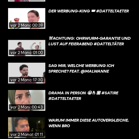
DER WERBUNG-KING 👑 #DATTELTAETER
vor 2 Monaten
00:39
🚨ACHTUNG: OHRWURM-GARANTIE UND
LUST AUF FEIERABEND #DATTELTÄTER
vor 2 Monaten
01:00
SAG MIR, WELCHE WERBUNG ICH
SPRECHE? FEAT. @MALWANNE
vor 2 Monaten
17:30
DRAMA IN PERSON 😭🫰🏼 #SATIRE
#DATTELTAETER
vor 2 Monaten
00:43
WARUM IMMER DIESE AUTOVERGLEICHE,
WENN BRO
vor 2 Monaten
01:11