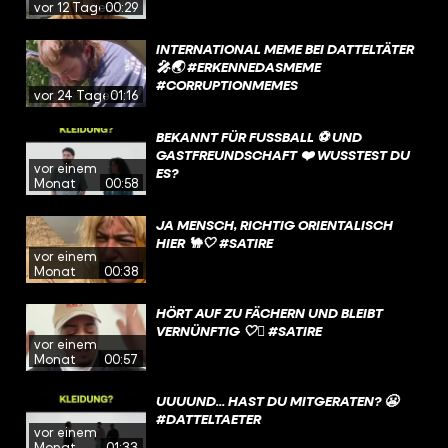
vor 12 Tagen
00:29
INTERNATIONAL MEME BEI DATTELTÄTER
🎤🌏 #ERKENNEDASMEME
#CORRUPTIONMEMES
vor 24 Tagen
01:16
BEKANNT FÜR FUSSBALL ⚽️ UND G
ASTFREUNDSCHAFT ❤️ WUSSTEST DU E
vor einem
S?
Monat
00:58
JA MENSCH, RICHTIG ORIENTALISCH
HIER 🐪🤍 #SATIRE
vor einem
Monat
00:38
HÖRT AUF ZU FÄCHERN UND BLEIBT
VERNÜNFTIG 🤍🫩 #SATIRE
vor einem
Monat
00:57
UUUUND... HAST DU MITGERATEN? 😬
#DATTELTAETER
vor einem
Monat
01:33