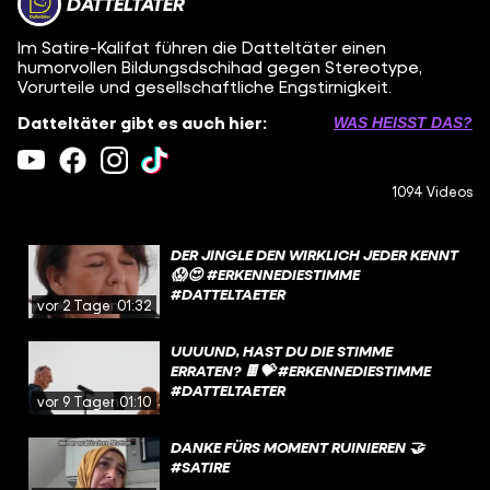
DATTELTÄTER
Im Satire-Kalifat führen die Datteltäter einen
humorvollen Bildungsdschihad gegen Stereotype,
Vorurteile und gesellschaftliche Engstirnigkeit.
Datteltäter gibt es auch hier:
WAS HEISST DAS?
1094 Videos
DER JINGLE DEN WIRKLICH JEDER KENNT
😱😍 #ERKENNEDIESTIMME
#DATTELTAETER
vor 2 Tagen
01:32
UUUUND, HAST DU DIE STIMME
ERRATEN? 🍫💝 #ERKENNEDIESTIMME
#DATTELTAETER
vor 9 Tagen
01:10
DANKE FÜRS MOMENT RUINIEREN 🤝
#SATIRE