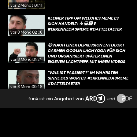
vor 2 Monaten
01:11
KLEINER TIPP UM WELCHES MEME ES
SICH HANDELT: ☕️ 💻🅱️📱
#ERKENNEDASMEME #DATTELTAETER
vor 3 Monaten
02:08
😆 NACH EINER DEPRESSION ENTDECKT
CARMEN GOGLIN LACHYOGA FÜR SICH
UND ORGANISIERT SPÄTER EINEN
vor 3 Monaten
01:24
EIGENEN LACHTREFF. MIT IHREN VIDEOS
AUF MÖCHTE SIE „DAS LACHEN WEITER
IN DIE WELT TRAGEN“.
"WAS IST PASSIERT?" IM WAHRSTEN
SINNE DES WORTES. #ERKENNEDASMEME
#DATTELTAETER
vor 3 Monaten
00:48
funk ist ein Angebot von
und
DAS MEME ENTSTAND 2011 IN DER DOKU
WILDES WOHNZIMMER. KURZ VOR EINER
DREHPAUSE MERKT KARSTEN, DASS ER
vor 3 Monaten
01:53
UNTERZUCKERT IST UND VERSUCHT
NOCH, SEINEN BLUTZUCKER ZU
STABILISIEREN, WÄHREND DIE KAMERA
TRIGGERED MEN MIT VERSACE BART IN
WEITERLÄUFT. DURCH DIE
3...2...1 😵‍💫 #SATIRE #DATTELTAETER