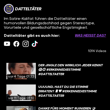
DATTELTÄTER
Im Satire-Kalifat führen die Datteltäter einen
humorvollen Bildungsdschihad gegen Stereotype,
Vorurteile und gesellschaftliche Engstirnigkeit.
Datteltäter gibt es auch hier:
WAS HEISST DAS?
1094 Videos
DER JINGLE DEN WIRKLICH JEDER KENNT
😱😍 #ERKENNEDIESTIMME
#DATTELTAETER
vor 4 Tagen
01:32
UUUUND, HAST DU DIE STIMME
ERRATEN? 🍫💝 #ERKENNEDIESTIMME
#DATTELTAETER
vor 11 Tagen
01:10
DANKE FÜRS MOMENT RUINIEREN 🤝