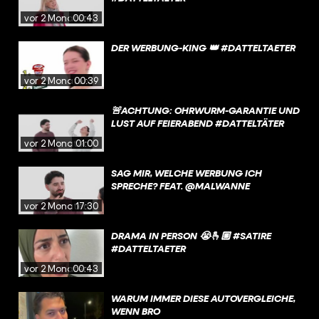
vor 2 Monaten
00:43
DER WERBUNG-KING 👑 #DATTELTAETER
vor 2 Monaten
00:39
🚨ACHTUNG: OHRWURM-GARANTIE UND
LUST AUF FEIERABEND #DATTELTÄTER
vor 2 Monaten
01:00
SAG MIR, WELCHE WERBUNG ICH
SPRECHE? FEAT. @MALWANNE
vor 2 Monaten
17:30
DRAMA IN PERSON 😭🫰🏼 #SATIRE
#DATTELTAETER
vor 2 Monaten
00:43
WARUM IMMER DIESE AUTOVERGLEICHE,
WENN BRO