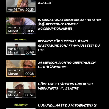
#SATIRE
vor 14 Tagen
00:29
INTERNATIONAL MEME BEI DATTELTÄTER
🎤🌏 #ERKENNEDASMEME
vor einem
#CORRUPTIONMEMES
Monat
01:16
BEKANNT FÜR FUSSBALL ⚽️ UND G
ASTFREUNDSCHAFT ❤️ WUSSTEST DU E
vor einem
S?
Monat
00:58
JA MENSCH, RICHTIG ORIENTALISCH
HIER 🐪🤍 #SATIRE
vor einem
Monat
00:38
HÖRT AUF ZU FÄCHERN UND BLEIBT
VERNÜNFTIG 🤍🫩 #SATIRE
vor einem
Monat
00:57
UUUUND... HAST DU MITGERATEN? 😬