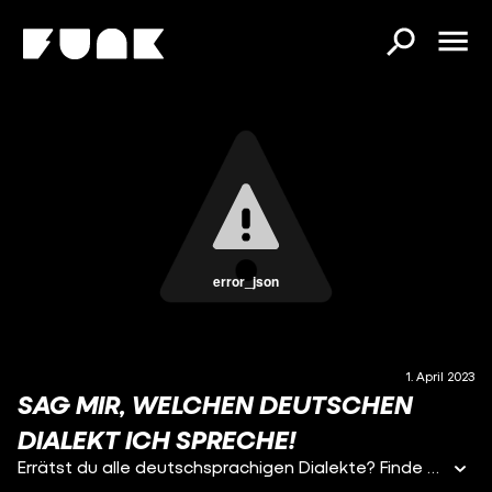
error_json
1. April 2023
SAG MIR, WELCHEN DEUTSCHEN
DIALEKT ICH SPRECHE!
Errätst du alle deutschsprachigen Dialekte? Finde heraus, wie gut du dich in der Sprachvielfalt Deutschlands auskennst! Von Bayrisch bis Plattdeutsch, von Schwäbisch bis Kölsch - kannst du den Unterschied hören?