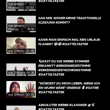
#DATTELTAETER
vor einem
Monat
01:33
SAG MIR, WOHER MEINE TRADITIONELLE
KLEIDUNG KOMMT?
vor einem
Monat
19:18
KANN MAN EINFACH MAL NEN URLAUB
PLANEN? 😭😭 #DATTELTAETER
vor 2 Monaten
00:36
🪐HAST DU DIE WERBE-STIMMER
ERKANNT? #ERKENNEDIESTIMME
#ERKENNEDIESYNCHRONSTIMME
vor 2 Monaten
01:26
#DATTELTAETER
"WÜRDEST DU MICH LIEBEN, WENN ICH
EIN WURM WÄRE"-ENERGIE 🐛 #SATIRE
#DATTELTAETER
vor 2 Monaten
00:35
ABSOLUTER WERBE-KLASSIKER 🧺🫧
#DATTELTAETER