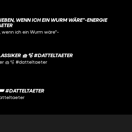
IEBEN, WENN ICH EIN WURM WÄRE"-ENERGIE
AETER
, wenn ich ein Wurm wäre"-
ASSIKER 🧺🫧 #DATTELTAETER
er 🧺🫧 #datteltaeter
 #DATTELTAETER
atteltaeter
M-GARANTIE UND LUST AUF FEIERABEND