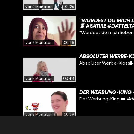
vor 2 Monaten
01:26
"WÜRDEST DU MICH L
🐛 #SATIRE #DATTELT
"Würdest du mich lieben
vor 2 Monaten
00:35
ABSOLUTER WERBE-KL
Absoluter Werbe-Klassik
vor 2 Monaten
00:43
DER WERBUNG-KING 
Der Werbung-King 👑 #d
vor 2 Monaten
00:39
🚨ACHTUNG: OHRWUR
#DATTELTÄTER