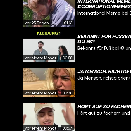
INTERNATIONAL MEME
#CORRUPTIONMEMES
International Meme bei 
vor 25 Tagen
01:16
BEKANNT FÜR FUSSBA
U ES?
Bekannt für Fußball ⚽️ 
vor einem Monat
00:58
JA MENSCH, RICHTIG 
Ja Mensch, richtig orient
vor einem Monat
00:38
HÖRT AUF ZU FÄCHERN
Hört auf zu fächern und 
vor einem Monat
00:57