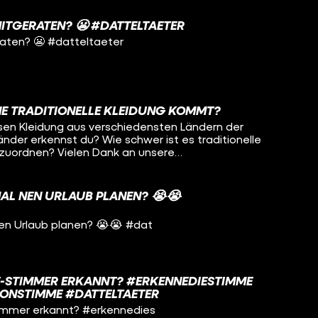
MITGERATEN? 😬 #DATTELTAETER
raten? 😬 #datteltaeter
NE TRADITIONELLE KLEIDUNG KOMMT?
en Kleidung aus verschiedensten Ländern der
Länder erkennst du? Wie schwer ist es traditionelle
en Dank an unsere
AL NEN URLAUB PLANEN? 😭😭
F ▶️ YouTube: / funkofficial ▶️ Instagram: /
️ TikTok: / funk ▶️ Website: https://go.funk.net
en Urlaub planen? 😭😭 #dat
E-STIMMER ERKANNT? #ERKENNEDIESTIMME
ONSTIMME #DATTELTAETER
immer erkannt? #erkennedies