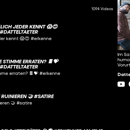
1094 Videos
LICH JEDER KENNT 😱😍
#DATTELTAETER
jeder kennt 😱😍 #erkenne
Im Sa
humor
 STIMME ERRATEN? 🍫💝
Vorur
#DATTELTAETER
imme erraten? 🍫💝 #erkenne
Datte
RUINIEREN 🤝 #SATIRE
eren 🤝 #satire