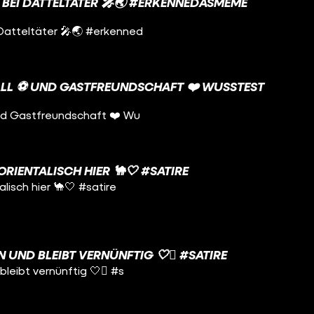
 BEI DATTELTÄTER 🎤🌏 #ERKENNEDASMEME
Datteltäter 🎤🌏 #erkenned
LL ⚽️ UND GASTFREUNDSCHAFT ❤️ WUSSTEST D
und Gastfreundschaft ❤️ Wu
ORIENTALISCH HIER 🐪🤍 #SATIRE
alisch hier 🐪🤍 #satire
 UND BLEIBT VERNÜNFTIG 🤍🫩 #SATIRE
bleibt vernünftig 🤍🫩 #s