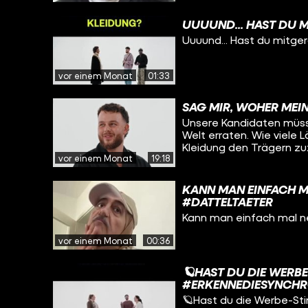
UUUUND... HAST DU 
Uuuund... Hast du mitge
vor einem Monat
01:33
SAG MIR, WOHER MEI
Unsere Kandidaten müss
Welt erraten. Wie viele 
Kleidung den Trägern zuzuordnen? Viel
vor einem Monat
19:18
Protagonist:innen: Hualin Duan Isayas Haile Paolo Aliou Dieng Håkan
Enoksson Muhammad Jahid Kabir Himon & auch Dank an unsere ratenden
Teams: Okan & Enrico Lézan & Blessed Momo & Ssega Wir sind funk, das
KANN MAN EINFACH M
Content-Netzwerk von ARD & ZD
#DATTELTAETER
funk ▶
Kann man einfach mal n
vor einem Monat
00:36
🪐HAST DU DIE WERB
#ERKENNEDIESYNCHR
🪐Hast du die Werbe-St