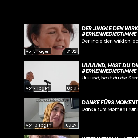
DER JINGLE DEN WIRK
#ERKENNEDIESTIMME 
Der jingle den wirklich 
vor 3 Tagen
01:32
UUUUND, HAST DU DIE
#ERKENNEDIESTIMME 
Uuuund, hast du die St
vor 9 Tagen
01:10
DANKE FÜRS MOMENT 
Danke fürs Moment ruini
vor 13 Tagen
00:29