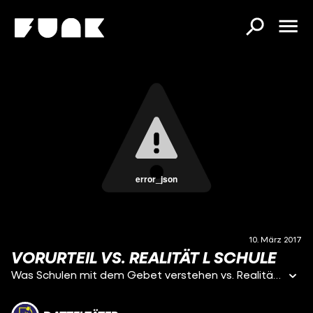
error_json
10. März 2017
VORURTEIL VS. REALITÄT L SCHULE
Was Schulen mit dem Gebet verstehen vs. Realität MEHR AUF FB UNTER: https://www.facebook.com/datteltaeter MEHR AUF TWITTER: https://twitter.com/datteltaeter Eure Fragen könnt ihr uns auch gern als PN schicken!