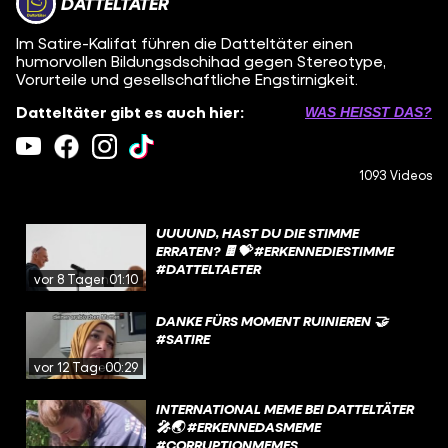
DATTELTÄTER
Im Satire-Kalifat führen die Datteltäter einen
humorvollen Bildungsdschihad gegen Stereotype,
Vorurteile und gesellschaftliche Engstirnigkeit.
Datteltäter gibt es auch hier:
WAS HEISST DAS?
1093 Videos
UUUUND, HAST DU DIE STIMME
ERRATEN? 🍫💝 #ERKENNEDIESTIMME
#DATTELTAETER
vor 8 Tagen
01:10
DANKE FÜRS MOMENT RUINIEREN 🤝
#SATIRE
vor 12 Tagen
00:29
INTERNATIONAL MEME BEI DATTELTÄTER
🎤🌏 #ERKENNEDASMEME
#CORRUPTIONMEMES