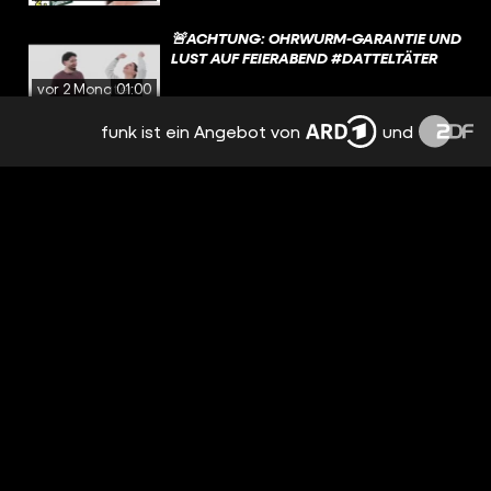
🚨ACHTUNG: OHRWURM-GARANTIE UND
LUST AUF FEIERABEND #DATTELTÄTER
vor 2 Monaten
01:00
funk ist ein Angebot von
und
SAG MIR, WELCHE WERBUNG ICH
SPRECHE? FEAT. @MALWANNE
vor 2 Monaten
17:30
DRAMA IN PERSON 😭🫰🏼 #SATIRE
#DATTELTAETER
vor 2 Monaten
00:43
WARUM IMMER DIESE AUTOVERGLEICHE,
WENN BRO
vor 2 Monaten
01:11
KLEINER TIPP UM WELCHES MEME ES
SICH HANDELT: ☕️ 💻🅱️📱
#ERKENNEDASMEME #DATTELTAETER
vor 2 Monaten
02:08