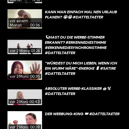
KANN MAN EINFACH MAL NEN URLAUB
PLANEN? 😭😭 #DATTELTAETER
vor einem
Monat
00:36
🪐HAST DU DIE WERBE-STIMMER
ERKANNT? #ERKENNEDIESTIMME
#ERKENNEDIESYNCHRONSTIMME
vor 2 Monaten
01:26
#DATTELTAETER
"WÜRDEST DU MICH LIEBEN, WENN ICH
EIN WURM WÄRE"-ENERGIE 🐛 #SATIRE
#DATTELTAETER
vor 2 Monaten
00:35
ABSOLUTER WERBE-KLASSIKER 🧺🫧
#DATTELTAETER
vor 2 Monaten
00:43
DER WERBUNG-KING 👑 #DATTELTAETER
vor 2 Monaten
00:39