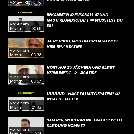
vor 24 Tagen
01:16
BEKANNT FÜR FUSSBALL ⚽️ UND G
ASTFREUNDSCHAFT ❤️ WUSSTEST DU E
vor einem
S?
Monat
00:58
JA MENSCH, RICHTIG ORIENTALISCH
HIER 🐪🤍 #SATIRE
vor einem
Monat
00:38
HÖRT AUF ZU FÄCHERN UND BLEIBT
VERNÜNFTIG 🤍🫩 #SATIRE
vor einem
Monat
00:57
UUUUND... HAST DU MITGERATEN? 😬
#DATTELTAETER
vor einem
Monat
01:33
SAG MIR, WOHER MEINE TRADITIONELLE
KLEIDUNG KOMMT?
vor einem
Monat
19:18