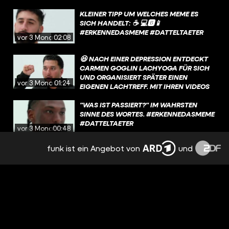
KLEINER TIPP UM WELCHES MEME ES
SICH HANDELT: ☕️ 💻🅱️📱
#ERKENNEDASMEME #DATTELTAETER
vor 3 Monaten
02:08
😆 NACH EINER DEPRESSION ENTDECKT
CARMEN GOGLIN LACHYOGA FÜR SICH
UND ORGANISIERT SPÄTER EINEN
vor 3 Monaten
01:24
EIGENEN LACHTREFF. MIT IHREN VIDEOS
AUF MÖCHTE SIE „DAS LACHEN WEITER
IN DIE WELT TRAGEN“.
"WAS IST PASSIERT?" IM WAHRSTEN
SINNE DES WORTES. #ERKENNEDASMEME
#DATTELTAETER
vor 3 Monaten
00:48
funk ist ein Angebot von
und
DAS MEME ENTSTAND 2011 IN DER DOKU
WILDES WOHNZIMMER. KURZ VOR EINER
DREHPAUSE MERKT KARSTEN, DASS ER
vor 3 Monaten
01:53
UNTERZUCKERT IST UND VERSUCHT
NOCH, SEINEN BLUTZUCKER ZU
STABILISIEREN, WÄHREND DIE KAMERA
TRIGGERED MEN MIT VERSACE BART IN
WEITERLÄUFT. DURCH DIE
3...2...1 😵‍💫 #SATIRE #DATTELTAETER
UNTERZUCKERUNG VERLIERT ER KURZ
vor 3 Monaten
00:42
DIE KONTROLLE UND LÄUFT GEGEN EINE