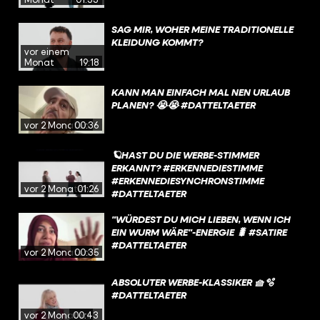
SAG MIR, WOHER MEINE TRADITIONELLE
KLEIDUNG KOMMT?
vor einem
Monat
19:18
KANN MAN EINFACH MAL NEN URLAUB
PLANEN? 😭😭 #DATTELTAETER
vor 2 Monaten
00:36
🪐HAST DU DIE WERBE-STIMMER
ERKANNT? #ERKENNEDIESTIMME
#ERKENNEDIESYNCHRONSTIMME
vor 2 Monaten
01:26
#DATTELTAETER
"WÜRDEST DU MICH LIEBEN, WENN ICH
EIN WURM WÄRE"-ENERGIE 🐛 #SATIRE
#DATTELTAETER
vor 2 Monaten
00:35
ABSOLUTER WERBE-KLASSIKER 🧺🫧
#DATTELTAETER
vor 2 Monaten
00:43