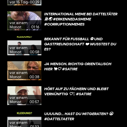
vor 15 Tagen
00:29
INTERNATIONAL MEME BEI DATTELTÄTER
🎤🌏 #ERKENNEDASMEME
vor einem
#CORRUPTIONMEMES
Monat
01:16
BEKANNT FÜR FUSSBALL ⚽️ UND G
ASTFREUNDSCHAFT ❤️ WUSSTEST DU E
vor einem
S?
Monat
00:58
JA MENSCH, RICHTIG ORIENTALISCH
HIER 🐪🤍 #SATIRE
vor einem
Monat
00:38
HÖRT AUF ZU FÄCHERN UND BLEIBT
VERNÜNFTIG 🤍🫩 #SATIRE
vor einem
Monat
00:57
UUUUND... HAST DU MITGERATEN? 😬
#DATTELTAETER
vor einem
Monat
01:33