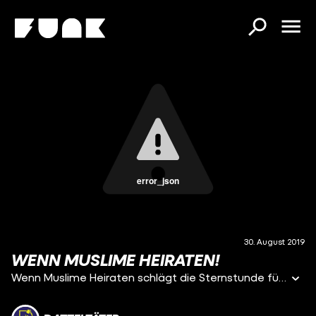
error_json
30. August 2019
WENN MUSLIME HEIRATEN!
Wenn Muslime Heiraten schlägt die Sternstunde für alle außer das zukünftige Ehepaar! Der Muslim Wedding Planer wird eingeschaltet und die gesamte Familie mischt mit. Ob das glückliche Paar bei der eigenen „Traumhochzeit“ dabei sein darf und wer alles eingeladen werden muss… Sagt euch der Vater der Braut!