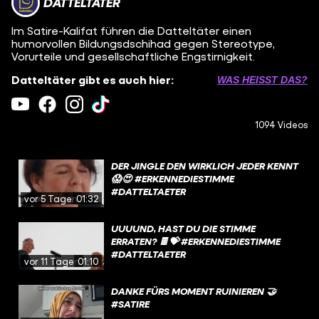
DATTELTÄTER
Im Satire-Kalifat führen die Datteltäter einen
humorvollen Bildungsdschihad gegen Stereotype,
Vorurteile und gesellschaftliche Engstirnigkeit.
Datteltäter gibt es auch hier:
WAS HEISST DAS?
1094 Videos
DER JINGLE DEN WIRKLICH JEDER KENNT
😱😍 #ERKENNEDIESTIMME
#DATTELTAETER
vor 5 Tagen
01:32
UUUUND, HAST DU DIE STIMME
ERRATEN? 🍫💝 #ERKENNEDIESTIMME
#DATTELTAETER
vor 11 Tagen
01:10
DANKE FÜRS MOMENT RUINIEREN 🤝
#SATIRE