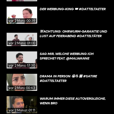
DER WERBUNG-KING 👑 #DATTELTAETER
vor 2 Monaten
00:39
🚨ACHTUNG: OHRWURM-GARANTIE UND
LUST AUF FEIERABEND #DATTELTÄTER
vor 2 Monaten
01:00
SAG MIR, WELCHE WERBUNG ICH
SPRECHE? FEAT. @MALWANNE
vor 2 Monaten
17:30
DRAMA IN PERSON 😭🫰🏼 #SATIRE
#DATTELTAETER
vor 2 Monaten
00:43
WARUM IMMER DIESE AUTOVERGLEICHE,
WENN BRO
vor 2 Monaten
01:11