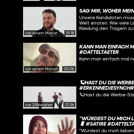
SAG MIR, WOHER MEI
Unsere Kandidaten müss
Welt erraten. Wie viele 
Kleidung den Trägern zuzuordnen? Viel
vor einem Monat
19:18
Protagonist:innen: Hualin Duan Isayas Haile Paolo Aliou Dieng Håkan
Enoksson Muhammad Jahid Kabir Himon & auch Dank an unsere ratenden
Teams: Okan & Enrico Lézan & Blessed Momo & Ssega Wir sind funk, das
KANN MAN EINFACH M
Content-Netzwerk von ARD & ZD
#DATTELTAETER
funk ▶
Kann man einfach mal n
vor einem Monat
00:36
🪐HAST DU DIE WERB
#ERKENNEDIESYNCHR
🪐Hast du die Werbe-St
vor 2 Monaten
01:26
"WÜRDEST DU MICH L
🐛 #SATIRE #DATTELT
"Würdest du mich lieben