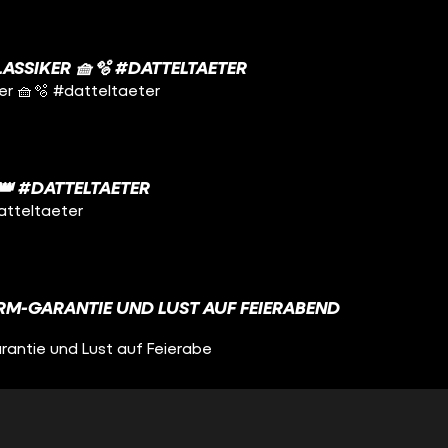
ASSIKER 🧺🫧 #DATTELTAETER
er 🧺🫧 #datteltaeter
 #DATTELTAETER
atteltaeter
M-GARANTIE UND LUST AUF FEIERABEND
antie und Lust auf Feierabe
RBUNG ICH SPRECHE? FEAT. @MALWANNE