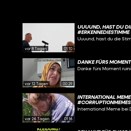
UUUUND, HAST DU DIE
#ERKENNEDIESTIMME 
Uuuund, hast du die St
vor 8 Tagen
01:10
DANKE FÜRS MOMENT 
Danke fürs Moment ruini
vor 12 Tagen
00:29
INTERNATIONAL MEME
#CORRUPTIONMEMES
International Meme bei 
vor 24 Tagen
01:16