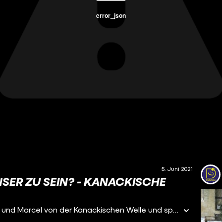
error_json
5. Juni 2021
NSER ZU SEIN? - KANACKISCHE
Younes trifft sich heute auf einen Tee mit Malcolm und Marcel von der Kanackischen Welle und spricht mit ihnen darüber, wie es sich anfühlt junger Palästinenser in Deutschland zu sein?