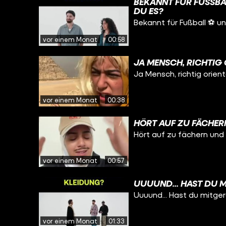
BEKANNT FÜR FUSSBA
U ES?
Bekannt für Fußball ⚽️ 
vor einem Monat
00:58
JA MENSCH, RICHTIG 
Ja Mensch, richtig orient
vor einem Monat
00:38
HÖRT AUF ZU FÄCHERN
Hört auf zu fächern und 
vor einem Monat
00:57
UUUUND... HAST DU 
Uuuund... Hast du mitge
vor einem Monat
01:33