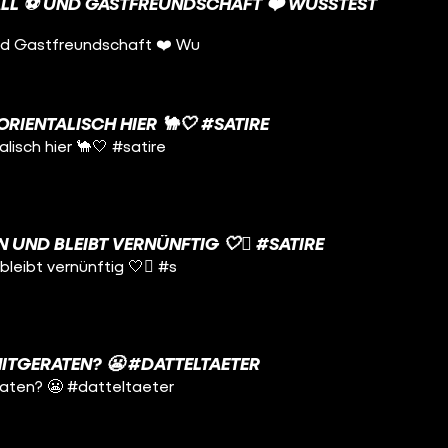
LL ⚽️ UND GASTFREUNDSCHAFT ❤️ WUSSTEST D
und Gastfreundschaft ❤️ Wu
ORIENTALISCH HIER 🐪🤍 #SATIRE
alisch hier 🐪🤍 #satire
 UND BLEIBT VERNÜNFTIG 🤍🫩 #SATIRE
bleibt vernünftig 🤍🫩 #s
MITGERATEN? 😬 #DATTELTAETER
raten? 😬 #datteltaeter