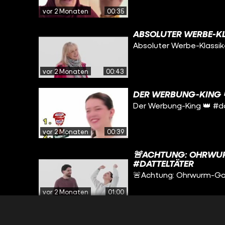
vor 2 Monaten
00:35
ABSOLUTER WERBE-KL
Absoluter Werbe-Klassik
vor 2 Monaten
00:43
DER WERBUNG-KING 
Der Werbung-King 👑 #d
vor 2 Monaten
00:39
🚨ACHTUNG: OHRWUR
#DATTELTÄTER
🚨Achtung: Ohrwurm-Gar
vor 2 Monaten
01:00
SAG MIR, WELCHE WE