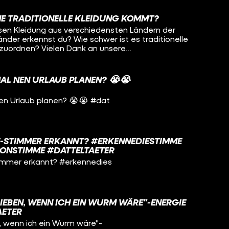
NE TRADITIONELLE KLEIDUNG KOMMT?
en Kleidung aus verschiedensten Ländern der
Länder erkennst du? Wie schwer ist es traditionelle
en Dank an unsere
AL NEN URLAUB PLANEN? 😭😭
F ▶️ YouTube: / funkofficial ▶️ Instagram: /
️ TikTok: / funk ▶️ Website: https://go.funk.net
en Urlaub planen? 😭😭 #dat
E-STIMMER ERKANNT? #ERKENNEDIESTIMME
ONSTIMME #DATTELTAETER
immer erkannt? #erkennedies
IEBEN, WENN ICH EIN WURM WÄRE"-ENERGIE
AETER
, wenn ich ein Wurm wäre"-