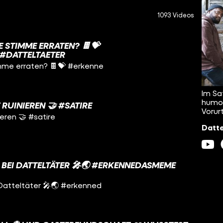
1093 Videos
 STIMME ERRATEN? 🍫💝
#DATTELTAETER
imme erraten? 🍫💝 #erkenne
Im Sa
humor
RUINIEREN 🤝 #SATIRE
Vorur
eren 🤝 #satire
Datte
 BEI DATTELTÄTER 🎤🌏 #ERKENNEDASMEME
Datteltäter 🎤🌏 #erkenned