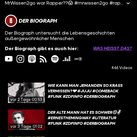
MrWissen2go war Rapper??😱 #mrwissen2go #rap #fun
DER BIOGRAPH
Der Biograph untersucht die Lebensgeschichten
außergewöhnlicher Menschen.
Der Biograph gibt es auch hier:
WAS HEISST DAS?
466 Videos
WIE KANN MAN JEMANDEN SO KRASS
VERMISSEN?💔 #JUJU #COMEBACK
#FUNK #ZDFINFO #DERBIOGRAPH
vor 2 Tagen
00:53
DER ALTE MANN HAT ES SCHWER😔✌️
#ERNESTHEMINGWAY #LITERATUR
#FUNK #ZDFINFO #DERBIOGRAPH
vor 3 Tagen
01:02