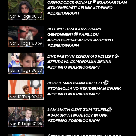
CRINGE ODER GENIAL?🌟 #SARAARSLAN
#TAKEMESPÄTI #FUNK #ZDFINFO
#DERBIOGRAPH
vor 4 Tagen
00:50
BEEF MIT DEM KANZLERAMT
GEWONNEN?🤩 #APSILON
#DEUTSCHRAP #FUNK #ZDFINFO
vor 5 Tagen
00:59
#DERBIOGRAPH
EINE PARTY IN ZENDAYAS KELLER? 🥳
#ZENDAYA #SPIDERMAN #FUNK
#ZDFINFO #DERBIOGRAPH
vor 9 Tagen
00:50
SPIDER-MAN KANN BALLETT!🤯
#TOMHOLLAND #SPIDERMAN #FUNK
#ZDFINFO #DERBIOGRAPH
vor 10 Tagen
00:42
SAM SMITH GEHT ZUM TEUFEL😱
#SAMSMITH #UNHOLY #FUNK
#ZDFINFO #DERBIOGRAPH
vor 11 Tagen
01:05