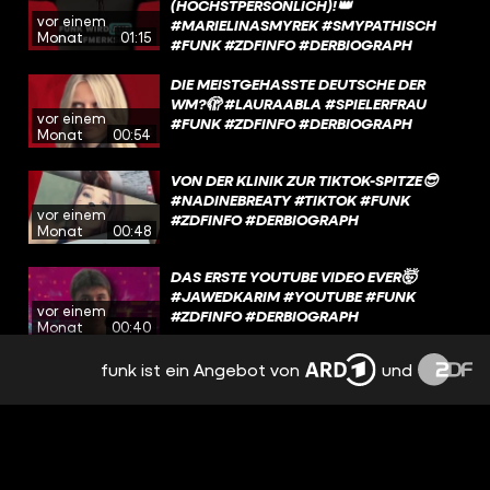
(HÖCHSTPERSÖNLICH)!👑
vor einem
#MARIELINASMYREK #SMYPATHISCH
Monat
01:15
#FUNK #ZDFINFO #DERBIOGRAPH
DIE MEISTGEHASSTE DEUTSCHE DER
WM?🫣 #LAURAABLA #SPIELERFRAU
vor einem
#FUNK #ZDFINFO #DERBIOGRAPH
Monat
00:54
VON DER KLINIK ZUR TIKTOK-SPITZE😎
#NADINEBREATY #TIKTOK #FUNK
vor einem
#ZDFINFO #DERBIOGRAPH
Monat
00:48
DAS ERSTE YOUTUBE VIDEO EVER🤯
#JAWEDKARIM #YOUTUBE #FUNK
vor einem
#ZDFINFO #DERBIOGRAPH
Monat
00:40
funk ist ein Angebot von
und
VOM VERSTOSSENEN HEIMKIND ZUM TV-S
TAR!🥹#DETLEFDSOOST #TÄNZER #
vor einem
FUNK #ZDFINFO #DERBIOGRAPH
Monat
01:06
FÜR IHRE KUNST GEHT SIE DURCHS
FEUER! 🔥 #MARINAABRAMOVIC #FUNK