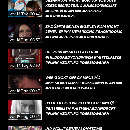
ÜBERHAUPT NICHT BORING! WIE JULE
KREBS BESIEGTE💪 #JULESBORINGLIFE
#SURVIVOR #FUNK #ZDFINFO
vor 13 Tagen
00:46
#DERBIOGRAPH
ER DÜRFTE SEINEN EIGENEN FILM NICHT
SEHEN 🫣 #KANEPARSONS #BACKROOMS
#FUNK #ZDFINFO #DERBIOGRAPH
vor 16 Tagen
00:57
DIE ICON IM MITTELALTER 👑
#HILDEGARDVONBINGEN #MITTELALTER
#FUNK #ZDFINFO #DERBIOGRAPH
vor 17 Tagen
00:53
WER GUCKT OFF CAMPUS?🥰
#BELMONTCAMELI #OFFCAMPUS #FUNK
#ZDFINFO #DERBIOGRAPH
vor 18 Tagen
00:47
BILLIE EILISHS PREIS FÜR DEN FAME🫣
#BILLIEEILISH #HITMEHARDANDSOFT
#FUNK #ZDFINFO #DERBIOGRAPH
vor 19 Tagen
00:54
IHR WOLLT SEINEN SCHATZ?🤑