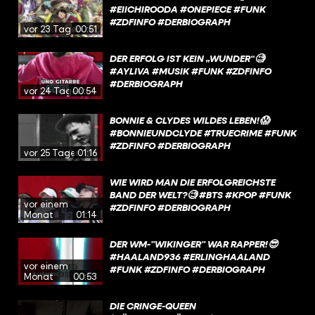
#EIICHIROODA #ONEPIECE #FUNK
#ZDFINFO #DERBIOGRAPH
vor 23 Tagen
00:51
DER ERFOLG IST KEIN „WUNDER“🧐
#AYLIVA #MUSIK #FUNK #ZDFINFO
#DERBIOGRAPH
vor 24 Tagen
00:54
BONNIE & CLYDES WILDES LEBEN!😱
#BONNIEUNDCLYDE #TRUECRIME #FUNK
#ZDFINFO #DERBIOGRAPH
vor 25 Tagen
01:16
WIE WIRD MAN DIE ERFOLGREICHSTE
BAND DER WELT?🧐 #BTS #KPOP #FUNK
vor einem
#ZDFINFO #DERBIOGRAPH
Monat
01:14
DER WM-”WIKINGER” WAR RAPPER!😎
#HAALAND936 #ERLINGHAALAND
vor einem
#FUNK #ZDFINFO #DERBIOGRAPH
Monat
00:53
DIE CRINGE-QUEEN