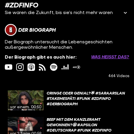
#ZDFINFO
Sie waren die Zukunft, bis sie’s nicht mehr waren
DER BIOGRAPH
Der Biograph untersucht die Lebensgeschichten
außergewöhnlicher Menschen.
Der Biograph gibt es auch hier:
WAS HEISST DAS?
464 Videos
CRINGE ODER GENIAL?🌟 #SARAARSLAN
#TAKEMESPÄTI #FUNK #ZDFINFO
#DERBIOGRAPH
vor einem Tag
00:50
BEEF MIT DEM KANZLERAMT
GEWONNEN?🤩 #APSILON
#DEUTSCHRAP #FUNK #ZDFINFO
vor 2 Tagen
00:59