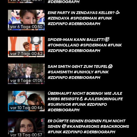
#DERBIOGRAPH
EINE PARTY IN ZENDAYAS KELLER? 🥳
#ZENDAYA #SPIDERMAN #FUNK
#ZDFINFO #DERBIOGRAPH
vor 6 Tagen
00:50
SPIDER-MAN KANN BALLETT!🤯
#TOMHOLLAND #SPIDERMAN #FUNK
#ZDFINFO #DERBIOGRAPH
vor 7 Tagen
00:42
SAM SMITH GEHT ZUM TEUFEL😱
#SAMSMITH #UNHOLY #FUNK
#ZDFINFO #DERBIOGRAPH
vor 8 Tagen
01:05
ÜBERHAUPT NICHT BORING! WIE JULE
KREBS BESIEGTE💪 #JULESBORINGLIFE
#SURVIVOR #FUNK #ZDFINFO
vor 10 Tagen
00:46
#DERBIOGRAPH
ER DÜRFTE SEINEN EIGENEN FILM NICHT
SEHEN 🫣 #KANEPARSONS #BACKROOMS
#FUNK #ZDFINFO #DERBIOGRAPH
vor 13 Tagen
00:57