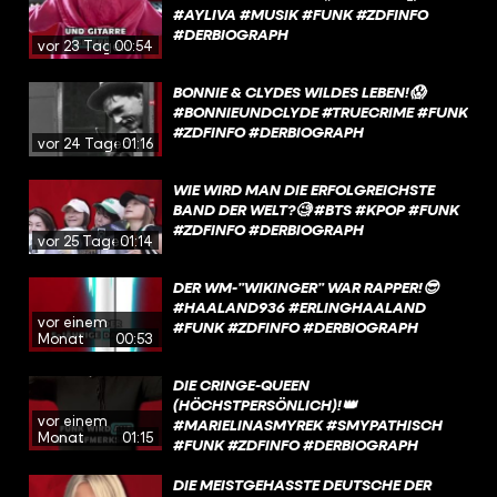
#AYLIVA #MUSIK #FUNK #ZDFINFO
#DERBIOGRAPH
vor 23 Tagen
00:54
BONNIE & CLYDES WILDES LEBEN!😱
#BONNIEUNDCLYDE #TRUECRIME #FUNK
#ZDFINFO #DERBIOGRAPH
vor 24 Tagen
01:16
WIE WIRD MAN DIE ERFOLGREICHSTE
BAND DER WELT?🧐 #BTS #KPOP #FUNK
#ZDFINFO #DERBIOGRAPH
vor 25 Tagen
01:14
DER WM-”WIKINGER” WAR RAPPER!😎
#HAALAND936 #ERLINGHAALAND
vor einem
#FUNK #ZDFINFO #DERBIOGRAPH
Monat
00:53
DIE CRINGE-QUEEN
(HÖCHSTPERSÖNLICH)!👑
vor einem
#MARIELINASMYREK #SMYPATHISCH
Monat
01:15
#FUNK #ZDFINFO #DERBIOGRAPH
DIE MEISTGEHASSTE DEUTSCHE DER