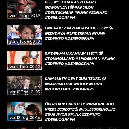
BEEF MIT DEM KANZLERAMT
GEWONNEN?🤩 #APSILON
#DEUTSCHRAP #FUNK #ZDFINFO
vor 4 Tagen
00:59
#DERBIOGRAPH
EINE PARTY IN ZENDAYAS KELLER? 🥳
#ZENDAYA #SPIDERMAN #FUNK
#ZDFINFO #DERBIOGRAPH
vor 8 Tagen
00:50
SPIDER-MAN KANN BALLETT!🤯
#TOMHOLLAND #SPIDERMAN #FUNK
#ZDFINFO #DERBIOGRAPH
vor 9 Tagen
00:42
SAM SMITH GEHT ZUM TEUFEL😱
#SAMSMITH #UNHOLY #FUNK
#ZDFINFO #DERBIOGRAPH
vor 10 Tagen
01:05
ÜBERHAUPT NICHT BORING! WIE JULE
KREBS BESIEGTE💪 #JULESBORINGLIFE
#SURVIVOR #FUNK #ZDFINFO
vor 12 Tagen
00:46
#DERBIOGRAPH