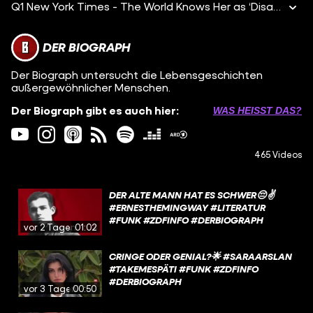
Q1 New York Times - The World Knows Her as ‘Disaster Girl.’ She Just Made $500,000 Off the Meme Q2 BBC - Zoë Roth sells 'Disaster Girl' meme as NFT for $500,000
DER BIOGRAPH
Der Biograph untersucht die Lebensgeschichten
außergewöhnlicher Menschen.
Der Biograph gibt es auch hier:
WAS HEISST DAS?
465 Videos
DER ALTE MANN HAT ES SCHWER😔✌️
#ERNESTHEMINGWAY #LITERATUR
#FUNK #ZDFINFO #DERBIOGRAPH
vor 2 Tagen
01:02
CRINGE ODER GENIAL?🌟 #SARAARSLAN
#TAKEMESPÄTI #FUNK #ZDFINFO
#DERBIOGRAPH
vor 3 Tagen
00:50