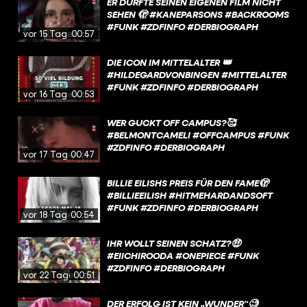
ER DÜRFTE SEINEN EIGENEN FILM NICHT
SEHEN 🫣 #KANEPARSONS #BACKROOMS
#FUNK #ZDFINFO #DERBIOGRAPH
vor 15 Tagen
00:57
DIE ICON IM MITTELALTER 👑
#HILDEGARDVONBINGEN #MITTELALTER
#FUNK #ZDFINFO #DERBIOGRAPH
vor 16 Tagen
00:53
WER GUCKT OFF CAMPUS?🥰
#BELMONTCAMELI #OFFCAMPUS #FUNK
#ZDFINFO #DERBIOGRAPH
vor 17 Tagen
00:47
BILLIE EILISHS PREIS FÜR DEN FAME🫣
#BILLIEEILISH #HITMEHARDANDSOFT
#FUNK #ZDFINFO #DERBIOGRAPH
vor 18 Tagen
00:54
IHR WOLLT SEINEN SCHATZ?🤑
#EIICHIROODA #ONEPIECE #FUNK
#ZDFINFO #DERBIOGRAPH
vor 22 Tagen
00:51
DER ERFOLG IST KEIN „WUNDER“🧐