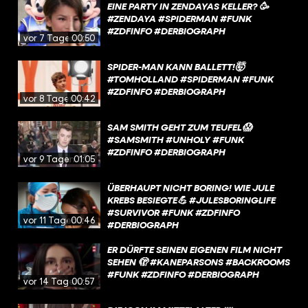
EINE PARTY IN ZENDAYAS KELLER? 🥳
#ZENDAYA #SPIDERMAN #FUNK
#ZDFINFO #DERBIOGRAPH
vor 7 Tagen
00:50
SPIDER-MAN KANN BALLETT!🤯
#TOMHOLLAND #SPIDERMAN #FUNK
#ZDFINFO #DERBIOGRAPH
vor 8 Tagen
00:42
SAM SMITH GEHT ZUM TEUFEL😱
#SAMSMITH #UNHOLY #FUNK
#ZDFINFO #DERBIOGRAPH
vor 9 Tagen
01:05
ÜBERHAUPT NICHT BORING! WIE JULE
KREBS BESIEGTE💪 #JULESBORINGLIFE
#SURVIVOR #FUNK #ZDFINFO
vor 11 Tagen
00:46
#DERBIOGRAPH
ER DÜRFTE SEINEN EIGENEN FILM NICHT
SEHEN 🫣 #KANEPARSONS #BACKROOMS
#FUNK #ZDFINFO #DERBIOGRAPH
vor 14 Tagen
00:57