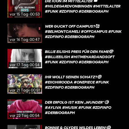
DIE ICON IM MITTELALTER 👑
#HILDEGARDVONBINGEN #MITTELALTER
#FUNK #ZDFINFO #DERBIOGRAPH
vor 15 Tagen
00:53
WER GUCKT OFF CAMPUS?🥰
#BELMONTCAMELI #OFFCAMPUS #FUNK
#ZDFINFO #DERBIOGRAPH
vor 16 Tagen
00:47
BILLIE EILISHS PREIS FÜR DEN FAME🫣
#BILLIEEILISH #HITMEHARDANDSOFT
#FUNK #ZDFINFO #DERBIOGRAPH
vor 17 Tagen
00:54
IHR WOLLT SEINEN SCHATZ?🤑
#EIICHIROODA #ONEPIECE #FUNK
#ZDFINFO #DERBIOGRAPH
vor 21 Tagen
00:51
DER ERFOLG IST KEIN „WUNDER“🧐
#AYLIVA #MUSIK #FUNK #ZDFINFO
#DERBIOGRAPH
vor 22 Tagen
00:54
BONNIE & CLYDES WILDES LEBEN!😱