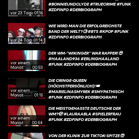
#BONNIEUNDCLYDE #TRUECRIME #FUNK
#ZDFINFO #DERBIOGRAPH
vor 23 Tagen
01:16
WIE WIRD MAN DIE ERFOLGREICHSTE
BAND DER WELT?🧐 #BTS #KPOP #FUNK
#ZDFINFO #DERBIOGRAPH
vor 24 Tagen
01:14
DER WM-”WIKINGER” WAR RAPPER!😎
#HAALAND936 #ERLINGHAALAND
vor einem
#FUNK #ZDFINFO #DERBIOGRAPH
Monat
00:53
DIE CRINGE-QUEEN
(HÖCHSTPERSÖNLICH)!👑
vor einem
#MARIELINASMYREK #SMYPATHISCH
Monat
01:15
#FUNK #ZDFINFO #DERBIOGRAPH
DIE MEISTGEHASSTE DEUTSCHE DER
WM?🫣 #LAURAABLA #SPIELERFRAU
vor einem
#FUNK #ZDFINFO #DERBIOGRAPH
Monat
00:54
VON DER KLINIK ZUR TIKTOK-SPITZE😎