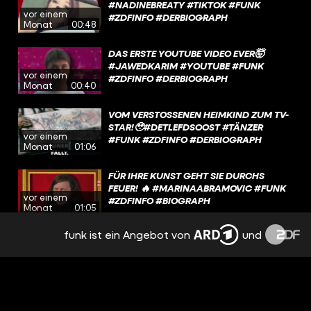
#NADINEBREATY #TIKTOK #FUNK
vor einem
#ZDFINFO #DERBIOGRAPH
Monat
00:48
DAS ERSTE YOUTUBE VIDEO EVER🤯
#JAWEDKARIM #YOUTUBE #FUNK
vor einem
#ZDFINFO #DERBIOGRAPH
Monat
00:40
VOM VERSTOSSENEN HEIMKIND ZUM TV-S
TAR!🥹#DETLEFDSOOST #TÄNZER #
vor einem
FUNK #ZDFINFO #DERBIOGRAPH
Monat
01:06
FÜR IHRE KUNST GEHT SIE DURCHS
FEUER! 🔥 #MARINAABRAMOVIC #FUNK
vor einem
#ZDFINFO #BIOGRAPH
Monat
01:05
funk ist ein Angebot von
und
WA22ERMANN: VON HOBBYLOS ZUM
HYPE! #WA22ERMANN #DERBIOGRAPH
vor einem
#FUNK #ZDFINFO
Monat
00:59
DANACH SCHAUST DU FILME ANDERS!🫣
#ALISONBECHDEL #FILM #FUNK