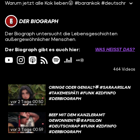
Warum jetzt alle Kok lieben😝 #barankok #deutschr
DER BIOGRAPH
Der Biograph untersucht die Lebensgeschichten
außergewöhnlicher Menschen.
Der Biograph gibt es auch hier:
WAS HEISST DAS?
464 Videos
CRINGE ODER GENIAL?🌟 #SARAARSLAN
#TAKEMESPÄTI #FUNK #ZDFINFO
#DERBIOGRAPH
vor 2 Tagen
00:50
BEEF MIT DEM KANZLERAMT
GEWONNEN?🤩 #APSILON
#DEUTSCHRAP #FUNK #ZDFINFO
vor 3 Tagen
00:59
#DERBIOGRAPH