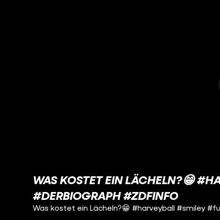
WAS KOSTET EIN LÄCHELN?😁 #H
#DERBIOGRAPH #ZDFINFO
Was kostet ein Lächeln?😁 #harveyball #smiley #f