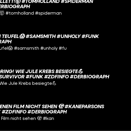
ALLETT!🤯 #TOMHOLLAND #SPIDERMAN
ERBIOGRAPH
t!🤯 #tomholland #spiderman
M TEUFEL😱 #SAMSMITH #UNHOLY #FUNK
RAPH
ufel😱 #samsmith #unholy #fu
ING! WIE JULE KREBS BESIEGTE💪
#SURVIVOR #FUNK #ZDFINFO #DERBIOGRAPH
 Wie Jule Krebs besiegte💪
GENEN FILM NICHT SEHEN 🫣 #KANEPARSONS
 #ZDFINFO #DERBIOGRAPH
 Film nicht sehen 🫣 #kan