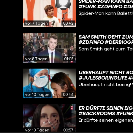
SPIDER-MAN KANN B
#FUNK #ZDFINFO #D
Spider-Man kann Ballet
vor 7 Tagen
00:42
SAM SMITH GEHT ZU
#ZDFINFO #DERBIOG
Sam Smith geht zum Te
vor 8 Tagen
01:05
ÜBERHAUPT NICHT BOR
#JULESBORINGLIFE 
Überhaupt nicht boring!
vor 10 Tagen
00:46
ER DÜRFTE SEINEN EI
#BACKROOMS #FUNK
Er dürfte seinen eigenen
vor 13 Tagen
00:57