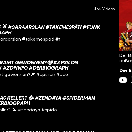
464 Videos
?🌟 #SARAARSLAN #TAKEMESPÄTI #FUNK
RAPH
saraarslan #takemespäti #f
Der B
außer
LERAMT GEWONNEN?🤩 #APSILON
 #ZDFINFO #DERBIOGRAPH
Der B
mt gewonnen?🤩 #apsilon #deu
YAS KELLER? 🥳 #ZENDAYA #SPIDERMAN
ERBIOGRAPH
Keller? 🥳 #zendaya #spide