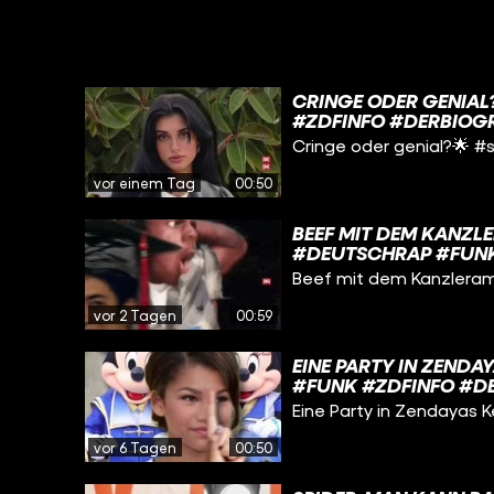
CRINGE ODER GENIAL
#ZDFINFO #DERBIOG
Cringe oder genial?🌟 #
vor einem Tag
00:50
BEEF MIT DEM KANZ
#DEUTSCHRAP #FUNK
Beef mit dem Kanzlera
vor 2 Tagen
00:59
EINE PARTY IN ZENDA
#FUNK #ZDFINFO #D
Eine Party in Zendayas 
vor 6 Tagen
00:50