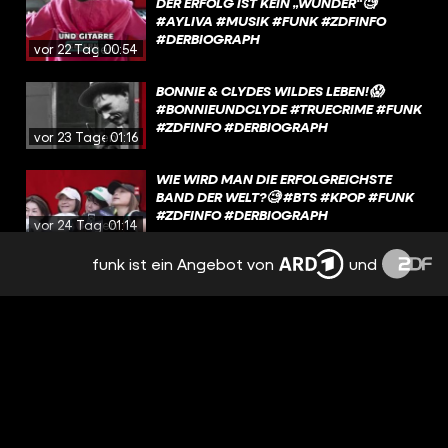
DER ERFOLG IST KEIN „WUNDER“🧐
#AYLIVA #MUSIK #FUNK #ZDFINFO
#DERBIOGRAPH
vor 22 Tagen
00:54
BONNIE & CLYDES WILDES LEBEN!😱
#BONNIEUNDCLYDE #TRUECRIME #FUNK
#ZDFINFO #DERBIOGRAPH
vor 23 Tagen
01:16
WIE WIRD MAN DIE ERFOLGREICHSTE
BAND DER WELT?🧐 #BTS #KPOP #FUNK
#ZDFINFO #DERBIOGRAPH
vor 24 Tagen
01:14
funk ist ein Angebot von
und
DER WM-”WIKINGER” WAR RAPPER!😎
#HAALAND936 #ERLINGHAALAND
vor einem
#FUNK #ZDFINFO #DERBIOGRAPH
Monat
00:53
DIE CRINGE-QUEEN
(HÖCHSTPERSÖNLICH)!👑
vor einem
#MARIELINASMYREK #SMYPATHISCH
Monat
01:15
#FUNK #ZDFINFO #DERBIOGRAPH
DIE MEISTGEHASSTE DEUTSCHE DER