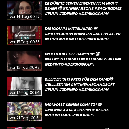
ER DÜRFTE SEINEN EIGENEN FILM NICHT
SEHEN 🫣 #KANEPARSONS #BACKROOMS
#FUNK #ZDFINFO #DERBIOGRAPH
vor 14 Tagen
00:57
DIE ICON IM MITTELALTER 👑
#HILDEGARDVONBINGEN #MITTELALTER
#FUNK #ZDFINFO #DERBIOGRAPH
vor 15 Tagen
00:53
WER GUCKT OFF CAMPUS?🥰
#BELMONTCAMELI #OFFCAMPUS #FUNK
#ZDFINFO #DERBIOGRAPH
vor 16 Tagen
00:47
BILLIE EILISHS PREIS FÜR DEN FAME🫣
#BILLIEEILISH #HITMEHARDANDSOFT
#FUNK #ZDFINFO #DERBIOGRAPH
vor 17 Tagen
00:54
IHR WOLLT SEINEN SCHATZ?🤑
#EIICHIROODA #ONEPIECE #FUNK
#ZDFINFO #DERBIOGRAPH
vor 21 Tagen
00:51