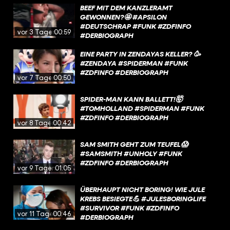
BEEF MIT DEM KANZLERAMT
GEWONNEN?🤩 #APSILON
#DEUTSCHRAP #FUNK #ZDFINFO
vor 3 Tagen
00:59
#DERBIOGRAPH
EINE PARTY IN ZENDAYAS KELLER? 🥳
#ZENDAYA #SPIDERMAN #FUNK
#ZDFINFO #DERBIOGRAPH
vor 7 Tagen
00:50
SPIDER-MAN KANN BALLETT!🤯
#TOMHOLLAND #SPIDERMAN #FUNK
#ZDFINFO #DERBIOGRAPH
vor 8 Tagen
00:42
SAM SMITH GEHT ZUM TEUFEL😱
#SAMSMITH #UNHOLY #FUNK
#ZDFINFO #DERBIOGRAPH
vor 9 Tagen
01:05
ÜBERHAUPT NICHT BORING! WIE JULE
KREBS BESIEGTE💪 #JULESBORINGLIFE
#SURVIVOR #FUNK #ZDFINFO
vor 11 Tagen
00:46
#DERBIOGRAPH