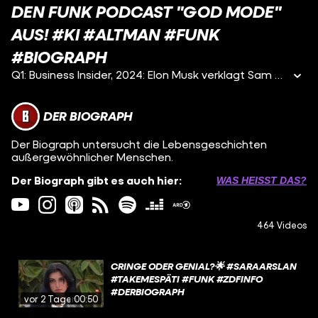
DEN FUNK PODCAST "GOD MODE"
AUS! #KI #ALTMAN #FUNK
#BIOGRAPH
Q1: Business Insider, 2024: Elon Musk verklagt Sam Altman Q2: New Yorker, 2023: Samt Altman is the Oppenheimer of our Age Q3: New Yorker, 2016: Sam Altmans Manifest Q4: Handelsblatt, 2024: Musk klagt gegen Altman Q5: Business Inside, 2023: Elon Musk wollte Open AI übernehmen Q6: FAZ 2024: Warum Altman kurzzeitig gefeuert wurde
DER BIOGRAPH
Der Biograph untersucht die Lebensgeschichten
außergewöhnlicher Menschen.
Der Biograph gibt es auch hier:
WAS HEISST DAS?
464 Videos
CRINGE ODER GENIAL?🌟 #SARAARSLAN
#TAKEMESPÄTI #FUNK #ZDFINFO
#DERBIOGRAPH
vor 2 Tagen
00:50