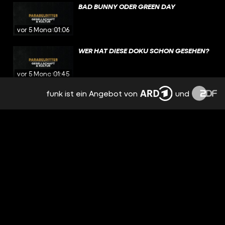
BAD BUNNY ODER GREEN DAY
vor 5 Monaten
01:06
WER HAT DIESE DOKU SCHON GESEHEN?
vor 5 Monaten
01:45
funk ist ein Angebot von
und
ADHS INFLUENCER EXPOSED
vor 5 Monaten
32:14
KRIEG MIT DEM IRAN ?
vor 6 Monaten
32:55
SCHAMLOS REICH WERDEN - MIT GIL
OFARIM & XAVIER NAIDOO!
vor 6 Monaten
36:00