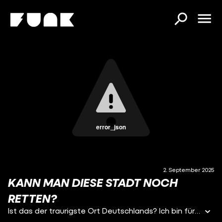
error_json
2. September 2025
KANN MAN DIESE STADT NOCH
RETTEN?
Ist das der traurigste Ort Deutschlands? Ich bin für euch in der Lutherstadt Eisleben unterwegs – in meiner Heimat Sachsen-Anhalt. Die Stadt gehört zum Landkreis Mansfeld-Südharz und der belegt im Zukunftsatlas Platz 400 - von 400! Nirgendwo in Deutschland hat ein Ort schlechtere Zukunftsaussichten. Die Politik hat im Osten krass versagt – und das merken besonders die Grünen: Bei der letzten Bundestagswahl wählten in Eisleben nur noch 276 Menschen Bündnis 90/Die Grünen. Gemeinsam mit Felix Banaszak, dem neuen Grünen-Vorsitzenden, habe ich mich auf die Suche nach den letzten Wählern seiner Partei gemacht. Doch mir ging es dabei um viel mehr: Strukturwandel ohne Chancen, Abwanderung, leere Innenstädte, Arbeitslosigkeit – und Menschen, die sich von der Politik vergessen fühlen. Kann sie hier jemals wieder Vertrauen zurückgewinnen? Vielen Dank fürs Reinschalten und bis zum nächsten Mal! Quellenliste: https://text.is/P4ZV4 Vielen Dank fürs Reinschalten und bis zum nächsten Mal!