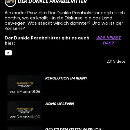
DER DUNKLE PARABELRITTER
Alexander Prinz aka Der Dunkle Parabelritter begibt sich
dorthin, wo es knallt - in die Diskurse, die das Land
bewegen. Was steckt wirklich dahinter? Und wo ist der
Konsens?
Der Dunkle Parabelritter gibt es auch
WAS HEISST D
hier:
AS?
201 Videos
REVOLUTION IM IRAN?
vor 5 Monaten
01:26
ADHS UPLEVEN
vor 5 Monaten
01:30
GEHT'S DEM OSTEN WIRKLICH