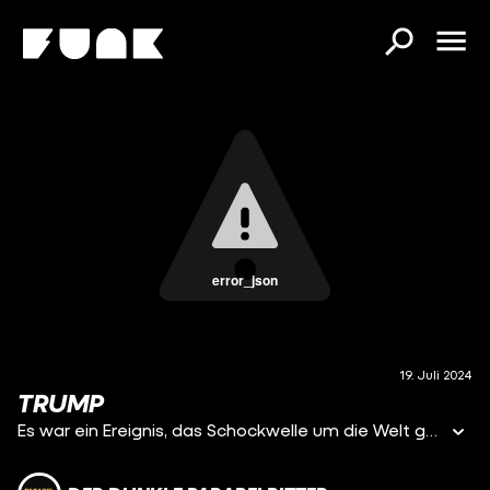
error_json
19. Juli 2024
TRUMP
Es war ein Ereignis, das Schockwelle um die Welt gesendet hat: Donald Trump ist bei einer Wahlkampfveranstaltung in Butler, Pennsylvania angeschossen worden. Der Präsidentschaftskandidat der Republikaner überstand den Angriff mit leichten Verletzungen. Der Secret Service erschoss den Täter. Vieles weitere ist aber noch völlig unklar: Was war das Motiv? Haben die Personenschützer des Ex-Präsidenten versagt? Und vor allem: Wie wirkt sich das auf den US-Amerikanischen Wahlkampf aus? In dieser Folge schauen wir darauf, was passiert ist und was die Hintergründe der Tat sind. Wir blicken auf die amerikanische Demokratie, der oft genug ein hohes Gewaltpotential inne wohnt. Das hängt auch mit der starken Spaltung der beiden politischen Lager zusammen. Wo kommt diese Spaltung her? Und war das schon immer so? Außerdem besprechen wir, was eine erneute Präsidentschaft von Trump bedeuten könnte. Im Hintergrund bereiten große Netzwerke Pläne vor, wie Trump die ersten 180 Tage einer möglichen zweiten Amtszeit bestreiten soll. Es geht um effektives Regieren, sagen die Unterstützer. Trump könnte die Demokratie aushöhlen, seine eigene Macht stärken und die USA auf Abwege bringen - sagen seine Kritiker. Wir schauen uns ein über 900 Seiten schweres Manifest dazu an und blicken dazu noch auf die Machtbasis von Trump.