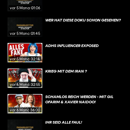
vor 5 Monaten
01:06
WER HAT DIESE DOKU SCHON GESEHEN?
vor 5 Monaten
01:45
ADHS INFLUENCER EXPOSED
vor 5 Monaten
32:14
KRIEG MIT DEM IRAN ?
vor 6 Monaten
32:55
SCHAMLOS REICH WERDEN - MIT GIL
OFARIM & XAVIER NAIDOO!
vor 6 Monaten
36:00
IHR SEID ALLE FAUL!