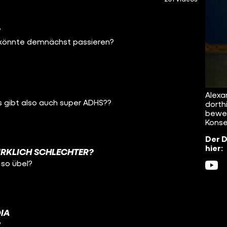
?
s könnte demnächst passieren?
Alexa
es gibt also auch super ADHS??
dorthi
beweg
Kons
Der D
hier:
IRKLICH SCHLECHTER?
 so übel?
IA
?