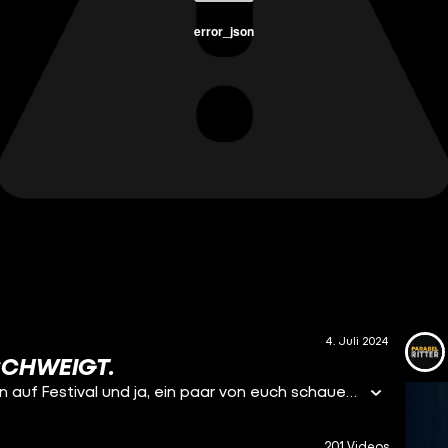
error_json
4. Juli 2024
SCHWEIGT.
Endlich Sommerpause! Wir liegen am See, wir fahren auf Festival und ja, ein paar von euch schauen wohl auch Fußball. Kurzum: Wir sind gerade alle sehr beschäftigt mit dem schönen Leben. Soweit, so verdient, doch hat in dieser Zeit eigentlich jemand den Bundestag im Blick? Tatsächlich haben Regierungen in der Vergangenheit immer wieder mal internationale Fußball-Turniere genutzt, um zumindest kontroverse Gesetze zu erlassen. Wohl auch ein wenig mit dem Gedanken im Hinterkopf, dass es dann schon keiner Mitbekommen wird. Fußball als Opium für das Volk oder so ähnlich. Deshalb haben wir uns die aktuelle Heim-Europameisterschaft mal zum Anlass genommen, um zu schauen, was da in der Vergangenheit passiert ist. Und vor allem: Was macht die Ampel eigentlich gerade? In Berlin finden gerade Haushaltsverhandlungen statt. Und die Regierung will offenbar sparen. Bis zu 40 Milliarden Euro könnten fehlen. Und wo wird gekürzt? Das will keiner so richtig verraten. Also haben wir uns auf die Spurensuche begeben und stellen fest: Die Kürzungen könnten vor allem wie der junge Menschen treffen. Aber vielleicht wird es auch gar keinen neuen Ampel-Haushalt geben, weil die Regierung vorher zerbricht. Schauen wir es uns an!
201 Videos