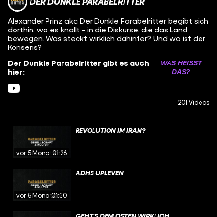
DER DUNKLE PARABELRITTER
Alexander Prinz aka Der Dunkle Parabelritter begibt sich
dorthin, wo es knallt - in die Diskurse, die das Land
bewegen. Was steckt wirklich dahinter? Und wo ist der
Konsens?
Der Dunkle Parabelritter gibt es auch
WAS HEISST D
hier:
AS?
201 Videos
REVOLUTION IM IRAN?
vor 5 Monaten
01:26
ADHS UPLEVEN
vor 5 Monaten
01:30
GEHT'S DEM OSTEN WIRKLICH