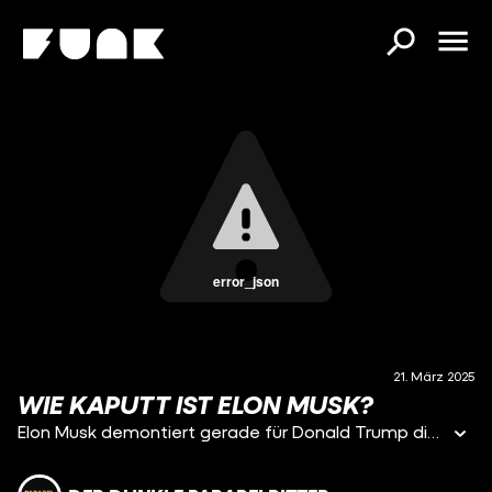
error_json
21. März 2025
WIE KAPUTT IST ELON MUSK?
Elon Musk demontiert gerade für Donald Trump diverse Behörden des amerikanischen Staates. Zudem ist er Tesla Chef, schießt mit Space X Raketen ins All und eigentlich gibt es ja auch noch so Projekte wie Neuralink oder die Boring Company. Eigentlich klingt das nach zu wenig Zeit um Path of Exile zu zocken oder auf Twitter rum zu hängen, geschweige denn es zu leiten. Trotzdem ist Elon Musk dauerpräsent in den Medien und irgendwie werden seine Auftritte immer merkwürdiger. Er springt komisch rum, fordert: ""Legalize Comedy!"", hantiert mit einer Kettensäge, wirkt manchmal wirr oder lost und immer öfter stellt sich die Frage: Ist der gerade auf Drogen? Einige Berichte und ein mehr oder weniger offener Umgang legen nahe: Der reichste Mann der Welt schaut nicht immer ganz nüchtern auf die Welt. Heute geht es darum, wie Silicon Valley CEOs zu Drogen stehen und wie wir an den Punkt gekommen sind, dass wir uns fragen müssen, ob neben Donald Trump auch Ketamin im Weißen Haus Entscheidungen trifft. Vielen Dank fürs Reinschalten und bis zum Nächsten Mal!