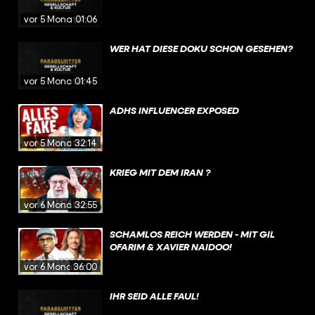
vor 5 Monaten
01:06
WER HAT DIESE DOKU SCHON GESEHEN?
vor 5 Monaten
01:45
ADHS INFLUENCER EXPOSED
vor 5 Monaten
32:14
KRIEG MIT DEM IRAN ?
vor 6 Monaten
32:55
SCHAMLOS REICH WERDEN - MIT GIL
OFARIM & XAVIER NAIDOO!
vor 6 Monaten
36:00
IHR SEID ALLE FAUL!