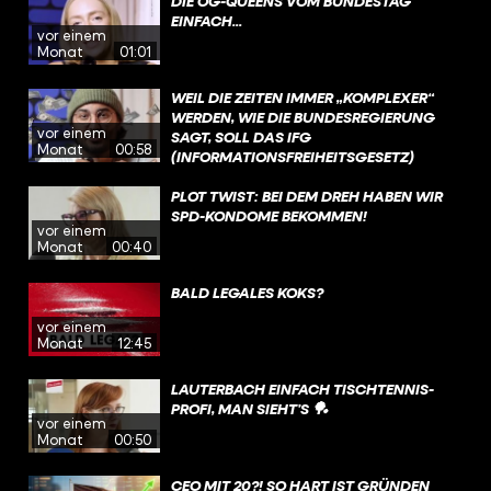
DIE OG-QUEENS VOM BUNDESTAG
DAS GESETZ EIN BISSCHEN LOCKERN
EINFACH...
SOLLEN – IM FOKUS STEHEN DA AUCH
vor einem
KINDER UND JUGENDLICHE.
Monat
01:01
WEIL DIE ZEITEN IMMER „KOMPLEXER“
WERDEN, WIE DIE BUNDESREGIERUNG
vor einem
SAGT, SOLL DAS IFG
Monat
00:58
(INFORMATIONSFREIHEITSGESETZ)
GEÄNDERT WERDEN. INSBESONDERE DIE
BEREICHE „KRITISCHE INFRASTRUKTUR,
PLOT TWIST: BEI DEM DREH HABEN WIR
SPIONAGEABWEHR,
SPD-KONDOME BEKOMMEN!
vor einem
TERRORISMUSBEKÄMPFUNG (UND)
Monat
00:40
WISSENSCHAFTLICHEN FORSCHUNG“
SOLL SO MEHR GESCHÜTZT WERDEN.
BALD LEGALES KOKS?
vor einem
Monat
12:45
LAUTERBACH EINFACH TISCHTENNIS-
PROFI, MAN SIEHT’S 🏓
vor einem
Monat
00:50
CEO MIT 20?! SO HART IST GRÜNDEN