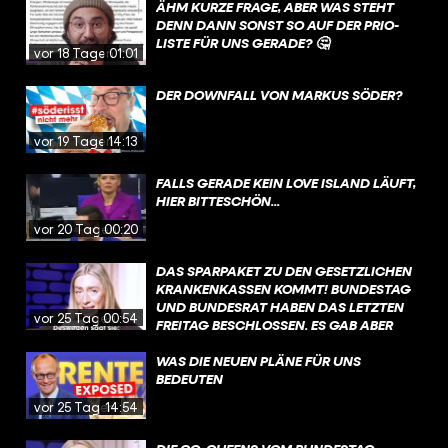
ÄHM KURZE FRAGE, ABER WAS STEHT
DENN DANN SONST SO AUF DER PRIO-
LISTE FÜR UNS GERADE? 🤔
vor 18 Tagen
01:01
DER DOWNFALL VON MARKUS SÖDER?
vor 19 Tagen
14:13
FALLS GERADE KEIN LOVE ISLAND LÄUFT,
HIER BITTESCHÖN...
vor 20 Tagen
00:20
DAS SPARPAKET ZU DEN GESETZLICHEN
KRANKENKASSEN KOMMT! BUNDESTAG
UND BUNDESRAT HABEN DAS LETZTEN
vor 25 Tagen
00:54
FREITAG BESCHLOSSEN. ES GAB ABER
VIEL GEGENWIND, VOR ALLEM DIE
ÄNDERUNGEN BEI DER PSYCHOTHERAPIE
WAS DIE NEUEN PLÄNE FÜR UNS
WURDEN SCHARF KRITISIERT. DIE
BEDEUTEN
REGIERUNG MÖCHTE NACH DER
vor 25 Tagen
14:54
SOMMERPAUSE JETZT ÜBER
SONDERREGELUNGEN SPRECHEN, DIE