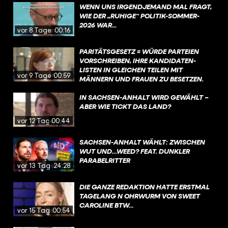
WENN UNS IRGENDJEMAND MAL FRAGT,
WIE DER „RUHIGE“ POLITIK-SOMMER-
2026 WAR...
vor 8 Tagen
00:16
PARITÄTSGESETZ = WÜRDE PARTEIEN
VORSCHREIBEN, IHRE KANDIDATEN-
LISTEN IN GLEICHEN TEILEN MIT
vor 9 Tagen
00:59
MÄNNERN UND FRAUEN ZU BESETZEN.
DIESE VORGABE IST UMSTRITTEN, WEIL
SIE NACH ANSICHT EINIGER
IN SACHSEN-ANHALT WIRD GEWÄHLT –
STAATSRECHTLER DIE PARTEIEN IN IHREM
ABER WIE TICKT DAS LAND?
VON DER VERFASSUNG GARANTIERTEN
vor 12 Tagen
00:44
RECHT EINSCHRÄNKE, KANDIDATEN UND
KANDIDATINNEN FREI AUFZUSTELLEN.
SACHSEN-ANHALT WÄHLT: ZWISCHEN
WUT UND…WEED? FEAT. DUNKLER
PARABELRITTER
vor 13 Tagen
24:28
DIE GANZE REDAKTION HATTE ERSTMAL
TAGELANG N OHRWURM VON SWEET
CAROLINE BTW…
vor 15 Tagen
00:54