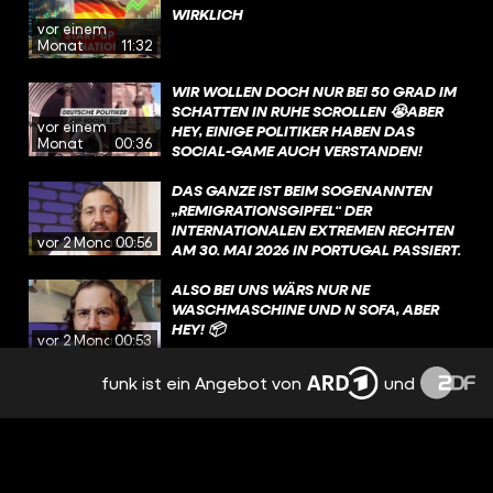
WIRKLICH
vor einem
Monat
11:32
WIR WOLLEN DOCH NUR BEI 50 GRAD IM
SCHATTEN IN RUHE SCROLLEN 😭ABER
vor einem
HEY, EINIGE POLITIKER HABEN DAS
Monat
00:36
SOCIAL-GAME AUCH VERSTANDEN!
DAS GANZE IST BEIM SOGENANNTEN
„REMIGRATIONSGIPFEL“ DER
INTERNATIONALEN EXTREMEN RECHTEN
vor 2 Monaten
00:56
AM 30. MAI 2026 IN PORTUGAL PASSIERT.
GEPLANT WURDE DAS EVENT UNTER
ANDEREM VON MARTIN SELLNER, EINEM
ALSO BEI UNS WÄRS NUR NE
RECHTSEXTREMEN AKTIVISTEN AUS
WASCHMASCHINE UND N SOFA, ABER
ÖSTERREICH.
HEY! 📦
vor 2 Monaten
00:53
funk ist ein Angebot von
und
WAS TIPPT IHR? DER BUNDESTAG IST AUF
JEDEN FALL READY… ⚽️
vor 2 Monaten
00:44
FÜHLT SICH DIE ZUKUNFT IN