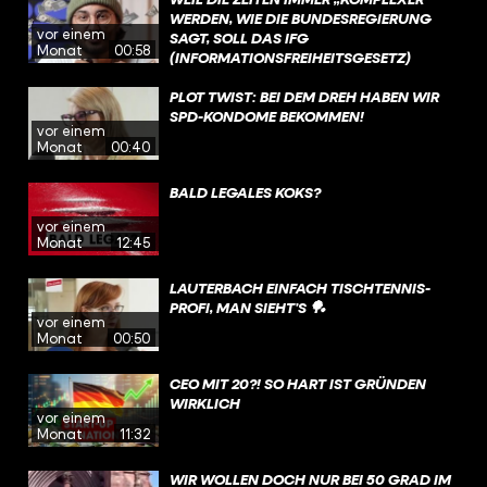
WERDEN, WIE DIE BUNDESREGIERUNG
vor einem
SAGT, SOLL DAS IFG
Monat
00:58
(INFORMATIONSFREIHEITSGESETZ)
GEÄNDERT WERDEN. INSBESONDERE DIE
BEREICHE „KRITISCHE INFRASTRUKTUR,
PLOT TWIST: BEI DEM DREH HABEN WIR
SPIONAGEABWEHR,
SPD-KONDOME BEKOMMEN!
vor einem
TERRORISMUSBEKÄMPFUNG (UND)
Monat
00:40
WISSENSCHAFTLICHEN FORSCHUNG“
SOLL SO MEHR GESCHÜTZT WERDEN.
BALD LEGALES KOKS?
vor einem
Monat
12:45
LAUTERBACH EINFACH TISCHTENNIS-
PROFI, MAN SIEHT’S 🏓
vor einem
Monat
00:50
CEO MIT 20?! SO HART IST GRÜNDEN
WIRKLICH
vor einem
Monat
11:32
WIR WOLLEN DOCH NUR BEI 50 GRAD IM