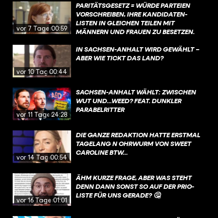
PARITÄTSGESETZ = WÜRDE PARTEIEN
VORSCHREIBEN, IHRE KANDIDATEN-
LISTEN IN GLEICHEN TEILEN MIT
vor 7 Tagen
00:59
MÄNNERN UND FRAUEN ZU BESETZEN.
DIESE VORGABE IST UMSTRITTEN, WEIL
SIE NACH ANSICHT EINIGER
IN SACHSEN-ANHALT WIRD GEWÄHLT –
STAATSRECHTLER DIE PARTEIEN IN IHREM
ABER WIE TICKT DAS LAND?
VON DER VERFASSUNG GARANTIERTEN
vor 10 Tagen
00:44
RECHT EINSCHRÄNKE, KANDIDATEN UND
KANDIDATINNEN FREI AUFZUSTELLEN.
SACHSEN-ANHALT WÄHLT: ZWISCHEN
WUT UND…WEED? FEAT. DUNKLER
PARABELRITTER
vor 11 Tagen
24:28
DIE GANZE REDAKTION HATTE ERSTMAL
TAGELANG N OHRWURM VON SWEET
CAROLINE BTW…
vor 14 Tagen
00:54
ÄHM KURZE FRAGE, ABER WAS STEHT
DENN DANN SONST SO AUF DER PRIO-
LISTE FÜR UNS GERADE? 🤔
vor 16 Tagen
01:01