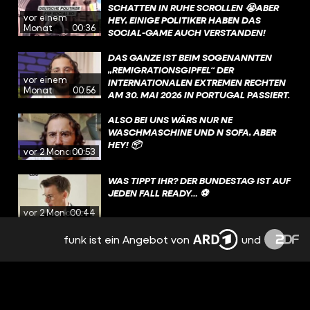
SCHATTEN IN RUHE SCROLLEN 😭ABER
vor einem
HEY, EINIGE POLITIKER HABEN DAS
Monat
00:36
SOCIAL-GAME AUCH VERSTANDEN!
DAS GANZE IST BEIM SOGENANNTEN
„REMIGRATIONSGIPFEL“ DER
vor einem
INTERNATIONALEN EXTREMEN RECHTEN
Monat
00:56
AM 30. MAI 2026 IN PORTUGAL PASSIERT.
GEPLANT WURDE DAS EVENT UNTER
ANDEREM VON MARTIN SELLNER, EINEM
ALSO BEI UNS WÄRS NUR NE
RECHTSEXTREMEN AKTIVISTEN AUS
WASCHMASCHINE UND N SOFA, ABER
ÖSTERREICH.
HEY! 📦
vor 2 Monaten
00:53
WAS TIPPT IHR? DER BUNDESTAG IST AUF
JEDEN FALL READY… ⚽️
vor 2 Monaten
00:44
funk ist ein Angebot von
und
FÜHLT SICH DIE ZUKUNFT IN
DEUTSCHLAND FÜR EUCH AUCH AN WIE
EIN VERTROCKNETES TOASTBROT? 🤔
vor 2 Monaten
00:50
SO BEDROHT SIND QUEERE MENSCHEN