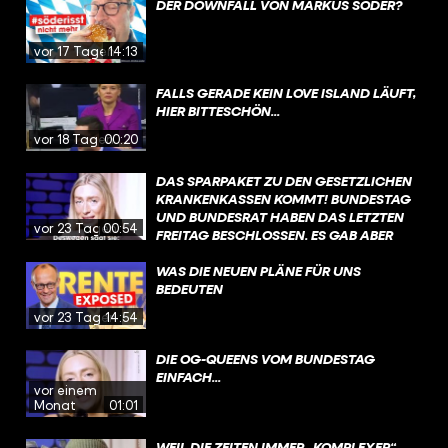
DER DOWNFALL VON MARKUS SÖDER?
vor 17 Tagen
14:13
FALLS GERADE KEIN LOVE ISLAND LÄUFT,
HIER BITTESCHÖN...
vor 18 Tagen
00:20
DAS SPARPAKET ZU DEN GESETZLICHEN
KRANKENKASSEN KOMMT! BUNDESTAG
UND BUNDESRAT HABEN DAS LETZTEN
vor 23 Tagen
00:54
FREITAG BESCHLOSSEN. ES GAB ABER
VIEL GEGENWIND, VOR ALLEM DIE
ÄNDERUNGEN BEI DER PSYCHOTHERAPIE
WAS DIE NEUEN PLÄNE FÜR UNS
WURDEN SCHARF KRITISIERT. DIE
BEDEUTEN
REGIERUNG MÖCHTE NACH DER
vor 23 Tagen
14:54
SOMMERPAUSE JETZT ÜBER
SONDERREGELUNGEN SPRECHEN, DIE
DIE OG-QUEENS VOM BUNDESTAG
DAS GESETZ EIN BISSCHEN LOCKERN
EINFACH...
SOLLEN – IM FOKUS STEHEN DA AUCH
vor einem
KINDER UND JUGENDLICHE.
Monat
01:01
WEIL DIE ZEITEN IMMER „KOMPLEXER“