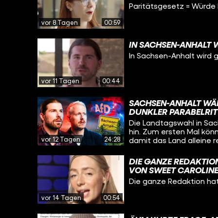
FRAUEN ZU BESETZEN.
Paritätsgesetz = Würde P
NACH ANSICHT EINIGE
VON DER VERFASSUNG
vor 8 Tagen
00:59
KANDIDATEN UND KAN
IN SACHSEN-ANHALT 
In Sachsen-Anhalt wird g
vor 11 Tagen
00:44
SACHSEN-ANHALT WÄH
DUNKLER PARABELRIT
Die Landtagswahl in Sac
hin. Zum ersten Mal könn
vor 12 Tagen
24:28
damit das Land alleine regier
begibt sich Jan Schipman
zusammen mit Alexander 
DIE GANZE REDAKTI
kennenzulernen. Dabei entdeckt er blühende Cannabis-Landschaften im
VON SWEET CAROLIN
traditionellen Chemiepar
Die ganze Redaktion ha
als auch wunderschöne Or
Schwimmbad ganz Deuts
vor 14 Tagen
00:54