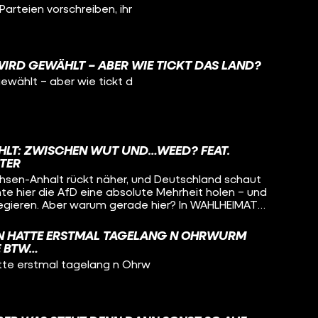
 DIESE VORGABE IST UMSTRITTEN, WEIL SIE
arteien vorschreiben, ihr
R STAATSRECHTLER DIE PARTEIEN IN IHREM
 GARANTIERTEN RECHT EINSCHRÄNKE,
DIDATINNEN FREI AUFZUSTELLEN.
WIRD GEWÄHLT – ABER WIE TICKT DAS LAND?
ewählt – aber wie tickt d
LT: ZWISCHEN WUT UND…WEED? FEAT.
TER
hsen-Anhalt rückt näher, und Deutschland schaut
te hier die AfD eine absolute Mehrheit holen – und
en. Aber warum gerade hier? In WAHLHEIMAT
n hat sich auf einen politischen Roadtrip, um
Prinz (Der dunkle Parabelritter) Sachsen-Anhalt
ON HATTE ERSTMAL TAGELANG N OHRWURM
E BTW…
k Leuna, erlebt im Harz sowohl verfallene Dörfer
tte erstmal tagelang n Ohrw
tschaften und ist vor Ort, als ein Skandal um ein
chland beschäftigt.