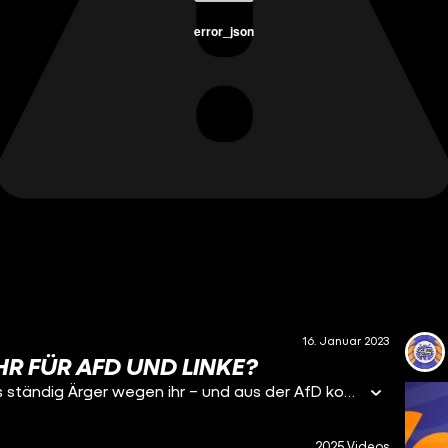
error_json
16. Januar 2023
R FÜR AFD UND LINKE?
Sahra Wagenknecht polarisiert. In der Linken gibt es ständig Ärger wegen ihr – und aus der AfD kommt Applaus. Doch jetzt könnte sie ein Problem für BEIDE Parteien werden. Seit längerer Zeit gibt es Gerüchte, dass Wagenknecht eine eigene Partei gründen könnte. Bald könnte es allerdings kronkret werden. AfD-Chefin Alice Weidel macht sich bereits öffentlich Sorgen darüber. Umfragen sagen: Besonders AfD-Supporter gefällt die Idee einer Wagenknecht-Partei. Aber wie kann das sein: Warum sollten Menschen eine linke Politikerin wählen, wenn sie eigentlich eine rechte Partei unterstützen? Wir haben gecheckt, woran das liegt – und wofür eine Wagenknecht-Partei so stehen könnte.
2025 Videos