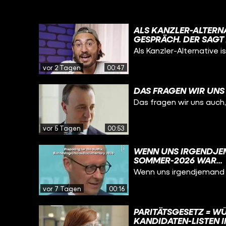
ALS KANZLER-ALTERNA
GESPRÄCH. DER SAGT 
OPTION.“ JOA: „AKTUE
Als Kanzler-Alternative i
vor 2 Tagen
00:47
DAS FRAGEN WIR UNS
Das fragen wir uns auch,
vor 5 Tagen
00:53
WENN UNS IRGENDJEM
SOMMER-2026 WAR...
Wenn uns irgendjemand m
vor 7 Tagen
00:16
PARITÄTSGESETZ = WÜ
KANDIDATEN-LISTEN I