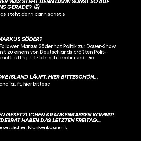
BER WAS STEHT DENN DANN SONST SO AUF
UNS GERADE? 🤔
as steht denn dann sonst s
MARKUS SÖDER?
Follower: Markus Söder hat Politik zur Dauer-Show
t zu einem von Deutschlands größten Polit-
mal läuft's plötzlich nicht mehr rund. Die
n ein Tiefpunkt für die CSU und damit auch für
orsitz! Wir schauen uns in diesem Video an, wie er
rde, warum das jetzt zum Problem wird und wie
VE ISLAND LÄUFT, HIER BITTESCHÖN...
ür sich zum Vorteil nutzen! Unsere Quellen
and läuft, hier bittesc
play.funk.net/channel/die-da-oben-12030?
 OBEN! so treiben. Wir informieren euch über
m Parlament und liefern euch die Highlights aus
m (
om/die.da.oben ) und TikTok (
EN GESETZLICHEN KRANKENKASSEN KOMMT!
 ) . Autor: Florian Lang
ESRAT HABEN DAS LETZTEN FREITAG
 Andrej Reisin
 ABER VIEL GEGENWIND, VOR ALLEM DIE
esetzlichen Krankenkassen k
emann Schnitt: Tim Böhlemann, Konstantin Peleska
R PSYCHOTHERAPIE WURDEN SCHARF
ker Hyperbole Medien GmbH
GIERUNG MÖCHTE NACH DER SOMMERPAUSE