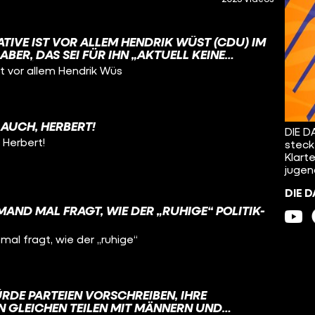
TIVE IST VOR ALLEM HENDRIK WÜST (CDU) IM
ABER, DAS SEI FÜR IHN „AKTUELL KEINE
LL“ 🙃?
st vor allem Hendrik Wüs
 AUCH, HERBERT!
DIE D
 Herbert!
steck
Klart
jugen
DIE D
AND MAL FRAGT, WIE DER „RUHIGE“ POLITIK-
al fragt, wie der „ruhige“
RDE PARTEIEN VORSCHREIBEN, IHRE
N GLEICHEN TEILEN MIT MÄNNERN UND