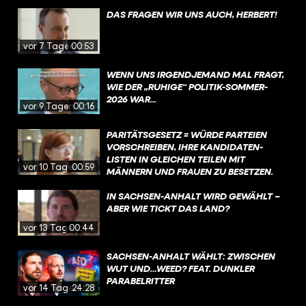
„AKTUELL“ 🙃?
DAS FRAGEN WIR UNS AUCH, HERBERT!
vor 7 Tagen
00:53
WENN UNS IRGENDJEMAND MAL FRAGT,
WIE DER „RUHIGE“ POLITIK-SOMMER-
2026 WAR...
vor 9 Tagen
00:16
PARITÄTSGESETZ = WÜRDE PARTEIEN
VORSCHREIBEN, IHRE KANDIDATEN-
LISTEN IN GLEICHEN TEILEN MIT
vor 10 Tagen
00:59
MÄNNERN UND FRAUEN ZU BESETZEN.
DIESE VORGABE IST UMSTRITTEN, WEIL
SIE NACH ANSICHT EINIGER
IN SACHSEN-ANHALT WIRD GEWÄHLT –
STAATSRECHTLER DIE PARTEIEN IN IHREM
ABER WIE TICKT DAS LAND?
VON DER VERFASSUNG GARANTIERTEN
vor 13 Tagen
00:44
RECHT EINSCHRÄNKE, KANDIDATEN UND
KANDIDATINNEN FREI AUFZUSTELLEN.
SACHSEN-ANHALT WÄHLT: ZWISCHEN
WUT UND…WEED? FEAT. DUNKLER
PARABELRITTER
vor 14 Tagen
24:28