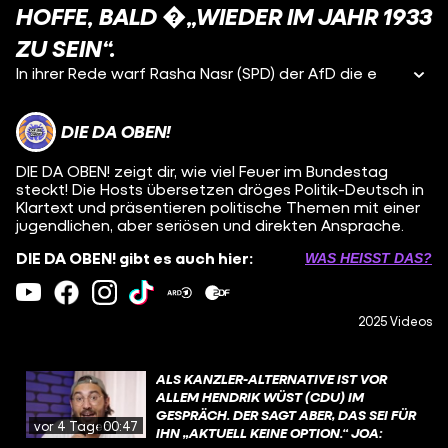
HOFFE, BALD �„WIEDER IM JAHR 1933
ZU SEIN“.
In ihrer Rede warf Rasha Nasr (SPD) der AfD die e
DIE DA OBEN!
DIE DA OBEN! zeigt dir, wie viel Feuer im Bundestag
steckt! Die Hosts übersetzen dröges Politik-Deutsch in
Klartext und präsentieren politische Themen mit einer
jugendlichen, aber seriösen und direkten Ansprache.
DIE DA OBEN! gibt es auch hier:
WAS HEISST DAS?
2025 Videos
ALS KANZLER-ALTERNATIVE IST VOR
ALLEM HENDRIK WÜST (CDU) IM
GESPRÄCH. DER SAGT ABER, DAS SEI FÜR
vor 4 Tagen
00:47
IHN „AKTUELL KEINE OPTION.“ JOA: