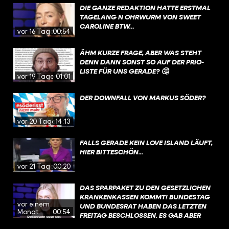
DIE GANZE REDAKTION HATTE ERSTMAL
TAGELANG N OHRWURM VON SWEET
CAROLINE BTW…
vor 16 Tagen
00:54
ÄHM KURZE FRAGE, ABER WAS STEHT
DENN DANN SONST SO AUF DER PRIO-
LISTE FÜR UNS GERADE? 🤔
vor 19 Tagen
01:01
DER DOWNFALL VON MARKUS SÖDER?
vor 20 Tagen
14:13
FALLS GERADE KEIN LOVE ISLAND LÄUFT,
HIER BITTESCHÖN...
vor 21 Tagen
00:20
DAS SPARPAKET ZU DEN GESETZLICHEN
KRANKENKASSEN KOMMT! BUNDESTAG
vor einem
UND BUNDESRAT HABEN DAS LETZTEN
Monat
00:54
FREITAG BESCHLOSSEN. ES GAB ABER
VIEL GEGENWIND, VOR ALLEM DIE