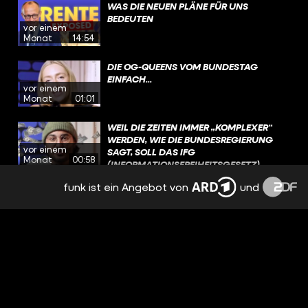
ÄNDERUNGEN BEI DER PSYCHOTHERAPIE
WAS DIE NEUEN PLÄNE FÜR UNS
WURDEN SCHARF KRITISIERT. DIE
BEDEUTEN
vor einem
REGIERUNG MÖCHTE NACH DER
Monat
14:54
SOMMERPAUSE JETZT ÜBER
SONDERREGELUNGEN SPRECHEN, DIE
DIE OG-QUEENS VOM BUNDESTAG
DAS GESETZ EIN BISSCHEN LOCKERN
EINFACH...
SOLLEN – IM FOKUS STEHEN DA AUCH
vor einem
KINDER UND JUGENDLICHE.
Monat
01:01
WEIL DIE ZEITEN IMMER „KOMPLEXER“
WERDEN, WIE DIE BUNDESREGIERUNG
vor einem
SAGT, SOLL DAS IFG
Monat
00:58
(INFORMATIONSFREIHEITSGESETZ)
GEÄNDERT WERDEN. INSBESONDERE DIE
funk ist ein Angebot von
und
BEREICHE „KRITISCHE INFRASTRUKTUR,
PLOT TWIST: BEI DEM DREH HABEN WIR
SPIONAGEABWEHR,
SPD-KONDOME BEKOMMEN!
vor einem
TERRORISMUSBEKÄMPFUNG (UND)
Monat
00:40
WISSENSCHAFTLICHEN FORSCHUNG“
SOLL SO MEHR GESCHÜTZT WERDEN.
BALD LEGALES KOKS?
vor einem
Monat
12:45