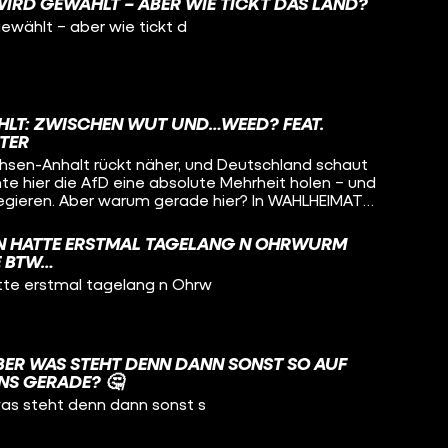
WIRD GEWÄHLT – ABER WIE TICKT DAS LAND?
ewählt – aber wie tickt d
LT: ZWISCHEN WUT UND…WEED? FEAT.
TER
hsen-Anhalt rückt näher, und Deutschland schaut
te hier die AfD eine absolute Mehrheit holen – und
en. Aber warum gerade hier? In WAHLHEIMAT
n hat sich auf einen politischen Roadtrip, um
Prinz (Der dunkle Parabelritter) Sachsen-Anhalt
ON HATTE ERSTMAL TAGELANG N OHRWURM
E BTW…
k Leuna, erlebt im Harz sowohl verfallene Dörfer
tte erstmal tagelang n Ohrw
tschaften und ist vor Ort, als ein Skandal um ein
chland beschäftigt.
BER WAS STEHT DENN DANN SONST SO AUF
UNS GERADE? 🤔
as steht denn dann sonst s