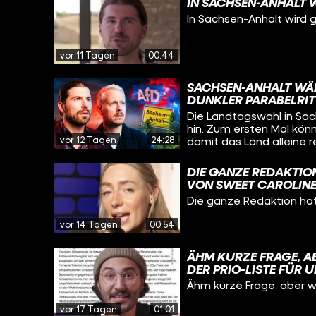
IN SACHSEN-ANHALT 
In Sachsen-Anhalt wird g
vor 11 Tagen
00:44
SACHSEN-ANHALT WÄH
DUNKLER PARABELRIT
Die Landtagswahl in Sac
hin. Zum ersten Mal könn
vor 12 Tagen
24:28
damit das Land alleine regier
begibt sich Jan Schipman
zusammen mit Alexander 
DIE GANZE REDAKTI
kennenzulernen. Dabei entdeckt er blühende Cannabis-Landschaften im
VON SWEET CAROLIN
traditionellen Chemiepar
Die ganze Redaktion ha
als auch wunderschöne Or
Schwimmbad ganz Deuts
vor 14 Tagen
00:54
ÄHM KURZE FRAGE, A
DER PRIO-LISTE FÜR 
Ähm kurze Frage, aber w
vor 17 Tagen
01:01