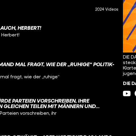
2024 Videos
 AUCH, HERBERT!
 Herbert!
DIE D
steck
AND MAL FRAGT, WIE DER „RUHIGE“ POLITIK-
Klart
jugen
al fragt, wie der „ruhige“
DIE D
RDE PARTEIEN VORSCHREIBEN, IHRE
N GLEICHEN TEILEN MIT MÄNNERN UND
 DIESE VORGABE IST UMSTRITTEN, WEIL SIE
arteien vorschreiben, ihr
R STAATSRECHTLER DIE PARTEIEN IN IHREM
 GARANTIERTEN RECHT EINSCHRÄNKE,
DIDATINNEN FREI AUFZUSTELLEN.