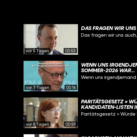
DAS FRAGEN WIR UNS
Das fragen wir uns auch,
vor 5 Tagen
00:53
WENN UNS IRGENDJEM
SOMMER-2026 WAR...
Wenn uns irgendjemand m
vor 7 Tagen
00:16
PARITÄTSGESETZ = WÜ
KANDIDATEN-LISTEN I
FRAUEN ZU BESETZEN.
Paritätsgesetz = Würde P
NACH ANSICHT EINIGE
VON DER VERFASSUNG
vor 8 Tagen
00:59
KANDIDATEN UND KAN