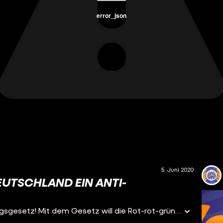
error_json
5. Juni 2020
EUTSCHLAND EIN ANTI-
Berlin hat das bundesweit erste Anti-Diskriminierungsgesetz! Mit dem Gesetz will die Rot-rot-grüne Koalition staatliche Diskriminierung verhindern. Wer in Berlin beispielsweise wegen seiner Hautfarbe durch Behörden diskriminiert wird, muss die Diskriminierung in Zukunft nicht mehr selbst beweisen. Das neue Gesetz dreht die Beweisführung nämlich um. Das heißt: Wenn Betroffene ihre Diskriminierung vor Gericht glaubhaft machen können, muss die Behörde beweisen, dass sie nicht diskriminiert hat. Von Opposition und Polizei gibt’s dafür eine Menge Kritik. Polizist*innen fühlen sich unter Generalverdacht gestellt. Und die CDU sieht ein Bürokratie-Monster auf Berlin zukommen.