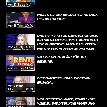
vor 17 Tagen
14:13
FALLS GERADE KEIN LOVE ISLAND LÄUFT,
HIER BITTESCHÖN...
vor 18 Tagen
00:20
DAS SPARPAKET ZU DEN GESETZLICHEN
KRANKENKASSEN KOMMT! BUNDESTAG
UND BUNDESRAT HABEN DAS LETZTEN
vor 23 Tagen
00:54
FREITAG BESCHLOSSEN. ES GAB ABER
VIEL GEGENWIND, VOR ALLEM DIE
ÄNDERUNGEN BEI DER PSYCHOTHERAPIE
WAS DIE NEUEN PLÄNE FÜR UNS
WURDEN SCHARF KRITISIERT. DIE
BEDEUTEN
REGIERUNG MÖCHTE NACH DER
vor 23 Tagen
14:54
SOMMERPAUSE JETZT ÜBER
SONDERREGELUNGEN SPRECHEN, DIE
DIE OG-QUEENS VOM BUNDESTAG
DAS GESETZ EIN BISSCHEN LOCKERN
EINFACH...
SOLLEN – IM FOKUS STEHEN DA AUCH
vor einem
KINDER UND JUGENDLICHE.
Monat
01:01
WEIL DIE ZEITEN IMMER „KOMPLEXER“
WERDEN, WIE DIE BUNDESREGIERUNG
vor einem