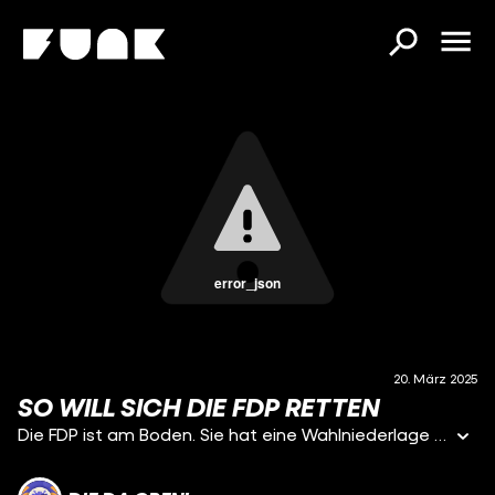
error_json
20. März 2025
SO WILL SICH DIE FDP RETTEN
Die FDP ist am Boden. Sie hat eine Wahlniederlage nach der anderen kassiert, wird fürs Ende der Ampel verantwortlich gemacht und nach der Bundestagswahl ist sie jetzt auch noch aus dem Parlament geflogen. Mit dem Ende seiner Fraktion kommt auch das Ende des liberalen "Politiksternchens" Christian Lindner. Der zieht sich aus der Politik zurück und hinterlässt die Freien Demokraten mit einer Frage: Wie geht es jetzt weiter? Die FDP braucht neue Themen, neue Gesichter und ‘ne neue Strategie! Wie das Comeback klappen soll? Darum geht’s in diesem Video.