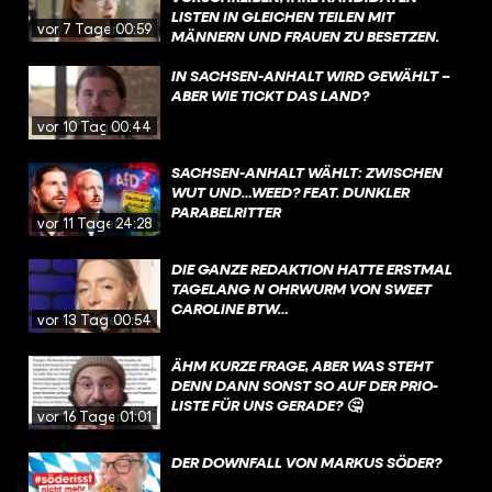
LISTEN IN GLEICHEN TEILEN MIT
vor 7 Tagen
00:59
MÄNNERN UND FRAUEN ZU BESETZEN.
DIESE VORGABE IST UMSTRITTEN, WEIL
SIE NACH ANSICHT EINIGER
IN SACHSEN-ANHALT WIRD GEWÄHLT –
STAATSRECHTLER DIE PARTEIEN IN IHREM
ABER WIE TICKT DAS LAND?
VON DER VERFASSUNG GARANTIERTEN
vor 10 Tagen
00:44
RECHT EINSCHRÄNKE, KANDIDATEN UND
KANDIDATINNEN FREI AUFZUSTELLEN.
SACHSEN-ANHALT WÄHLT: ZWISCHEN
WUT UND…WEED? FEAT. DUNKLER
PARABELRITTER
vor 11 Tagen
24:28
DIE GANZE REDAKTION HATTE ERSTMAL
TAGELANG N OHRWURM VON SWEET
CAROLINE BTW…
vor 13 Tagen
00:54
ÄHM KURZE FRAGE, ABER WAS STEHT
DENN DANN SONST SO AUF DER PRIO-
LISTE FÜR UNS GERADE? 🤔
vor 16 Tagen
01:01
DER DOWNFALL VON MARKUS SÖDER?