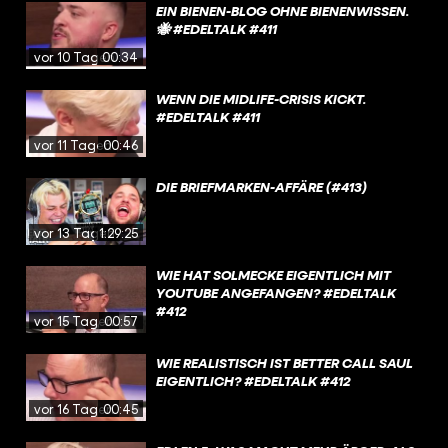
EIN BIENEN-BLOG OHNE BIENENWISSEN.
🐝 #EDELTALK #411
vor 10 Tagen
00:34
WENN DIE MIDLIFE-CRISIS KICKT.
#EDELTALK #411
vor 11 Tagen
00:46
DIE BRIEFMARKEN-AFFÄRE (#413)
vor 13 Tagen
1:29:25
WIE HAT SOLMECKE EIGENTLICH MIT
YOUTUBE ANGEFANGEN? #EDELTALK
#412
vor 15 Tagen
00:57
WIE REALISTISCH IST BETTER CALL SAUL
EIGENTLICH? #EDELTALK #412
vor 16 Tagen
00:45