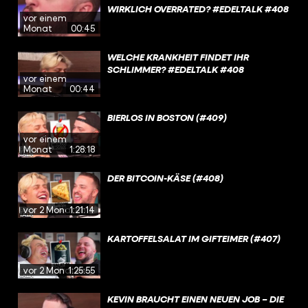
WIRKLICH OVERRATED? #EDELTALK #408
vor einem
Monat
00:45
WELCHE KRANKHEIT FINDET IHR
SCHLIMMER? #EDELTALK #408
vor einem
Monat
00:44
BIERLOS IN BOSTON (#409)
vor einem
Monat
1:28:18
DER BITCOIN-KÄSE (#408)
vor 2 Monaten
1:21:14
KARTOFFELSALAT IM GIFTEIMER (#407)
vor 2 Monaten
1:25:55
KEVIN BRAUCHT EINEN NEUEN JOB – DIE