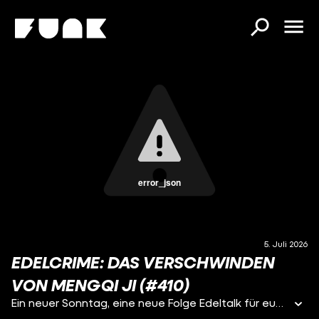
error_json
5. Juli 2026
EDELCRIME: DAS VERSCHWINDEN
VON MENGQI JI (#410)
Ein neuer Sonntag, eine neue Folge Edeltalk für euch auf die Ohren! WIR HABEN EUCH GEHÖRT! Hier kommt die vierte Ausgabe von Edelcrime. Packt die Notizblöcke aus, holt eure Lupen hervor, jetzt wird gecrimed. Viel Spaß beim Zuhören!