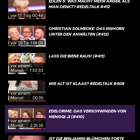
EDLEN 5: WAS MACHT MEHR ÄRGER, ALS
MAN DENKT? #EDELTALK #412
vor 17 Tagen
00:46
CHRISTIAN SOLMECKE: DAS EINHORN
UNTER DEN ANWÄLTEN (#412)
vor 20 Tagen
1:58:03
LASS DIE BIENE RAUS! (#411)
vor einem
Monat
1:33:33
WIE ALT IST KLAAS? #EDELTALK #408
vor einem
Monat
00:35
EDELCRIME: DAS VERSCHWINDEN VON
MENGQI JI (#410)
vor einem
Monat
2:25:35
IST DIE BENJAMIN-BLÜMCHEN-TORTE