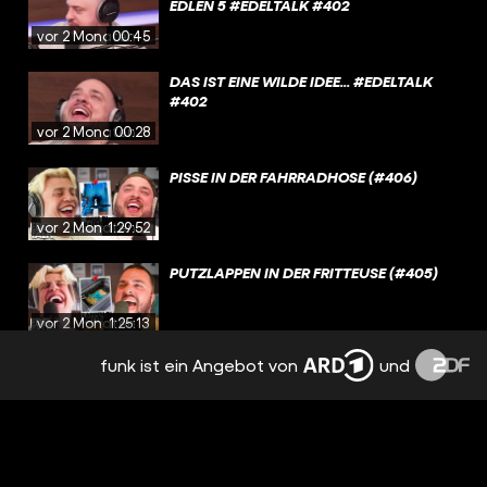
EDLEN 5 #EDELTALK #402
vor 2 Monaten
00:45
DAS IST EINE WILDE IDEE... #EDELTALK
#402
vor 2 Monaten
00:28
PISSE IN DER FAHRRADHOSE (#406)
vor 2 Monaten
1:29:52
PUTZLAPPEN IN DER FRITTEUSE (#405)
vor 2 Monaten
1:25:13
funk ist ein Angebot von
und
WAGYU IN DER HOSENTASCHE (#404)
vor 2 Monaten
1:17:28
OB SIE WIRKLICH NUR NETT
VONEINANDER REDEN? #EDELTALK #401