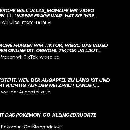
ERCHE WILL ULLAS_MOMLIFE IHR VIDEO
N. 🤷‍♂ UNSERE FRAGE WAR: HAT SIE IHRE
 BEVOR SIE SIE VERBREITET HAT? SIE SAGT
will Ullas_momlife ihr Vi
NS EIN PAAR QUELLEN ZUM THEMA
EI SIE ZWAR KORREKT DARAUF HINWEIST,
ON EINGESETZT WURDE UND BLINDGÄNGER BIS
HE GEFAHR FÜR DIE ZIVILBEVÖLKERUNG“ SIND.
CHE FRAGEN WIR TIKTOK, WIESO DAS VIDEO
TARNUNG SCHICKT SIE UNS STATT EINEM
EN ONLINE IST. OBWOHL TIKTOK JA LAUT
ARAB“ ARTIKEL, DEN WIR AUCH IM VIDEO
HARF GEGEN FEHLINFORMATIONEN VORGEHT,
ragen wir TikTok, wieso da
R STEHT, DASS DER VORWURF NICHT ZU
ESELLSCHAFTLICHEN SCHADEN" ANRICHTEN
AUF UNSERE NACHFRAGE ZUM SPIELZEUG-TAKE
NDEN SPÄTER HAT TIKTOK DAS VIDEO DANN
T MEHR. #ISRAEL #LIBANON #FAKECHECK
CHULE #ARABISCH #ISLAM #FAKECHEECK
STEHT, WEIL DER AUGAPFEL ZU LANG IST UND
HT RICHTIG AUF DER NETZHAUT LANDET.
 DER AUGAPFEL VON DEN MUSKELN UMS AUGE
 weil der Augapfel zu la
 GEZOGEN WIRD UND DESWEGEN BEI
R RUND WERDEN KANN, ABER - DARAN
ZWEIFEL MEHR -, WENN DER AUGAPFEL EINMAL
IST, IST DAS PERMANENT UND NICHT
CHT DAS POKEMON-GO-KLEINGEDRUCKTE
as Pokemon-Go-Kleingedruckt