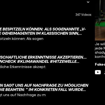
367 Videos
E BESPITZELN KÖNNEN: ALS SOGENANNTE „V-
NE GEHEIMAGENTEN IM KLASSISCHEN SINN,
NEN, DIE INFOS AN DEN
pitzeln können: Als sogen
 ODER DEN BND GEBEN. DAFÜR BEKOMMEN
Je wi
WERDEN DAFÜR LEUTE VON INNERHALB EINER
jede 
NGEWORBEN. #FAKECHECK #SPION #POLIZEI
shady
Z #MUTTIZETTEL
konfr
CHAFTLICHE ERKENNTNISSE AKZEPTIEREN.... #
CHECK #KLIMAWANDEL #HITZEWELLE #
Fakec
tliche Erkenntnisse akzept
GEN SAGT UNS AUF NACHFRAGE ZU MÖGLICHEN
IE BEAMTEN: " IM KONKRETEN FALL WURDE
SEITENS DER AGIERENDEN BEAMTE
agt uns auf Nachfrage zu m
IZEIGEWALT #POLIZEI #ERFURT
ECHECK