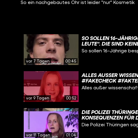
So ein nachgebautes Ohr ist leider "nur" Kosmetik
SO SOLLEN 16-JÄHRIG
LEUTE“. DIE SIND KEI
SONDERN PRIVATPERSO
So sollen 16-Jährige bes
VERFASSUNGSSCHUTZ
SIE GELD. MEISTENS 
vor 7 Tagen
00:45
BESTIMMTEN SZENE A
#VERFASSUNGSSCHUT
ALLES AUSSER WISSENS
FAKECHECK #FAKTEN
SOMMER #BILD
Alles außer wissenschaf
vor 9 Tagen
00:52
DIE POLIZEI THÜRIN
KONSEQUENZEN FÜR D
KEIN FEHLVERHALTEN 
Die Polizei Thüringen s
FESTGESTELLT." #POL
#WIDERSETZEN #FAK
vor 11 Tagen
01:04