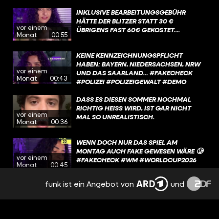
AUSZUSCHLIESSEN, DASS KENNZEICHEN F
ÜR VERBOTENE BOTSCHAFTEN BENUTZT W
INKLUSIVE BEARBEITUNGSGEBÜHR
ERDEN
HÄTTE DER BLITZER STATT 30 €
vor einem
ÜBRIGENS FAST 60€ GEKOSTET....
Monat
00:55
KEINE KENNZEICHNUNGSPFLICHT
HABEN: BAYERN, NIEDERSACHSEN, NRW
vor einem
UND DAS SAARLAND… #FAKECHECK
Monat
00:43
#POLIZEI #POLIZEIGEWALT #DEMO
#BERLIN
DASS ES DIESEN SOMMER NOCHMAL
RICHTIG HEISS WIRD, IST GAR NICHT M
vor einem
AL SO UNREALISTISCH.
Monat
00:36
WENN DOCH NUR DAS SPIEL AM
MONTAG AUCH FAKE GEWESEN WÄRE 🥲
vor einem
#FAKECHECK #WM #WORLDCUP2026
Monat
00:45
funk ist ein Angebot von
und
BTW: DIE FIRMA HAT LEIDER NIE AUF
UNSERE MAIL GEANTWORTET 🥀
vor einem
Monat
00:40