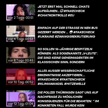
JETZT ERST MAL SCHNELL CHATS
AUFRÄUMEN...🥴 #FAKECHECK
#CHATKONTROLLE #EU
vor 2 Tagen
00:51
EINFACH AUF DER STRASSE IN NEN BUS G
EZERRT WERDEN ... 😳 #FAKECHECK #
UKRAINE #ZWANGSREKRUTIERUNG
vor 4 Tagen
00:53
SO SOLLEN 16-JÄHRIGE BESPITZELN
KÖNNEN: ALS SOGENANNTE „V-LEUTE“.
DIE SIND KEINE GEHEIMAGENTEN IM
vor 8 Tagen
00:45
KLASSISCHEN SINN, SONDERN
PRIVATPERSONEN, DIE INFOS AN DEN
VERFASSUNGSSCHUTZ ODER DEN BND
ALLES AUSSER WISSENSCHAFTLICHE E
GEBEN. DAFÜR BEKOMMEN SIE GELD.
RKENNTNISSE AKZEPTIEREN.... #
MEISTENS WERDEN DAFÜR LEUTE VON
FAKECHECK #FAKTENCHECK #
vor 10 Tagen
00:52
INNERHALB EINER BESTIMMTEN SZENE
KLIMAWANDEL #HITZEWELLE #
ANGEWORBEN. #FAKECHECK #SPION
SOMMER #BILD
#POLIZEI #VERFASSUNGSSCHUTZ
DIE POLIZEI THÜRINGEN SAGT UNS AUF
#MUTTIZETTEL
NACHFRAGE ZU MÖGLICHEN
KONSEQUENZEN FÜR DIE BEAMTEN: " IM
vor 12 Tagen
01:04
KONKRETEN FALL WURDE KEIN