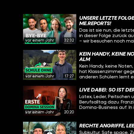
UNSERE LETZTE FOLG
ME.REPORTS!
Das ist sie nun, die let
in dieser Folge zurück a
vor einem Jahr
32:32
– wir besuchen noch ma
haben und sprechen übe
über die Gründe, weshal
KEIN HANDY, KEINE N
ALM
Kein Handy, keine Noten,
hat Klassenzimmer geg
vor einem Jahr
17:27
anderen Schülern lernt e
ohne Leistungsdruck, s
Freizeit mit, das bedeu
LIVE DABEI: SO IST D
und Jam-Session am Lage
Latex, Leder, Peitschen 
besucht und wollte wiss
Berufsalltag dazu. Franz
die Alm zu kommen? Wie
Domina-Business auf. In
Yannis zu unserem Schu
vor einem Jahr
20:20
sich z.B. nur an den Füßen anfassen. Franzi zeigt 
mit allen Utensilien, die 
Subs vor seiner ersten Se
RECHTE ANGRIFFE, LE
Session dabei sein! Welc
Subkultur, Safe space,
Verhältnis hat sie zu ihr