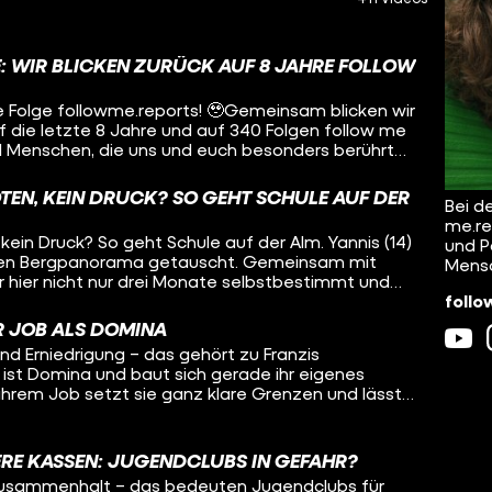
E: WIR BLICKEN ZURÜCK AUF 8 JAHRE FOLLOW
zte Folge followme.reports! 🥹​Gemeinsam blicken wir
uf die letzte 8 Jahre und auf 340 Folgen follow me
l Menschen, die uns und euch besonders berührt
r die krassesten Momente und Erfahrungen. Und
b es jetzt zu Ende geht.
OTEN, KEIN DRUCK? SO GEHT SCHULE AUF DER
Bei d
me.re
 kein Druck? So geht Schule auf der Alm. Yannis (14)
und P
en Bergpanorama getauscht. Gemeinsam mit
Mens
r hier nicht nur drei Monate selbstbestimmt und
follo
ondern gestaltet auch das Zusammenleben und die
tet z.B. gemeinsam Kochen, Mountainbike-Touren
ER JOB ALS DOMINA
rfeuer. Unser Host Robin hat ihn auf der Alm
und Erniedrigung – das gehört zu Franzis
en: Wieso hat sich Yannis dazu entschieden, auf
i ist Domina und baut sich gerade ihr eigenes
 läuft das Zusammenleben hier? Und: Wie steht
 ihrem Job setzt sie ganz klare Grenzen und lässt
lsystem?
uns ihren “Domina-Koffer”
sie für ihren Job braucht, wir treffen einen ihrer
ssion mit Franzi – und wir dürfen sogar live bei der
ERE KASSEN: JUGENDCLUBS IN GEFAHR?
he Regeln gibt es bei Franzis Arbeit? Was für ein
 Zusammenhalt – das bedeuten Jugendclubs für
en Kunden? Mit welchen Vorurteilen wird sie