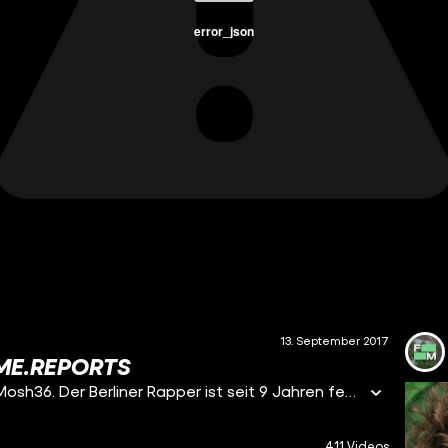
error_json
13. September 2017
ME.REPORTS
Anton trifft in Folge 1 auf den Kreuzberger Rapper Mosh36. Der Berliner Rapper ist seit 9 Jahren fest verankert in der Kreuzberger Hip Hop Szene und hat eine bewegte Vergangenheit, geprägt von illegalen Grafitti, Drogen und Gerichtsverfahren. „Follow me“ begleitet Mosh durch seinen Kiez und an die Orte seiner Jugend, wo alles angefangen hat. Dabei erfährt Anton, was der Auslöser dafür war, in die Rapszene einzusteigen und was ausgerechnet Herbert Grönemeyer damit zu tun. Mosh verrät, dass er Shirin David kennt und nicht viel von YouTube-Rappern hält. Außerdem sprechen die beiden darüber, wie es sich anfühlt, wenn man nicht mit dem goldenen Löffel im Mund geboren wurde und wie Mosh es durch den Rap geschafft hat, sich selbst zu finden.
411 Videos