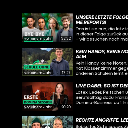
UNSERE LETZTE FOLG
ME.REPORTS!
Das ist sie nun, die let
in dieser Folge zurück a
vor einem Jahr
32:32
– wir besuchen noch ma
haben und sprechen übe
über die Gründe, weshal
KEIN HANDY, KEINE N
ALM
Kein Handy, keine Noten,
hat Klassenzimmer geg
vor einem Jahr
17:27
anderen Schülern lernt e
ohne Leistungsdruck, s
Freizeit mit, das bedeu
LIVE DABEI: SO IST D
und Jam-Session am Lage
Latex, Leder, Peitschen 
besucht und wollte wiss
Berufsalltag dazu. Franz
die Alm zu kommen? Wie
Domina-Business auf. In
Yannis zu unserem Schu
vor einem Jahr
20:20
sich z.B. nur an den Füßen anfassen. Franzi zeigt 
mit allen Utensilien, die 
Subs vor seiner ersten Se
RECHTE ANGRIFFE, LE
Session dabei sein! Welc
Subkultur, Safe space,
Verhältnis hat sie zu ihr