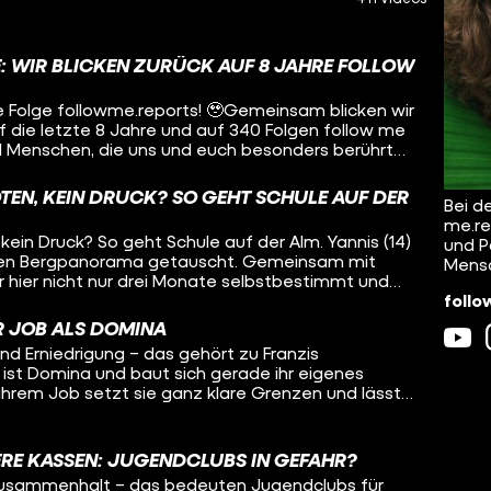
E: WIR BLICKEN ZURÜCK AUF 8 JAHRE FOLLOW
zte Folge followme.reports! 🥹​Gemeinsam blicken wir
uf die letzte 8 Jahre und auf 340 Folgen follow me
l Menschen, die uns und euch besonders berührt
r die krassesten Momente und Erfahrungen. Und
b es jetzt zu Ende geht.
OTEN, KEIN DRUCK? SO GEHT SCHULE AUF DER
Bei d
me.re
 kein Druck? So geht Schule auf der Alm. Yannis (14)
und P
en Bergpanorama getauscht. Gemeinsam mit
Mens
r hier nicht nur drei Monate selbstbestimmt und
follo
ondern gestaltet auch das Zusammenleben und die
tet z.B. gemeinsam Kochen, Mountainbike-Touren
ER JOB ALS DOMINA
rfeuer. Unser Host Robin hat ihn auf der Alm
und Erniedrigung – das gehört zu Franzis
en: Wieso hat sich Yannis dazu entschieden, auf
i ist Domina und baut sich gerade ihr eigenes
 läuft das Zusammenleben hier? Und: Wie steht
 ihrem Job setzt sie ganz klare Grenzen und lässt
lsystem?
uns ihren “Domina-Koffer”
sie für ihren Job braucht, wir treffen einen ihrer
ssion mit Franzi – und wir dürfen sogar live bei der
ERE KASSEN: JUGENDCLUBS IN GEFAHR?
he Regeln gibt es bei Franzis Arbeit? Was für ein
 Zusammenhalt – das bedeuten Jugendclubs für
en Kunden? Mit welchen Vorurteilen wird sie