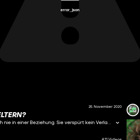
error_json
25. November 2020
ELTERN?
Frauke, 24, hat keine Lust auf Sex. Sie war auch noch nie in einer Beziehung. Sie verspürt kein Verlangen, mit anderen Menschen körperlich intim zu werden. Sie ist asexuell. Die meisten ihrer Freund*innen wissen das. Jetzt will sie es endlich auch ihren Eltern erzählen.
411 Videos