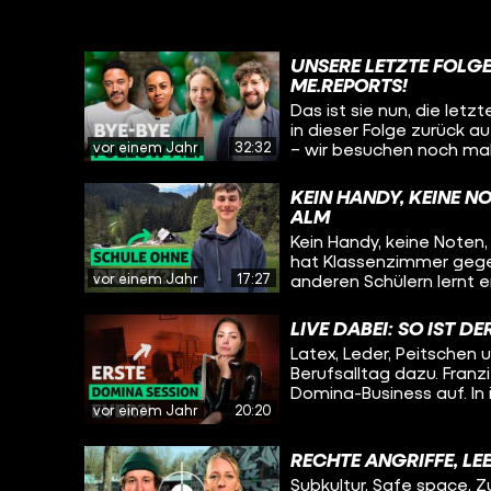
UNSERE LETZTE FOLG
ME.REPORTS!
Das ist sie nun, die let
in dieser Folge zurück a
vor einem Jahr
32:32
– wir besuchen noch ma
haben und sprechen übe
über die Gründe, weshal
KEIN HANDY, KEINE N
ALM
Kein Handy, keine Noten,
hat Klassenzimmer geg
vor einem Jahr
17:27
anderen Schülern lernt e
ohne Leistungsdruck, s
Freizeit mit, das bedeu
LIVE DABEI: SO IST D
und Jam-Session am Lage
Latex, Leder, Peitschen 
besucht und wollte wiss
Berufsalltag dazu. Franz
die Alm zu kommen? Wie
Domina-Business auf. In
Yannis zu unserem Schu
vor einem Jahr
20:20
sich z.B. nur an den Füßen anfassen. Franzi zeigt 
mit allen Utensilien, die 
Subs vor seiner ersten Se
RECHTE ANGRIFFE, LE
Session dabei sein! Welc
Subkultur, Safe space,
Verhältnis hat sie zu ihr