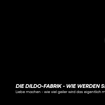
DIE DILDO-FABRIK - WIE WERDEN