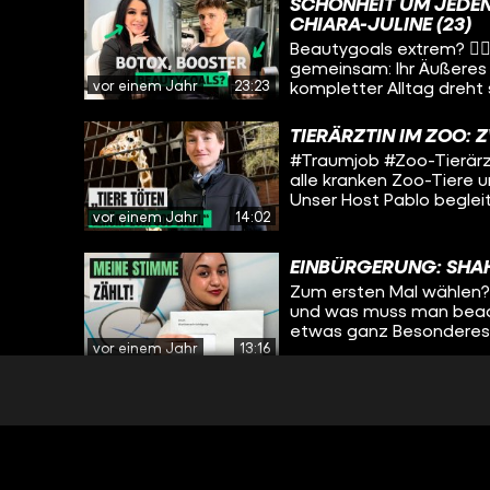
SCHÖNHEIT UM JEDEN 
ihrer psychischen Erkran
CHIARA-JULINE (23)
Paragraph § 63 StGB le
Beautygoals extrem? 🏋️‍♂
Erkrankungen für Straft
gemeinsam: Ihr Äußeres b
geschlossene Psychiatri
vor einem Jahr
23:23
kompletter Alltag dreht
sie keine Gefahr mehr fü
hochdosierte Supplement
Bundesministerium der Justiz). Unser Host Pablo begleitet 
trainiert, bis sein Körpe
Schicht, isst mit Insasse
TIERÄRZTIN IM ZOO: 
aus dem #Gym, aber auch
am Ende sogar ein länge
#Traumjob #Zoo-Tierärzti
einem anderen Ideal hint
führen, der wegen zweif
alle kranken Zoo-Tiere u
und Eingriffe hinter sich,
ist der Klinikalltag für i
Unser Host Pablo begleit
sein. Aminata begleitet 
Zukunft vor?
vor einem Jahr
14:02
der Impfung und Klauenp
ist. Mit Chiara-Juline ge
Fußbehandlung vom Blauz
unterspritzen. Wie weit 
anpacken. Wie empfindet
gehen? Woher kommt der
EINBÜRGERUNG: SHAH
besonders Spaß? Sind Z
optimieren? Wie reagier
Zum ersten Mal wählen? 
Tierquälerei? Was sind 
erreicht?
und was muss man beacht
damit um, beruflich auc
etwas ganz Besonderes. S
vor einem Jahr
13:16
des Bürgerkriegs in Syri
schon immer sehr politis
teilgenommen. Jetzt dür
KINKY PARTY: TECHN
ersten Mal nach ihrer E
MENSCHEN?
ihnen Demokratie und di
Content note: In diesem
Wie trifft Shahd ihre Wa
thematisiert. Techno, nackte Haut und Sex vor anderen Menschen? Kinky
anstehenden Bundesta
vor 2 Jahren
19:58
Partys sind für Lawrence 