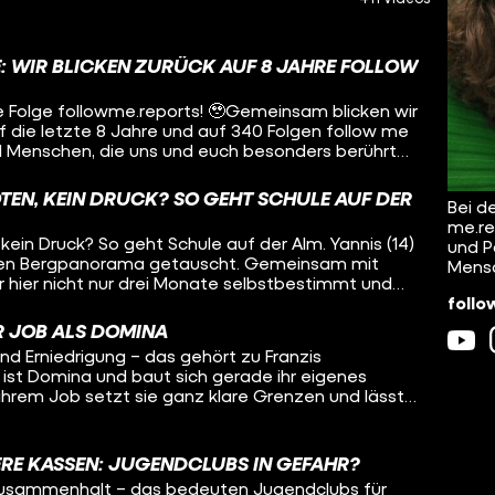
E: WIR BLICKEN ZURÜCK AUF 8 JAHRE FOLLOW
zte Folge followme.reports! 🥹​Gemeinsam blicken wir
uf die letzte 8 Jahre und auf 340 Folgen follow me
l Menschen, die uns und euch besonders berührt
r die krassesten Momente und Erfahrungen. Und
b es jetzt zu Ende geht.
OTEN, KEIN DRUCK? SO GEHT SCHULE AUF DER
Bei d
me.re
 kein Druck? So geht Schule auf der Alm. Yannis (14)
und P
en Bergpanorama getauscht. Gemeinsam mit
Mens
r hier nicht nur drei Monate selbstbestimmt und
follo
ondern gestaltet auch das Zusammenleben und die
tet z.B. gemeinsam Kochen, Mountainbike-Touren
ER JOB ALS DOMINA
rfeuer. Unser Host Robin hat ihn auf der Alm
und Erniedrigung – das gehört zu Franzis
en: Wieso hat sich Yannis dazu entschieden, auf
i ist Domina und baut sich gerade ihr eigenes
 läuft das Zusammenleben hier? Und: Wie steht
 ihrem Job setzt sie ganz klare Grenzen und lässt
lsystem?
uns ihren “Domina-Koffer”
sie für ihren Job braucht, wir treffen einen ihrer
ssion mit Franzi – und wir dürfen sogar live bei der
ERE KASSEN: JUGENDCLUBS IN GEFAHR?
he Regeln gibt es bei Franzis Arbeit? Was für ein
 Zusammenhalt – das bedeuten Jugendclubs für
en Kunden? Mit welchen Vorurteilen wird sie