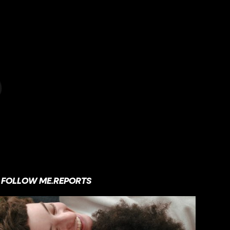
FOLLOW ME.REPORTS