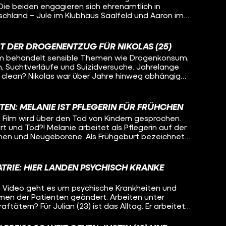
. Die beiden engagieren sich ehrenamtlich in
die berechtigt?
chland – Jule im Klubhaus Saalfeld und Aaron im
 Pablo besucht die beiden, lässt sich die
ule unterstützt er bei der Küfa (Küche für alle),
r Bar während eines Metalkonzerts. Er möchte
ST DER DROGENENTZUG FÜR NIKOLAS (25)
chen) Herausforderungen sehen die beiden in ihrem
ilm behandelt sensible Themen wie Drogenkonsum,
nen am meisten Spaß? Haben sie Angst,
chtverläufe und Suizidversuche. Jahrelange
lt zu werden? Und: Wieso finden sie die Arbeit in
 clean? Nikolas war über Jahre hinweg abhängig
ers wichtig? Hinweis: Einstufung der
ter sich. Nun ist er clean. Unsere Host
hutz am 2.
m Café des Drogentherapiezentrums, begleitet ihn
ert rechtsextremistisch” eingestuft – diese
 in seiner Wohnung im sogenannten Adaptionshaus
r noch von Gerichten überprüft werden. Bis zum
TEN: MELANIE IST PFLEGERIN FÜR FRÜHCHEN
 Menschen in Rehabilitation. Sophia möchte
sogenannte “Stillhaltezusage”, laut der der
 Film wird über den Tod von Kindern gesprochen.
ne Sucht das Leben? Wie schafft man es heraus?
fD nur noch als “Verdachtsfall” bezeichnen darf.
 und Tod?! Melanie arbeitet als Pflegerin auf der
llen um und wie schaut er inzwischen in seine
t nicht die bereits bestehenden Einstufungen der
hchen und Neugeborene. Als Frühgeburt bezeichnet
achsen und Thüringen – diese gelten weiterhin
 37. Schwangerschaftswoche zur Welt kommen – je
llen:
wird, desto niedriger sind die Überlebenschancen.
richten/politik/deutschland/afd-
et Melanie im Klinikalltag bei der Versorgung eines
TRIE: HIER LANDEN PSYCHISCH KRANKE
lhaltezusage-bundesverfassungsgericht-100.html
einer Mutter sprechen. Von Melanie will er
de/inland/innenpolitik/afd-verfassungsschutz-
das Leben der ganz Kleinen zu kämpfen – wie
m Video geht es um psychische Krankheiten und
klich? Was sind die größten Herausforderungen –
r Patienten geändert. Arbeiten unter
 Momente?
tätern? Für Julian (23) ist das Alltag. Er arbeitet
ischen Psychiatrie. Hier landen Menschen, die
er Körperverletzung begangen haben, aufgrund