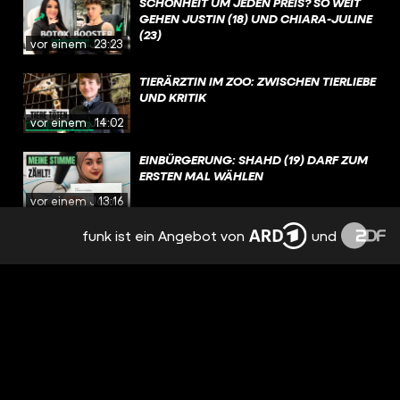
SCHÖNHEIT UM JEDEN PREIS? SO WEIT
GEHEN JUSTIN (18) UND CHIARA-JULINE
(23)
vor einem Jahr
23:23
TIERÄRZTIN IM ZOO: ZWISCHEN TIERLIEBE
UND KRITIK
vor einem Jahr
14:02
EINBÜRGERUNG: SHAHD (19) DARF ZUM
ERSTEN MAL WÄHLEN
vor einem Jahr
13:16
funk ist ein Angebot von
und
KINKY PARTY: TECHNO, NACKTE HAUT
UND SEX VOR ANDEREN MENSCHEN?
vor 2 Jahren
19:58
ZIRKUSLIFE: LEON (20) ÜBERNIMMT DEN
FAMILIEN-ZIRKUS
vor 2 Jahren
16:07
TÄNZERIN BEI BADMÓMZJAY: TRAUMJOB