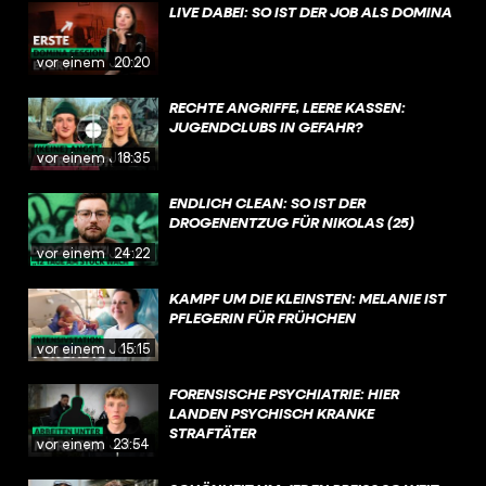
LIVE DABEI: SO IST DER JOB ALS DOMINA
vor einem Jahr
20:20
RECHTE ANGRIFFE, LEERE KASSEN:
JUGENDCLUBS IN GEFAHR?
vor einem Jahr
18:35
ENDLICH CLEAN: SO IST DER
DROGENENTZUG FÜR NIKOLAS (25)
vor einem Jahr
24:22
KAMPF UM DIE KLEINSTEN: MELANIE IST
PFLEGERIN FÜR FRÜHCHEN
vor einem Jahr
15:15
FORENSISCHE PSYCHIATRIE: HIER
LANDEN PSYCHISCH KRANKE
STRAFTÄTER
vor einem Jahr
23:54