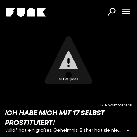
error_json
17. November 2020
ICH HABE MICH MIT 17 SELBST
PROSTITUIERT!
Julia* hat ein großes Geheimnis. Bisher hat sie niemandem davon erzählt. Sie führte ein Doppelleben. Mit 17 fing sie an, sich zu prostituieren. Unbemerkt von ihren Eltern und Freund*innen. Als Sugar Babe traf sie sich über ein Online-Portal mit älteren Männern, meistens in Hotelzimmern, für Geld. Immer ging’s dabei um Sex. Heute bereut sie das. Es fällt ihr schwer, über diese Zeit zu reden. Warum hat sie sich auf dieser Plattform angemeldet und prostituiert? Um Geld ging es ihr dabei nicht, verrät sie Robin. Doch worum dann? *Name geändert