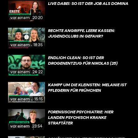
LIVE DABEI: SO IST DER JOB ALS DOMINA
vor einem Jahr
20:20
RECHTE ANGRIFFE, LEERE KASSEN:
JUGENDCLUBS IN GEFAHR?
vor einem Jahr
18:35
ENDLICH CLEAN: SO IST DER
DROGENENTZUG FÜR NIKOLAS (25)
vor einem Jahr
24:22
KAMPF UM DIE KLEINSTEN: MELANIE IST
PFLEGERIN FÜR FRÜHCHEN
vor einem Jahr
15:15
FORENSISCHE PSYCHIATRIE: HIER
LANDEN PSYCHISCH KRANKE
STRAFTÄTER
vor einem Jahr
23:54