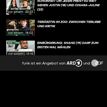
SCHÖNHEIT UM JEDEN PREIS? SO WEIT
GEHEN JUSTIN (18) UND CHIARA-JULINE
(23)
vor einem Jahr
23:23
TIERÄRZTIN IM ZOO: ZWISCHEN TIERLIEBE
UND KRITIK
vor einem Jahr
14:02
EINBÜRGERUNG: SHAHD (19) DARF ZUM
ERSTEN MAL WÄHLEN
vor einem Jahr
13:16
funk ist ein Angebot von
und
KINKY PARTY: TECHNO, NACKTE HAUT
UND SEX VOR ANDEREN MENSCHEN?
vor 2 Jahren
19:58
ZIRKUSLIFE: LEON (20) ÜBERNIMMT DEN
FAMILIEN-ZIRKUS
vor 2 Jahren
16:07
TÄNZERIN BEI BADMÓMZJAY: TRAUMJOB