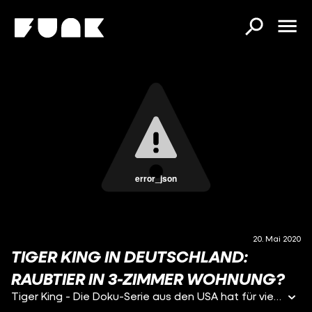
error_json
20. Mai 2020
TIGER KING IN DEUTSCHLAND:
RAUBTIER IN 3-ZIMMER WOHNUNG?
Tiger King - Die Doku-Serie aus den USA hat für viel Aufsehen gesorgt. Sie handelt von Joe Exotic, der einen Privatzoo mit unzähligen Großkatzen betrieben hat. Krass, wie leichtfertig mit den Tigern dort umgegangen wurde und wie gefährlich das für Menschen sein kann. Das findet auch Reporter Tommy Toalingling. Für “follow me.reports” will er herausfinden: Wie ist das in Deutschland? Kann man hier einfach so Tiger oder andere exotische Raubtiere halten? Und wenn ja, wie leicht geht das? Was passiert mit den Tieren, wenn eine solche Haltung schief geht? Um das herauszufinden, spricht er mit Astrid. Sie ist Tierpflegerin in einer Auffangstation für exotische Tiere. Und mit Tierschutzaktivistin Katharina.