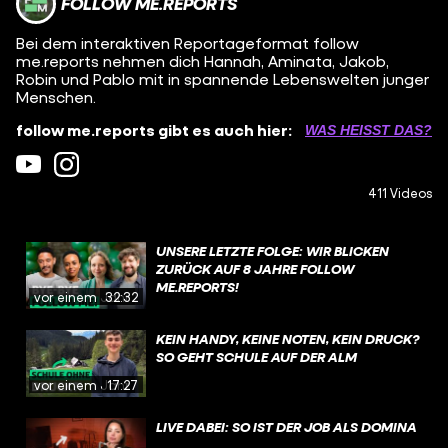
FOLLOW ME.REPORTS
Bei dem interaktiven Reportageformat follow
me.reports nehmen dich Hannah, Aminata, Jakob,
Robin und Pablo mit in spannende Lebenswelten junger
Menschen.
follow me.reports gibt es auch hier:
WAS HEISST DAS?
411 Videos
UNSERE LETZTE FOLGE: WIR BLICKEN
ZURÜCK AUF 8 JAHRE FOLLOW
ME.REPORTS!
vor einem Jahr
32:32
KEIN HANDY, KEINE NOTEN, KEIN DRUCK?
SO GEHT SCHULE AUF DER ALM
vor einem Jahr
17:27
LIVE DABEI: SO IST DER JOB ALS DOMINA