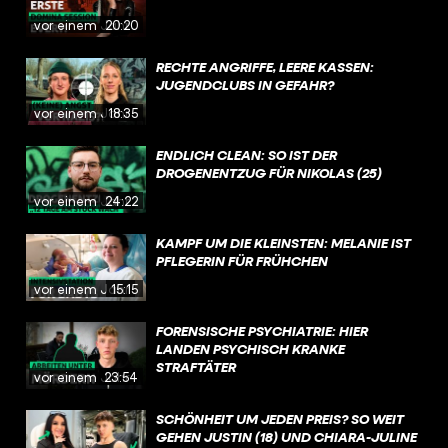
vor einem Jahr
20:20
RECHTE ANGRIFFE, LEERE KASSEN:
JUGENDCLUBS IN GEFAHR?
vor einem Jahr
18:35
ENDLICH CLEAN: SO IST DER
DROGENENTZUG FÜR NIKOLAS (25)
vor einem Jahr
24:22
KAMPF UM DIE KLEINSTEN: MELANIE IST
PFLEGERIN FÜR FRÜHCHEN
vor einem Jahr
15:15
FORENSISCHE PSYCHIATRIE: HIER
LANDEN PSYCHISCH KRANKE
STRAFTÄTER
vor einem Jahr
23:54
SCHÖNHEIT UM JEDEN PREIS? SO WEIT
GEHEN JUSTIN (18) UND CHIARA-JULINE