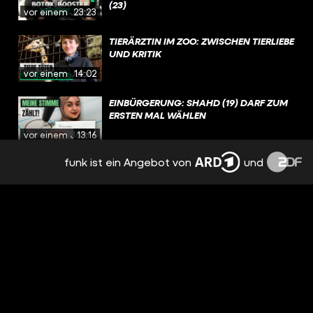
(23)
vor einem Jahr
23:23
TIERÄRZTIN IM ZOO: ZWISCHEN TIERLIEBE
UND KRITIK
vor einem Jahr
14:02
EINBÜRGERUNG: SHAHD (19) DARF ZUM
ERSTEN MAL WÄHLEN
vor einem Jahr
13:16
funk ist ein Angebot von
und
KINKY PARTY: TECHNO, NACKTE HAUT
UND SEX VOR ANDEREN MENSCHEN?
vor 2 Jahren
19:58
ZIRKUSLIFE: LEON (20) ÜBERNIMMT DEN
FAMILIEN-ZIRKUS
vor 2 Jahren
16:07
TÄNZERIN BEI BADMÓMZJAY: TRAUMJOB
ODER HARTE ARBEIT?