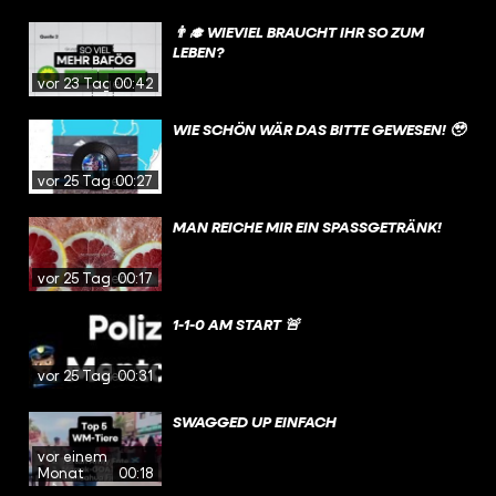
👨‍🎓 WIEVIEL BRAUCHT IHR SO ZUM
LEBEN?
vor 23 Tagen
00:42
WIE SCHÖN WÄR DAS BITTE GEWESEN! 🥹
vor 25 Tagen
00:27
MAN REICHE MIR EIN SPASSGETRÄNK!
vor 25 Tagen
00:17
1-1-0 AM START 🚨
vor 25 Tagen
00:31
SWAGGED UP EINFACH
vor einem
Monat
00:18