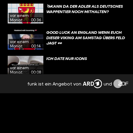
🦄KANN DA DER ADLER ALS DEUTSCHES
WAPPENTIER NOCH MITHALTEN?
vor einem
Monat
00:36
GOOD LUCK AN ENGLAND WENN EUCH
DIESER VIKING AM SAMSTAG ÜBERS FELD
vor einem
JAGT 👀
Monat
00:14
ICH DATE NUR ICONS
vor einem
Monat
00:08
funk ist ein Angebot von
und
ICH DATE NUR ICONS
vor einem
Monat
00:07
HAT @TOBIFAS WIRKLICH EIN MAMMUT
IM GARTEN?
vor einem
Monat
00:47