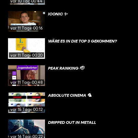
vor 10 Tagen
00:44
ICONIC ✨
vor 11 Tagen
00:16
WÄRE ES IN DIE TOP 3 GEKOMMEN?
vor 11 Tagen
00:20
PEAK RANKING 🫡
vor 11 Tagen
00:48
ABSOLUTE CINEMA 🦜
vor 15 Tagen
00:12
DRIPPED OUT IN METALL
vor 16 Tagen
00:22