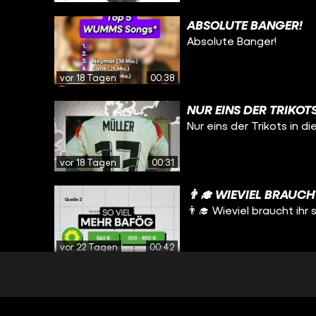
ABSOLUTE BANGER!
Absolute Banger!
vor 18 Tagen
00:38
NUR EINS DER TRIKOTS
Nur eins der Trikots in d
vor 18 Tagen
00:31
👨‍🎓 WIEVIEL BRAUC
👨‍🎓 Wieviel braucht ih
vor 22 Tagen
00:42
WIE SCHÖN WÄR DAS B
Wie schön wär das bitt