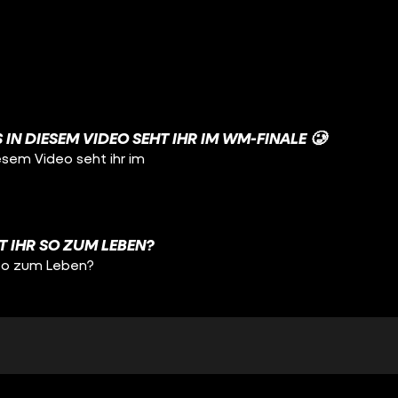
 IN DIESEM VIDEO SEHT IHR IM WM-FINALE 🥲
iesem Video seht ihr im
HT IHR SO ZUM LEBEN?
r so zum Leben?
ITTE GEWESEN! 🥹
e gewesen! 🥹