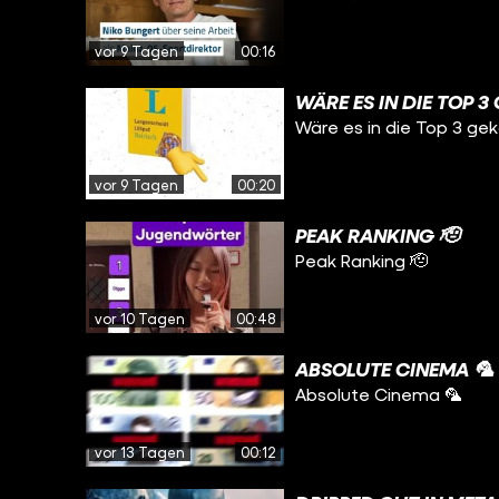
vor 9 Tagen
00:16
WÄRE ES IN DIE TOP 
Wäre es in die Top 3 g
vor 9 Tagen
00:20
PEAK RANKING 🫡
Peak Ranking 🫡
vor 10 Tagen
00:48
ABSOLUTE CINEMA 🦜
Absolute Cinema 🦜
vor 13 Tagen
00:12