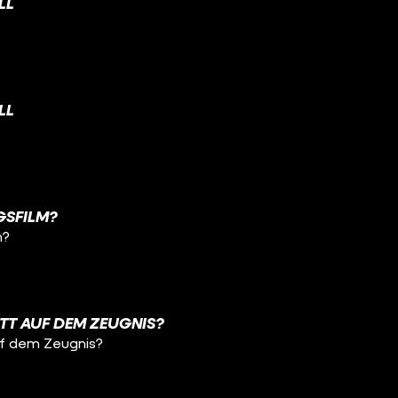
LL
LL
NGSFILM?
m?
TT AUF DEM ZEUGNIS?
uf dem Zeugnis?