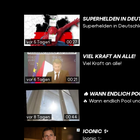
SUPERHELDEN IN DEU
Superhelden in Deutsch
vor 5 Tagen
00:27
VIEL KRAFT AN ALLE!
Viel Kraft an alle!
vor 6 Tagen
00:21
🔥 WANN ENDLICH PO
🔥 Wann endlich Pool un
vor 8 Tagen
00:44
ICONIC ✨
Iconic ✨