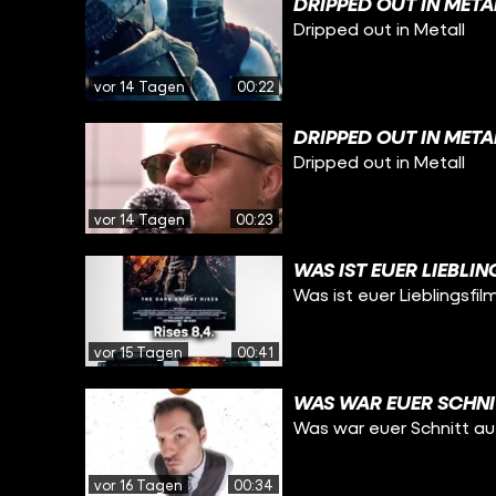
DRIPPED OUT IN META
Dripped out in Metall
vor 14 Tagen
00:22
DRIPPED OUT IN META
Dripped out in Metall
vor 14 Tagen
00:23
WAS IST EUER LIEBLI
Was ist euer Lieblingsfil
vor 15 Tagen
00:41
WAS WAR EUER SCHNI
Was war euer Schnitt a
vor 16 Tagen
00:34