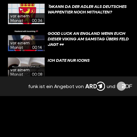
🦄KANN DA DER ADLER ALS DEUTSCHES
WAPPENTIER NOCH MITHALTEN?
vor einem
Monat
00:36
GOOD LUCK AN ENGLAND WENN EUCH
DIESER VIKING AM SAMSTAG ÜBERS FELD
vor einem
JAGT 👀
Monat
00:14
ICH DATE NUR ICONS
vor einem
Monat
00:08
funk ist ein Angebot von
und
ICH DATE NUR ICONS
vor einem
Monat
00:07
HAT @TOBIFAS WIRKLICH EIN MAMMUT
IM GARTEN?
vor einem
Monat
00:47