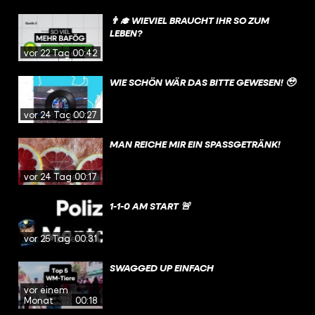
👨‍🎓 WIEVIEL BRAUCHT IHR SO ZUM
LEBEN?
vor 22 Tagen
00:42
WIE SCHÖN WÄR DAS BITTE GEWESEN! 🥹
vor 24 Tagen
00:27
MAN REICHE MIR EIN SPASSGETRÄNK!
vor 24 Tagen
00:17
1-1-0 AM START 🚨
vor 25 Tagen
00:31
SWAGGED UP EINFACH
vor einem
Monat
00:18