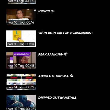
vor 9 Tagen
00:44
ICONIC ✨
vor 10 Tagen
00:16
WÄRE ES IN DIE TOP 3 GEKOMMEN?
vor 10 Tagen
00:20
PEAK RANKING 🫡
vor 10 Tagen
00:48
ABSOLUTE CINEMA 🦜
vor 14 Tagen
00:12
DRIPPED OUT IN METALL
vor 15 Tagen
00:22