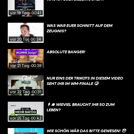
vor 18 Tagen
00:41
WAS WAR EUER SCHNITT AUF DEM
ZEUGNIS?
vor 20 Tagen
00:34
ABSOLUTE BANGER!
vor 21 Tagen
00:38
NUR EINS DER TRIKOTS IN DIESEM VIDEO
SEHT IHR IM WM-FINALE 🥲
vor 22 Tagen
00:31
👨‍🎓 WIEVIEL BRAUCHT IHR SO ZUM
LEBEN?
vor 25 Tagen
00:42
WIE SCHÖN WÄR DAS BITTE GEWESEN! 🥹