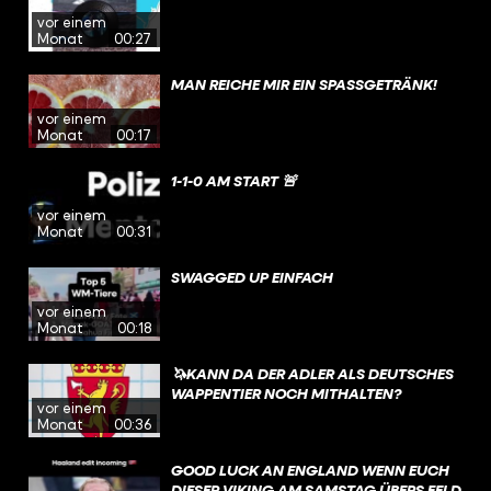
vor einem
Monat
00:27
MAN REICHE MIR EIN SPASSGETRÄNK!
vor einem
Monat
00:17
1-1-0 AM START 🚨
vor einem
Monat
00:31
SWAGGED UP EINFACH
vor einem
Monat
00:18
🦄KANN DA DER ADLER ALS DEUTSCHES
WAPPENTIER NOCH MITHALTEN?
vor einem
Monat
00:36
GOOD LUCK AN ENGLAND WENN EUCH
DIESER VIKING AM SAMSTAG ÜBERS FELD