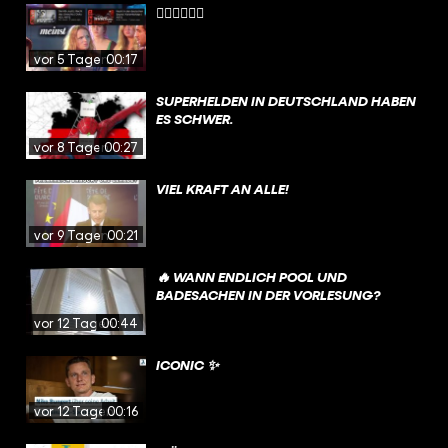
😮‍💨😮‍💨😮‍💨
vor 5 Tagen
00:17
SUPERHELDEN IN DEUTSCHLAND HABEN
ES SCHWER.
vor 8 Tagen
00:27
VIEL KRAFT AN ALLE!
vor 9 Tagen
00:21
🔥 WANN ENDLICH POOL UND
BADESACHEN IN DER VORLESUNG?
vor 12 Tagen
00:44
ICONIC ✨
vor 12 Tagen
00:16