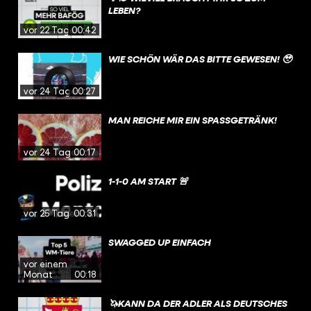
LEBEN?
vor 22 Tagen
00:42
WIE SCHÖN WÄR DAS BITTE GEWESEN! 🥹
vor 24 Tagen
00:27
MAN REICHE MIR EIN SPASSGETRÄNK!
vor 24 Tagen
00:17
1-1-0 AM START 🚨
vor 25 Tagen
00:31
SWAGGED UP EINFACH
vor einem
Monat
00:18
🦄KANN DA DER ADLER ALS DEUTSCHES