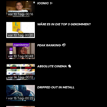
ICONIC ✨
vor 10 Tagen
00:16
WÄRE ES IN DIE TOP 3 GEKOMMEN?
vor 10 Tagen
00:20
PEAK RANKING 🫡
vor 10 Tagen
00:48
ABSOLUTE CINEMA 🦜
vor 14 Tagen
00:12
DRIPPED OUT IN METALL
vor 15 Tagen
00:22