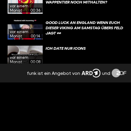
WAPPENTIER NOCH MITHALTEN?
vor einem
Monat
00:36
GOOD LUCK AN ENGLAND WENN EUCH
DIESER VIKING AM SAMSTAG ÜBERS FELD
vor einem
JAGT 👀
Monat
00:14
ICH DATE NUR ICONS
vor einem
Monat
00:08
funk ist ein Angebot von
und
ICH DATE NUR ICONS
vor einem
Monat
00:07
HAT @TOBIFAS WIRKLICH EIN MAMMUT
IM GARTEN?
vor einem
Monat
00:47
HAT @TOBIFAS WIRKLICH EIN MAMMUT
IM GARTEN?