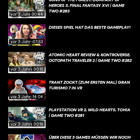
HEROES 3, FINAL FANTASY XVI | GAME
TWO #283
vor 3 Jahren
30:44
DIESES SPIEL HAT DAS BESTE GAMEPLAY!
vor 3 Jahren
07:53
ATOMIC HEART REVIEW & KONTROVERSE,
OCTOPATH TRAVELER 2 | GAME TWO #282
vor 3 Jahren
30:15
TRANT ZOCKT (ZUM ERSTEN MAL) GRAN
TURISMO 7 IN VR
vor 3 Jahren
14:04
PLAYSTATION VR 2, WILD HEARTS, TCHIA
| GAME TWO #281
vor 3 Jahren
30:16
ÜBER DIESE 3 GAMES MÜSSEN WIR NOCH