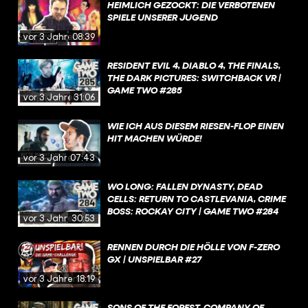
HEIMLICH GEZOCKT: DIE VERBOTENEN
SPIELE UNSERER JUGEND
vor 3 Jahren
08:39
RESIDENT EVIL 4, DIABLO 4, THE FINALS,
THE DARK PICTURES: SWITCHBACK VR |
GAME TWO #285
vor 3 Jahren
31:06
WIE ICH AUS DIESEM RIESEN-FLOP EINEN
HIT MACHEN WÜRDE!
vor 3 Jahren
07:43
WO LONG: FALLEN DYNASTY, DEAD
CELLS: RETURN TO CASTLEVANIA, CRIME
BOSS: ROCKAY CITY | GAME TWO #284
vor 3 Jahren
30:53
RENNEN DURCH DIE HÖLLE VON F-ZERO
GX | UNSPIELBAR #27
vor 3 Jahren
18:19
SONS OF THE FOREST, COMPANY OF