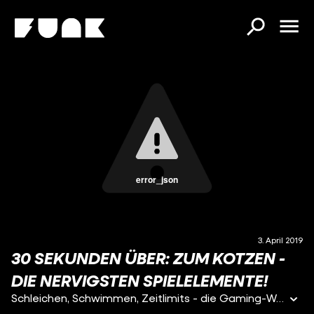
error_json
3. April 2019
30 SEKUNDEN ÜBER: ZUM KOTZEN -
DIE NERVIGSTEN SPIELELEMENTE!
Schleichen, Schwimmen, Zeitlimits - die Gaming-Welt ist voll von Elementen, die längst nicht jeden Zockgeschmack treffen. Was die einen feiern, ist für die anderen die ultimative Nervscheiße aus Kotzhölle. Entsprechend haben wir bei den G2lern mal rumgefragt, welche Spielmechaniken ihnen persönlich ganz besonders auf den Senkel gehen. Und so viel sei versprechen: da ist so einiges dabei!