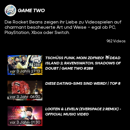
GAME TWO
Die Rocket Beans zeigen ihr Liebe zu Videospielen auf
charmant bescheuerte Art und Weise – egal ob PC,
PlayStation, Xbox oder Switch.
962 Videos
TSCHÜSS FUNK, MOIN ZDFNEO! 👋 DEAD
ISLAND 2, RAVENSWATCH, SHADOWS OF
DOUBT | GAME TWO #288
vor 3 Jahren
27:13
DIESE DATING-SIMS SIND WEIRD! | TOP 8
vor 3 Jahren
06:00
LOOTEN & LEVELN (EVERSPACE 2 REMIX) -
OFFICIAL MUSIC VIDEO
vor 3 Jahren
01:30