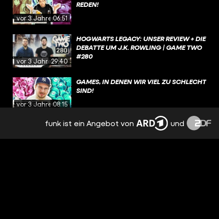
REDEN!
vor 3 Jahren
06:51
HOGWARTS LEGACY: UNSER REVIEW + DIE
DEBATTE UM J.K. ROWLING | GAME TWO
#280
vor 3 Jahren
29:40
GAMES, IN DENEN WIR VIEL ZU SCHLECHT
SIND!
vor 3 Jahren
08:15
funk ist ein Angebot von
und
DEAD SPACE, FORSPOKEN, SPONGEBOB
SCHWAMMKOPF: THE COSMIC SHAKE |
GAME TWO #279
vor 3 Jahren
30:24
DIE STORY VON GTA VI (GEZ.: EIN BOT) |
FEAT. @COLDMIRROR
vor 3 Jahren
02:52
SPIELEVORSCHAU 2023 [TEIL 2]: DA