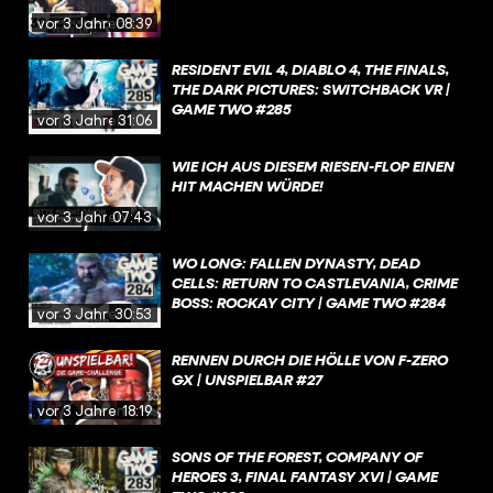
vor 3 Jahren
08:39
RESIDENT EVIL 4, DIABLO 4, THE FINALS,
THE DARK PICTURES: SWITCHBACK VR |
GAME TWO #285
vor 3 Jahren
31:06
WIE ICH AUS DIESEM RIESEN-FLOP EINEN
HIT MACHEN WÜRDE!
vor 3 Jahren
07:43
WO LONG: FALLEN DYNASTY, DEAD
CELLS: RETURN TO CASTLEVANIA, CRIME
BOSS: ROCKAY CITY | GAME TWO #284
vor 3 Jahren
30:53
RENNEN DURCH DIE HÖLLE VON F-ZERO
GX | UNSPIELBAR #27
vor 3 Jahren
18:19
SONS OF THE FOREST, COMPANY OF
HEROES 3, FINAL FANTASY XVI | GAME