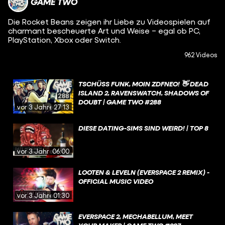
GAME TWO
Die Rocket Beans zeigen ihr Liebe zu Videospielen auf
charmant bescheuerte Art und Weise – egal ob PC,
PlayStation, Xbox oder Switch.
962 Videos
TSCHÜSS FUNK, MOIN ZDFNEO! 👋 DEAD
ISLAND 2, RAVENSWATCH, SHADOWS OF
DOUBT | GAME TWO #288
vor 3 Jahren
27:13
DIESE DATING-SIMS SIND WEIRD! | TOP 8
vor 3 Jahren
06:00
LOOTEN & LEVELN (EVERSPACE 2 REMIX) -
OFFICIAL MUSIC VIDEO
vor 3 Jahren
01:30
EVERSPACE 2, MECHABELLUM, MEET