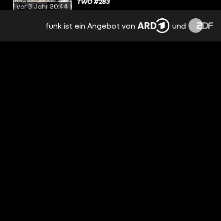
TWO #283
vor 3 Jahren
30:44
funk ist ein Angebot von
und
DIESES SPIEL HAT DAS BESTE GAMEPLAY!
vor 3 Jahren
07:53
ATOMIC HEART REVIEW & KONTROVERSE,
OCTOPATH TRAVELER 2 | GAME TWO #282
vor 3 Jahren
30:15
TRANT ZOCKT (ZUM ERSTEN MAL) GRAN
TURISMO 7 IN VR
vor 3 Jahren
14:04
PLAYSTATION VR 2, WILD HEARTS, TCHIA
| GAME TWO #281
vor 3 Jahren
30:16
ÜBER DIESE 3 GAMES MÜSSEN WIR NOCH
REDEN!