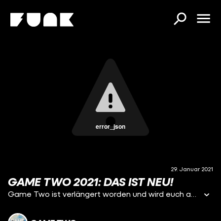
error_json
29. Januar 2021
GAME TWO 2021: DAS IST NEU!
Game Two ist verlängert worden und wird euch auch 2021 weiter den Samstag versüßen. Es gibt aber ein paar News, wie es dieses Jahr weitergeht, die wir euch nicht vorenthalten wollen. Wenn ihr also fragt, was mit dem Montalk los ist, wie sich die Sendung verändert und was wir sonst noch so planen, dann bekommt ihr hier ein paar Antworten. Wir sind natürlich gespannt auf euer Feedback. Wie findet ihr die News? habt ihr Vorschläge, Anmerkungen oder Ideen? Dann ab damit in die Kommentare!