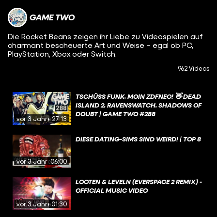
GAME TWO
Die Rocket Beans zeigen ihr Liebe zu Videospielen auf
charmant bescheuerte Art und Weise – egal ob PC,
PlayStation, Xbox oder Switch.
962 Videos
TSCHÜSS FUNK, MOIN ZDFNEO! 👋 DEAD
ISLAND 2, RAVENSWATCH, SHADOWS OF
DOUBT | GAME TWO #288
vor 3 Jahren
27:13
DIESE DATING-SIMS SIND WEIRD! | TOP 8
vor 3 Jahren
06:00
LOOTEN & LEVELN (EVERSPACE 2 REMIX) -
OFFICIAL MUSIC VIDEO
vor 3 Jahren
01:30