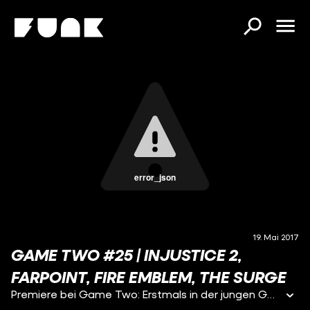
error_json
19. Mai 2017
GAME TWO #25 | INJUSTICE 2,
FARPOINT, FIRE EMBLEM, THE SURGE
Premiere bei Game Two: Erstmals in der jungen Geschichte unserer kleinen Sendung führt die rein weibliche All-Star-Besetzung durch das Programm. Und Lara und Sofia hauen neben jeder Menge guter Laune auch gleich mal richtig heiße Themen raus. Mit dabei die Comic-Prügelfortsetzung "Injustice 2", der neueste Teil der "Fire Emblem"-Saga, der VR-Shooter "Farpoint" sowie das SciFi-Geschnetzel "The Surge". Klingt gut? Ist gut!