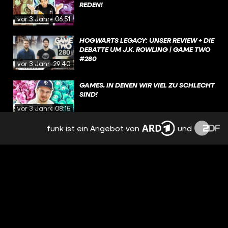
REDEN!
vor 3 Jahren
06:51
HOGWARTS LEGACY: UNSER REVIEW + DIE
DEBATTE UM J.K. ROWLING | GAME TWO
#280
vor 3 Jahren
29:40
GAMES, IN DENEN WIR VIEL ZU SCHLECHT
SIND!
vor 3 Jahren
08:15
funk ist ein Angebot von
und
DEAD SPACE, FORSPOKEN, SPONGEBOB
SCHWAMMKOPF: THE COSMIC SHAKE |
GAME TWO #279
vor 3 Jahren
30:24
DIE STORY VON GTA VI (GEZ.: EIN BOT) |
FEAT. @COLDMIRROR
vor 3 Jahren
02:52
SPIELEVORSCHAU 2023 [TEIL 2]: DA