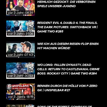
HEIMLICH GEZOCKT: DIE VERBOTENEN
SPIELE UNSERER JUGEND
vor 3 Jahren
08:39
RESIDENT EVIL 4, DIABLO 4, THE FINALS,
THE DARK PICTURES: SWITCHBACK VR |
GAME TWO #285
vor 3 Jahren
31:06
WIE ICH AUS DIESEM RIESEN-FLOP EINEN
HIT MACHEN WÜRDE!
vor 3 Jahren
07:43
WO LONG: FALLEN DYNASTY, DEAD
CELLS: RETURN TO CASTLEVANIA, CRIME
BOSS: ROCKAY CITY | GAME TWO #284
vor 3 Jahren
30:53
RENNEN DURCH DIE HÖLLE VON F-ZERO
GX | UNSPIELBAR #27
vor 3 Jahren
18:19
SONS OF THE FOREST, COMPANY OF