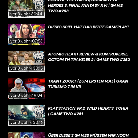
HEROES 3, FINAL FANTASY XVI | GAME
TWO #283
vor 3 Jahren
30:44
DIESES SPIEL HAT DAS BESTE GAMEPLAY!
vor 3 Jahren
07:53
ATOMIC HEART REVIEW & KONTROVERSE,
OCTOPATH TRAVELER 2 | GAME TWO #282
vor 3 Jahren
30:15
TRANT ZOCKT (ZUM ERSTEN MAL) GRAN
TURISMO 7 IN VR
vor 3 Jahren
14:04
PLAYSTATION VR 2, WILD HEARTS, TCHIA
| GAME TWO #281
vor 3 Jahren
30:16
ÜBER DIESE 3 GAMES MÜSSEN WIR NOCH