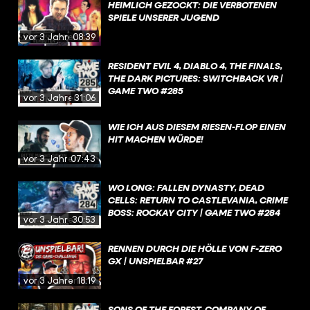
HEIMLICH GEZOCKT: DIE VERBOTENEN
SPIELE UNSERER JUGEND
vor 3 Jahren
08:39
RESIDENT EVIL 4, DIABLO 4, THE FINALS,
THE DARK PICTURES: SWITCHBACK VR |
GAME TWO #285
vor 3 Jahren
31:06
WIE ICH AUS DIESEM RIESEN-FLOP EINEN
HIT MACHEN WÜRDE!
vor 3 Jahren
07:43
WO LONG: FALLEN DYNASTY, DEAD
CELLS: RETURN TO CASTLEVANIA, CRIME
BOSS: ROCKAY CITY | GAME TWO #284
vor 3 Jahren
30:53
RENNEN DURCH DIE HÖLLE VON F-ZERO
GX | UNSPIELBAR #27
vor 3 Jahren
18:19
SONS OF THE FOREST, COMPANY OF