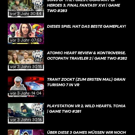
HEROES 3, FINAL FANTASY XVI | GAME
TWO #283
vor 3 Jahren
30:44
DIESES SPIEL HAT DAS BESTE GAMEPLAY!
vor 3 Jahren
07:53
ATOMIC HEART REVIEW & KONTROVERSE,
OCTOPATH TRAVELER 2 | GAME TWO #282
vor 3 Jahren
30:15
TRANT ZOCKT (ZUM ERSTEN MAL) GRAN
TURISMO 7 IN VR
vor 3 Jahren
14:04
PLAYSTATION VR 2, WILD HEARTS, TCHIA
| GAME TWO #281
vor 3 Jahren
30:16
ÜBER DIESE 3 GAMES MÜSSEN WIR NOCH