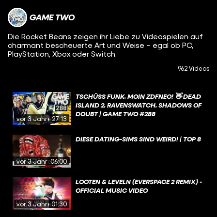
GAME TWO
Die Rocket Beans zeigen ihr Liebe zu Videospielen auf
charmant bescheuerte Art und Weise – egal ob PC,
PlayStation, Xbox oder Switch.
962 Videos
TSCHÜSS FUNK, MOIN ZDFNEO! 👋 DEAD
ISLAND 2, RAVENSWATCH, SHADOWS OF
DOUBT | GAME TWO #288
vor 3 Jahren
27:13
DIESE DATING-SIMS SIND WEIRD! | TOP 8
vor 3 Jahren
06:00
LOOTEN & LEVELN (EVERSPACE 2 REMIX) -
OFFICIAL MUSIC VIDEO
vor 3 Jahren
01:30