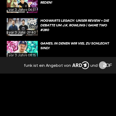
REDEN!
vor 3 Jahren
06:51
HOGWARTS LEGACY: UNSER REVIEW + DIE
DEBATTE UM J.K. ROWLING | GAME TWO
#280
vor 3 Jahren
29:40
GAMES, IN DENEN WIR VIEL ZU SCHLECHT
SIND!
vor 3 Jahren
08:15
funk ist ein Angebot von
und
DEAD SPACE, FORSPOKEN, SPONGEBOB
SCHWAMMKOPF: THE COSMIC SHAKE |
GAME TWO #279
vor 3 Jahren
30:24
DIE STORY VON GTA VI (GEZ.: EIN BOT) |
FEAT. @COLDMIRROR
vor 3 Jahren
02:52
SPIELEVORSCHAU 2023 [TEIL 2]: DA