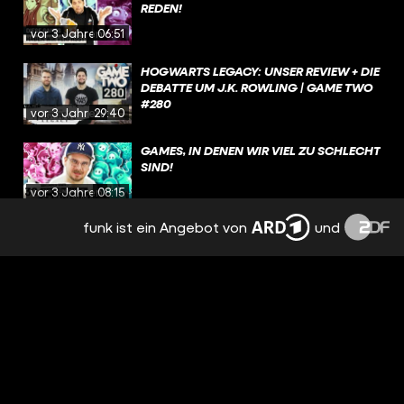
REDEN!
vor 3 Jahren
06:51
HOGWARTS LEGACY: UNSER REVIEW + DIE
DEBATTE UM J.K. ROWLING | GAME TWO
#280
vor 3 Jahren
29:40
GAMES, IN DENEN WIR VIEL ZU SCHLECHT
SIND!
vor 3 Jahren
08:15
funk ist ein Angebot von
und
DEAD SPACE, FORSPOKEN, SPONGEBOB
SCHWAMMKOPF: THE COSMIC SHAKE |
GAME TWO #279
vor 3 Jahren
30:24
DIE STORY VON GTA VI (GEZ.: EIN BOT) |
FEAT. @COLDMIRROR
vor 3 Jahren
02:52
SPIELEVORSCHAU 2023 [TEIL 2]: DA