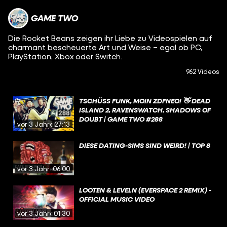
GAME TWO
Die Rocket Beans zeigen ihr Liebe zu Videospielen auf
charmant bescheuerte Art und Weise – egal ob PC,
PlayStation, Xbox oder Switch.
962 Videos
TSCHÜSS FUNK, MOIN ZDFNEO! 👋 DEAD
ISLAND 2, RAVENSWATCH, SHADOWS OF
DOUBT | GAME TWO #288
vor 3 Jahren
27:13
DIESE DATING-SIMS SIND WEIRD! | TOP 8
vor 3 Jahren
06:00
LOOTEN & LEVELN (EVERSPACE 2 REMIX) -
OFFICIAL MUSIC VIDEO
vor 3 Jahren
01:30