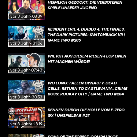
HEIMLICH GEZOCKT: DIE VERBOTENEN
SPIELE UNSERER JUGEND
vor 3 Jahren
08:39
RESIDENT EVIL 4, DIABLO 4, THE FINALS,
THE DARK PICTURES: SWITCHBACK VR |
GAME TWO #285
vor 3 Jahren
31:06
WIE ICH AUS DIESEM RIESEN-FLOP EINEN
HIT MACHEN WÜRDE!
vor 3 Jahren
07:43
WO LONG: FALLEN DYNASTY, DEAD
CELLS: RETURN TO CASTLEVANIA, CRIME
BOSS: ROCKAY CITY | GAME TWO #284
vor 3 Jahren
30:53
RENNEN DURCH DIE HÖLLE VON F-ZERO
GX | UNSPIELBAR #27
vor 3 Jahren
18:19
SONS OF THE FOREST, COMPANY OF