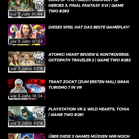
HEROES 3, FINAL FANTASY XVI | GAME
TWO #283
vor 3 Jahren
30:44
DIESES SPIEL HAT DAS BESTE GAMEPLAY!
vor 3 Jahren
07:53
ATOMIC HEART REVIEW & KONTROVERSE,
OCTOPATH TRAVELER 2 | GAME TWO #282
vor 3 Jahren
30:15
TRANT ZOCKT (ZUM ERSTEN MAL) GRAN
TURISMO 7 IN VR
vor 3 Jahren
14:04
PLAYSTATION VR 2, WILD HEARTS, TCHIA
| GAME TWO #281
vor 3 Jahren
30:16
ÜBER DIESE 3 GAMES MÜSSEN WIR NOCH