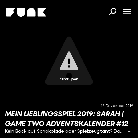
error_json
12. Dezember 2019
MEIN LIEBLINGSSPIEL 2019: SARAH |
GAME TWO ADVENTSKALENDER #12
Kein Bock auf Schokolade oder Spielzeugtant? Dann haben wir auch in diesem Jahr den passenden Adventskalender für euch. Jeden Tag erwartet euch hinter dem Türchen jemand, der oder die sein oder ihr Lieblingsspiel 2019 vorstellt. Die Spiele müssen nicht zwingend dieses Jahr erschienen sein, haben aber in den letzten 12 Monaten mehr Spaß beim Zocken bereitet als alle anderen Titel. Und weil's bis Weihnachten mehr Tage hat als unser Team Mitglieder, haben wir auch Freunde und YouTube-Kollegen gebeten, uns ein wenig über ihre persönliche Spieleperle 2019 zu erzählen. Lasst euch überraschen!