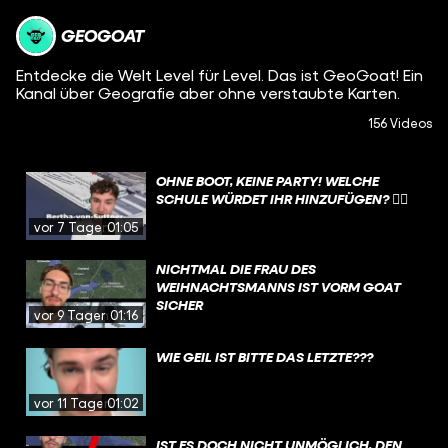
GEOGOAT
Entdecke die Welt Level für Level. Das ist GeoGoat! Ein
Kanal über Geografie aber ohne verstaubte Karten.
156 Videos
OHNE BOOT, KEINE PARTY! WELCHE
SCHULE WÜRDET IHR HINZUFÜGEN? 🙂‍↕️
vor 7 Tagen
01:05
NICHTMAL DIE FRAU DES
WEIHNACHTSMANNS IST VORM GOAT
SICHER
vor 9 Tagen
01:16
WIE GEIL IST BITTE DAS LETZTE???
vor 11 Tagen
01:02
IST ES DOCH NICHT UNMÖGLICH, DEN