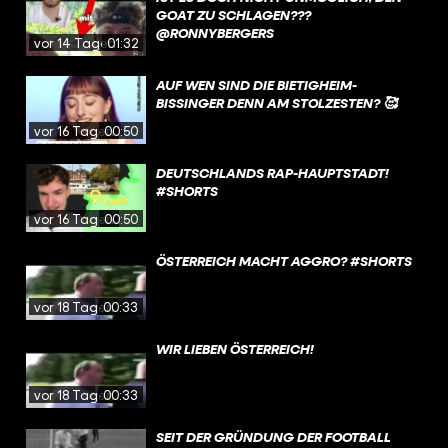
GOAT ZU SCHLAGEN???
@RONNYBERGERS
vor 14 Tagen
01:32
AUF WEN SIND DIE BIETIGHEIM-
BISSINGER DENN AM STOLZESTEN? 🥰
vor 16 Tagen
00:50
DEUTSCHLANDS RAP-HAUPTSTADT!
#SHORTS
vor 16 Tagen
00:50
ÖSTERREICH MACHT AGGRO? #SHORTS
vor 18 Tagen
00:33
WIR LIEBEN ÖSTERREICH!
vor 18 Tagen
00:33
SEIT DER GRÜNDUNG DER FOOTBALL