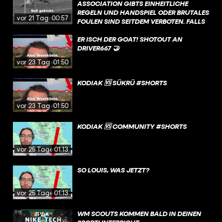
ASSOCIATION GIBTS EINHEITLICHE
REGELN UND HANDSPIEL ODER BRUTALES
vor 21 Tagen
00:57
FOULEN SIND SEITDEM VERBOTEN. FALLS
IHR MIT EINER SCHIRI-ENTSCHEIDUNG
MAL NICHT ZUFRIEDEN SEID, RUFT
ER ISCH DER GOAT! SHOTOUT AN
EINFACH BEI FIFA-CHEF GANNI
DRIVER667 🤝
INFANTINO AN - ER IST SOLCHE ANRUFE
vor 23 Tagen
01:50
GEWOHNT. ;)
KODIAK 🆚 SÜKRÜ #SHORTS
vor 23 Tagen
01:50
KODIAK 🆚 COMMUNITY #SHORTS
vor 25 Tagen
01:13
SO LOUIS, WAS JETZT?
vor 25 Tagen
01:13
WM SCOUTS KOMMEN BALD IN DEINEN