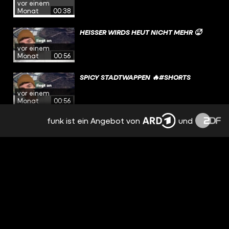
vor einem
Monat
00:38
HEISSER WIRDS HEUT NICHT MEHR 🥵
vor einem
Monat
00:56
SPICY STADTWAPPEN 🔥#SHORTS
vor einem
Monat
00:56
funk ist ein Angebot von
und
SEINE EICHEL HAT IHN VERRATEN 🌳
vor einem
Monat
01:39
NETT HIER, ABER WAREN SIE SCHONMAL
IN KALÜBBE? DA KANN BADEN-
vor einem
WÜRTTEMBERG EINPACKEN.
Monat
00:32
US AIRFORCE..EINFACH ZU EASY!
vor einem