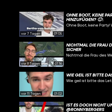
OHNE BOOT, KEINE P
HINZUFÜGEN? 🙂‍↕️
Ohne Boot, keine Party! 
vor 7 Tagen
01:05
NICHTMAL DIE FRAU 
SICHER
Nichtmal die Frau des 
vor 9 Tagen
01:16
WIE GEIL IST BITTE D
Wie geil ist bitte das Le
vor 11 Tagen
01:02
IST ES DOCH NICHT 
@RONNYBERGERS