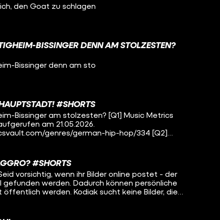
lich, den Goat zu schlagen
ETIGHEIM-BISSINGER DENN AM STOLZESTEN?
heim-Bissinger denn am sto
HAUPTSTADT! #SHORTS
inger am stolzesten? [Q1] Music Metrics
aufgerufen am 21.05.2026.
svault.com/genres/german-hip-hop/334 [Q2]
wertet mithilfe von Python BeautifulSoup4.
tify-Hörer:innen aus der Kategorie „German Hip-
AGGRO? #SHORTS
ault verwendet. Insgesamt ergab dies 467 Artists.
lfe von Wikidata überprüft, ob für die jeweiligen
ll gefunden werden. Dadurch können persönliche
ikel existiert. Dabei konnten zunächst für 385
 öffentlich werden. Kodiak sucht keine Bilder, die
ge gefunden werden, für 82 nicht. Durch eine
ure Adresse leaken würden. 🤝
che erhöhte sich die Anzahl der gefundenen
rtists konnte weiterhin kein passender Wikipedia-