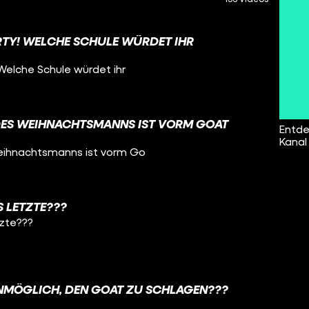
ARTY! WELCHE SCHULE WÜRDET IHR
Welche Schule würdet ihr
DES WEIHNACHTSMANNS IST VORM GOAT
Entde
Kanal
Weihnachtsmanns ist vorm Go
AS LETZTE???
tzte???
UNMÖGLICH, DEN GOAT ZU SCHLAGEN???