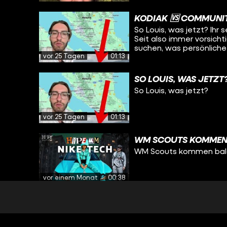
anderen Personen verrat
KODIAK 🆚 COMMUNI
So Louis, was jetzt? Ihr seht, selbst eine Riesenrad-Gondel lässt sich finden.
Seit also immer vorsicht
suchen, was persönliche
vor 25 Tagen
01:13
SO LOUIS, WAS JETZT
So Louis, was jetzt?
vor 25 Tagen
01:13
WM SCOUTS KOMMEN 
WM Scouts kommen bald 
vor einem Monat
00:38
SCHULE SCHWÄNZEN 
WM Scouts kommen bald in deinen 
gabs für Mora nach Mexi