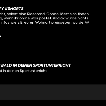
en. 😊
TY #SHORTS
ig, wenn ihr online was postet. Kodiak würde nichts
 Infos wie z.B. euren Wohnort preisgeben würde. 🫶
?
BALD IN DEINEN SPORTUNTERRICHT
in deinen Sportunterricht
FÜR WM #SHORTS
Sportunterricht Anstatt des WM-Pokals
kos verlorenem Achtelfinale zumindest sein