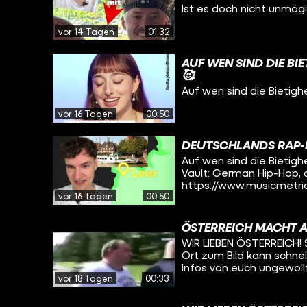
Ist es doch nicht unmög
vor 14 Tagen
01:32
AUF WEN SIND DIE BI
🥰
Auf wen sind die Bietig
vor 16 Tagen
00:50
DEUTSCHLANDS RAP-
Auf wen sind die Bietigheim-Biss
Vault: German Hip-Hop, 
https://www.musicmetric
vor 16 Tagen
00:50
Wikipedia.org API, ausge
Datenanalyse: Als Datengrundlage wurden alle Rapper:innen mit mehr als
100.000 monatlichen Spo
ÖSTERREICH MACHT 
Hop“ von Music Metrics V
WIR LIEBEN ÖSTERREICH! Seid vorsichtig, wenn ihr Bilder online postet - der
Anschließend wurde mithi
Ort zum Bild kann schne
Artists ein Wikipedia-Art
Infos von euch ungewollt
Artists Wikipedia-Einträ
vor 18 Tagen
00:33
z.B. euren Namen oder e
zusätzliche manuelle Su
Artikel auf 389; für 78 A